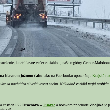
 ktoré hlavne večer zasiahlo aj naše regióny Gemer-Malohont a 
 na hlavnom južnom ťahu
, ako na Facebooku upozorňuje
Krajské ri
ovke sa nachádza súvislá vrstva snehu. Nákladné vozidlá majú problém
na cestách I/72
Hrachovo –
Tisovec
a horskom priechode
Zbojská
je 
uje SSC.