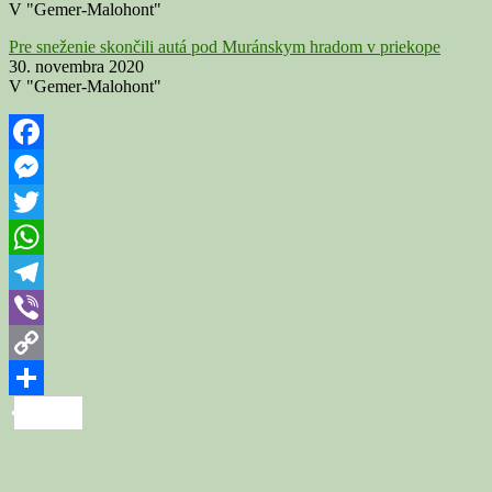
V "Gemer-Malohont"
Pre sneženie skončili autá pod Muránskym hradom v priekope
30. novembra 2020
V "Gemer-Malohont"
Facebook
Messenger
Twitter
WhatsApp
Telegram
Viber
Copy
Link
Share