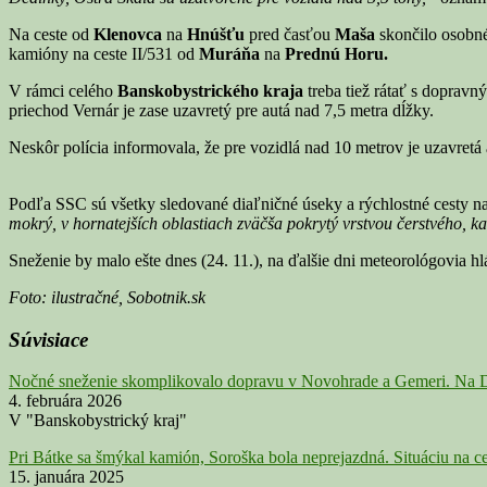
Na ceste od
Klenovca
na
Hnúšťu
pred časťou
Maša
skončilo osobné
kamióny na ceste II/531 od
Muráňa
na
Prednú Horu.
V rámci celého
Banskobystrického kraja
treba tiež rátať s doprav
priechod Vernár je zase uzavretý pre autá nad 7,5 metra dĺžky.
Neskôr polícia informovala, že pre vozidlá nad 10 metrov je uzavretá 
Podľa SSC sú všetky sledované diaľničné úseky a rýchlostné cesty 
mokrý, v hornatejších oblastiach zväčša pokrytý vrstvou čerstvého, k
Sneženie by malo ešte dnes (24. 11.), na ďalšie dni meteorológovia hl
Foto: ilustračné, Sobotnik.sk
Súvisiace
Nočné sneženie skomplikovalo dopravu v Novohrade a Gemeri. Na Di
4. februára 2026
V "Banskobystrický kraj"
Pri Bátke sa šmýkal kamión, Soroška bola neprejazdná. Situáciu na c
15. januára 2025