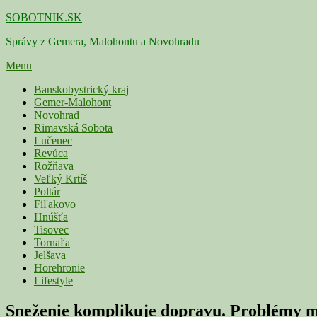
Skip
SOBOTNIK.SK
to
Správy z Gemera, Malohontu a Novohradu
content
Menu
Primárne
Banskobystrický kraj
Gemer-Malohont
menu
Novohrad
Rimavská Sobota
Lučenec
Revúca
Rožňava
Veľký Krtíš
Poltár
Fiľakovo
Hnúšťa
Tisovec
Tornaľa
Jelšava
Horehronie
Lifestyle
Sneženie komplikuje dopravu. Problémy m