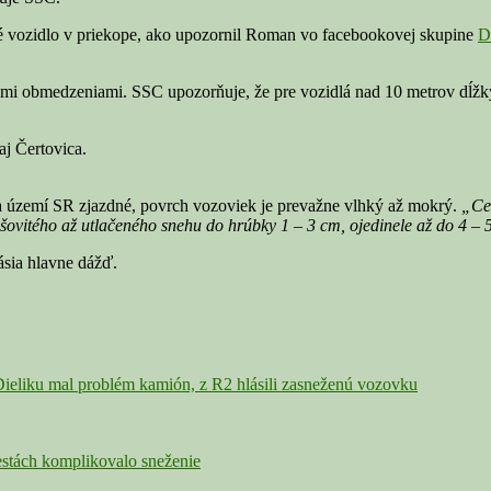
 vozidlo v priekope, ako upozornil Roman vo facebookovej skupine
D
nými obmedzeniami. SSC upozorňuje, že pre vozidlá nad 10 metrov dĺž
aj Čertovica.
na území SR zjazdné, povrch vozoviek je prevažne vlhký až mokrý.
„Ces
ašovitého až utlačeného snehu do hrúbky 1 – 3 cm, ojedinele až do 4 –
ásia hlavne dážď.
eliku mal problém kamión, z R2 hlásili zasneženú vozovku
estách komplikovalo sneženie