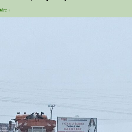
áre ↓