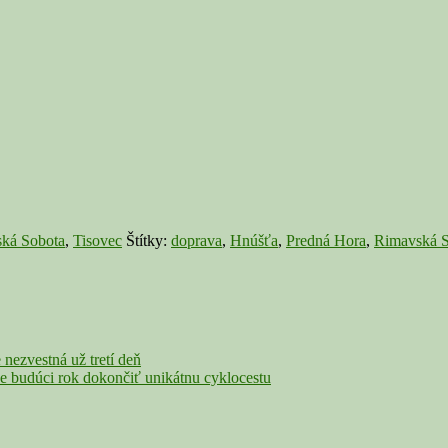
ká Sobota
,
Tisovec
Štítky:
doprava
,
Hnúšťa
,
Predná Hora
,
Rimavská S
e nezvestná už tretí deň
e budúci rok dokončiť unikátnu cyklocestu