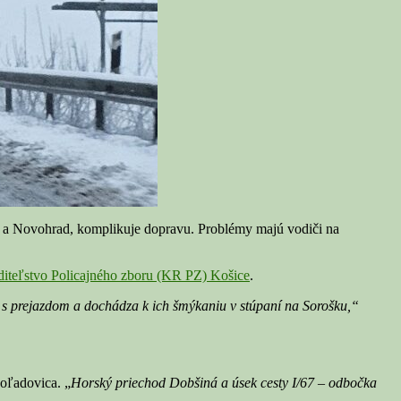
Novohrad, komplikuje dopravu. Problémy majú vodiči na
aditeľstvo Policajného zboru (KR PZ) Košice
.
 s prejazdom a dochádza k ich šmýkaniu v stúpaní na Sorošku,“
poľadovica. „
Horský priechod Dobšiná a úsek cesty I/67 – odbočka