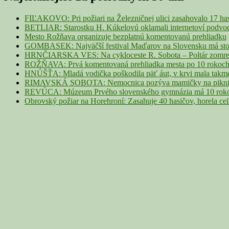
Widget
Area
FIĽAKOVO: Pri požiari na Železničnej ulici zasahovalo 17 ha
BETLIAR: Starostku H. Kúkelovú oklamali internetoví podvodn
Mesto Rožňava organizuje bezplatnú komentovanú prehliadku
GOMBASEK: Najväčší festival Maďarov na Slovensku má storoč
HRNČIARSKA VES: Na cykloceste R. Sobota – Poltár zomrel 
ROŽŇAVA: Prvá komentovaná prehliadka mesta po 10 rokoch p
HNÚŠŤA: Mladá vodička poškodila päť áut, v krvi mala takme
RIMAVSKÁ SOBOTA: Nemocnica pozýva mamičky na piknik z
REVÚCA: Múzeum Prvého slovenského gymnázia má 10 rokov. 
Obrovský požiar na Horehroní: Zasahuje 40 hasičov, horela ce