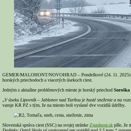
GEMER/MALOHONT/NOVOHRAD – Pondelkové (24. 11. 2025) sneženie,
horských priechodoch a viacerých úsekoch ciest.
Jedným z aktuálne problémových mieste je horský priechod
Soroška
„
V úseku Lipovník – Jablonov nad Turňou je husté sneženie a na voz
varuje KR PZ s tým, že na miesto boli vyslané dve vozidlá údržby.
Slovenská správa ciest (SSC) na svojej stránke
Zjazdnost.sk
píše, že 
Dedinky, Ostrá Skala sú uzatvorené pre vozidlá nad 3,5 tony,“
oznam