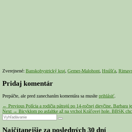
Zverejnené:
Banskobystrický kraj
,
Gemer-Malohont
,
Hnúšťa
,
Rimavs
Pridaj komentár
Prepáčte, ale pred zanechaním komentára sa musíte
prihlásiť
.
Navigácia
Previous
←
Previous
Polícia a rodičia pátrajú po 14-ročnej dievčine. Barbara j
Next
post:
Next
→
Bicyklom po asfaltke až na vrchol Kráľovej hole. BBSK chc
v
Primary
Search
post:
Search
článku
for:
Sidebar
Najčítanejšie za posledných 30 dní