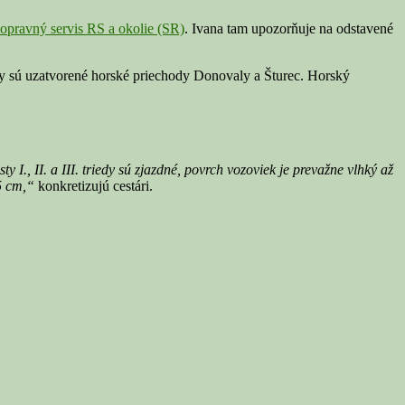
opravný servis RS a okolie (SR)
. Ivana tam upozorňuje na odstavené
ky sú uzatvorené horské priechody Donovaly a Šturec. Horský
ty I., II. a III. triedy sú zjazdné, povrch vozoviek je prevažne vlhký až
 5 cm,“
konkretizujú cestári.