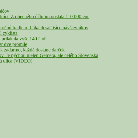
sičov
íci. Z obecného účtu im poslala 110 000 eur
nú tradíciu. Láka desaťtisíce návštevníkov
cyklista
rilákala vyše 140 ľudí
r dve promile
adarmo, každá dostane darček
Je pýchou nielen Gemera, ale celého Slovenska
lá ulica (VIDEO)