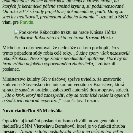
dokumentácie. Nosné konštrukcie drevených krovov hradu, na
ktorých je keramická pálená strešná krytina, sú poddimenzované.
Od roku 2017 sú vady projektovej dokumentácie, podľa ktorej sa
strechy zrealizovali, predmetom súdneho konania,“
ozrejmilo SNM
vlani pre
Pravdu.
Podkrovie Rákocziho traktu na hrade Krásna Hôrka
Michelko to okomentoval, že nedokáže celkom pochopiť, čo s
týmto prípadom súdy robia celé roky.
„Súdne spory však nezastavili
rekonštrukciu. Neexistuje žiadne neodkladné opatrenie, ktoré by na
hrad vrátilo nejakého vypovedaného zhotoviteľa,“
zdôraznil
poslanec.
Ministerstvo kultúry SR v tlačovej správe uviedlo, že uzatvorilo
zmluvu so Slovenskou technickou univerzitou v Bratislave, ktorá
spracuje sanačný projekt a zabezpečí autorský dozor opravy striech.
„Ide o krok, ktorý má zabezpečiť, aby sa technické riešenia opierali
o špičkovú odbornú expertízu,“
skonštatoval rezort.
Novú riaditeľku SNM chvália
Opoziční aj koaliční poslanci unisono chválili novú generálnu
riaditeľku SNM Vieroslavu Bernátovú, ktorá je vo funkcii zhruba
mesiac.
„Naozaj si toho naštudovala veľa a jej prístup bol veľmi