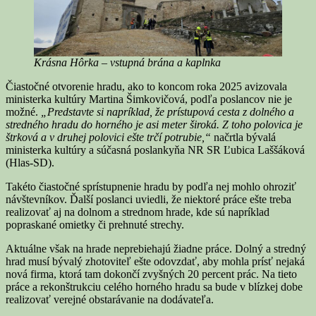
Krásna Hôrka – vstupná brána a kaplnka
Čiastočné otvorenie hradu, ako to koncom roka 2025 avizovala
ministerka kultúry Martina Šimkovičová, podľa poslancov nie je
možné.
„Predstavte si napríklad, že prístupová cesta z dolného a
stredného hradu do horného je asi meter široká. Z toho polovica je
štrková a v druhej polovici ešte trčí potrubie,“
načrtla bývalá
ministerka kultúry a súčasná poslankyňa NR SR Ľubica Laššáková
(Hlas-SD).
Takéto čiastočné sprístupnenie hradu by podľa nej mohlo ohroziť
návštevníkov. Ďalší poslanci uviedli, že niektoré práce ešte treba
realizovať aj na dolnom a strednom hrade, kde sú napríklad
popraskané omietky či prehnuté strechy.
Aktuálne však na hrade neprebiehajú žiadne práce. Dolný a stredný
hrad musí bývalý zhotoviteľ ešte odovzdať, aby mohla prísť nejaká
nová firma, ktorá tam dokončí zvyšných 20 percent prác. Na tieto
práce a rekonštrukciu celého horného hradu sa bude v blízkej dobe
realizovať verejné obstarávanie na dodávateľa.