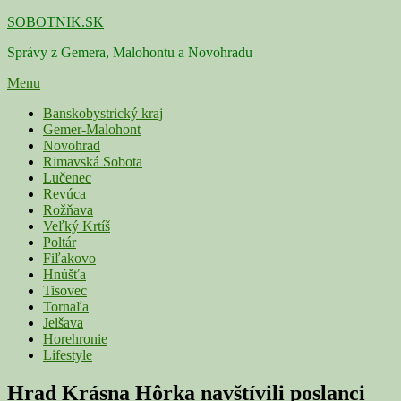
Skip
SOBOTNIK.SK
to
Správy z Gemera, Malohontu a Novohradu
content
Menu
Primárne
Banskobystrický kraj
Gemer-Malohont
menu
Novohrad
Rimavská Sobota
Lučenec
Revúca
Rožňava
Veľký Krtíš
Poltár
Fiľakovo
Hnúšťa
Tisovec
Tornaľa
Jelšava
Horehronie
Lifestyle
Hrad Krásna Hôrka navštívili poslanci