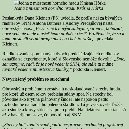
Jedna z miestností horného hradu Krásna Hôrka
Poslankyňa Dana Kleinert (PS) uviedla, že podľa nej za bývalých
riaditeľov SNM Antona Bittnera a Andrey Predajňovej nastal
obrovský chaos.
„Prišli sme k novým súdnym sporom a, bohužiaľ,
nové vedenie bude musieť tento problém riešiť. Pozitívne je, že sa k
tomu postavili veľmi pragmaticky a chcú to riešiť,“
povedala
Kleinert.
Riaditeľovanie spomínaných dvoch predchádzajúcich riaditeľov
označila za experimenty, ktoré si Slovensko nemôže dovoliť.
„Sme,
samozrejme, radi, že je nové vedenie SNM, ale stále tu máme
rovnaké vedenie ministerstva kultúry,“
podotkla Kleinert.
Nevyriešený problém so strechami
Obrovským problémom zostávajú neskolaudované strechy hradu,
pre ktoré už osem rokov prebieha súdny spor. Na strechy bol
pôvodne ako krytina plánovaný šindeľ, ale napokon padlo
rozhodnutie nahradiť ho pálenou škridlou. Tá je však oveľa ťažšia
ako šindle a krovy striech sa preto prehli. Na niektorých miestach sú
až v havarijnom stave, čo potvrdilo aj SNM.
„
Strechy boli zrealizované podľa nesprávne navrhnutej projektovej