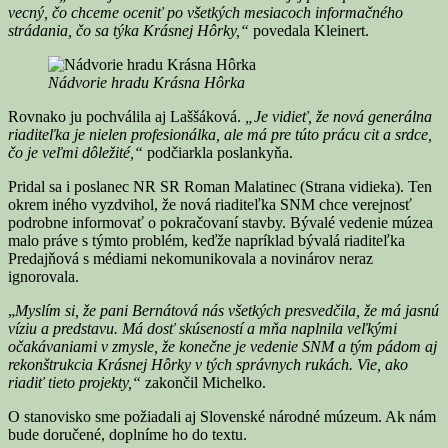
vecný, čo chceme oceniť po všetkých mesiacoch informačného
strádania, čo sa týka Krásnej Hôrky,“
povedala Kleinert.
Nádvorie hradu Krásna Hôrka
Rovnako ju pochválila aj Laššáková.
„Je vidieť, že nová generálna
riaditeľka je nielen profesionálka, ale má pre túto prácu cit a srdce,
čo je veľmi dôležité,“
podčiarkla poslankyňa.
Pridal sa i poslanec NR SR Roman Malatinec (Strana vidieka). Ten
okrem iného vyzdvihol, že nová riaditeľka SNM chce verejnosť
podrobne informovať o pokračovaní stavby. Bývalé vedenie múzea
malo práve s týmto problém, keďže napríklad bývalá riaditeľka
Predajňová s médiami nekomunikovala a novinárov neraz
ignorovala.
„
Myslím si, že pani Bernátová nás všetkých presvedčila, že má jasnú
víziu a predstavu. Má dosť skúseností a mňa naplnila veľkými
očakávaniami v zmysle, že konečne je vedenie SNM a tým pádom aj
rekonštrukcia Krásnej Hôrky v tých správnych rukách. Vie, ako
riadiť tieto projekty,“
zakončil Michelko.
O stanovisko sme požiadali aj Slovenské národné múzeum. Ak nám
bude doručené, doplníme ho do textu.