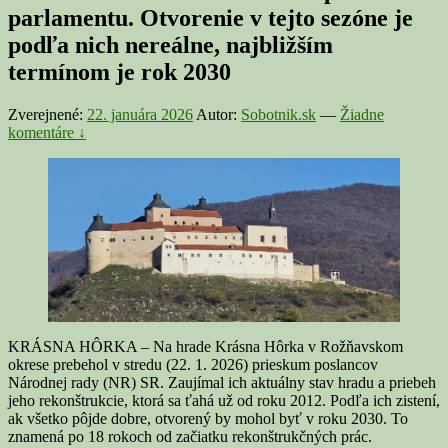
parlamentu. Otvorenie v tejto sezóne je
podľa nich nereálne, najbližším
termínom je rok 2030
Zverejnené:
22. januára 2026
Autor:
Sobotnik.sk
—
Žiadne
komentáre ↓
KRÁSNA HÔRKA – Na hrade Krásna Hôrka v Rožňavskom
okrese prebehol v stredu (22. 1. 2026) prieskum poslancov
Národnej rady (NR) SR. Zaujímal ich aktuálny stav hradu a priebeh
jeho rekonštrukcie, ktorá sa ťahá už od roku 2012. Podľa ich zistení,
ak všetko pôjde dobre, otvorený by mohol byť v roku 2030. To
znamená po 18 rokoch od začiatku rekonštrukčných prác.