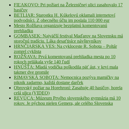
Area
FIĽAKOVO: Pri požiari na Železničnej ulici zasahovalo 17
hasičov
BETLIAR: Starostku H. Kúkelovú oklamali internetoví
podvodníci. Z obecného účtu im poslala 110 000 eur
Mesto Rožňava organizuje bezplatnú komentovanú
prehliadku
GOMBASEK: Najväčší festival Maďarov na Slovensku má
storočnú tradíciu. Láka desaťtisíce návštevníkov
HRNČIARSKA VES: Na cykloceste R. Sobota – Poltár
zomrel cyklista
ROŽŇAVA: Prvá komentovaná prehliadka mesta po 10
rokoch prilákala vyše 140 ľudí
HNÚŠŤA: Mladá vodička poškodila päť áut, v krvi mala
takmer dve promile
RIMAVSKÁ SOBOTA: Nemocnica pozýva mamičky na
piknik zadarmo, každá dostane darček
Obrovský požiar na Horehroní: Zasahuje 40 hasičov, horela
celá ulica (VIDEO)
REVÚCA: Múzeum Prvého slovenského gymnázia má 10
rokov. Je pýchou nielen Gemera, ale celého Slovenska