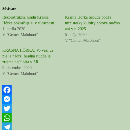
Súvisiace
Rekonštrukcia hradu Krásna
Krásna Hôrka nebude podľa
Hôrka pokračuje aj v súčasnosti
ministerky kultúry hotová možno
1. apríla 2020
ani v r. 2025
V "Gemer-Malohont"
5. mája 2020
V "Gemer-Malohont"
KRÁSNA HÔRKA: Vo veži už
nie je nádrž, hradná studňa je
zrejme najhlbšia v SR
9. decembra 2020
V "Gemer-Malohont"
Facebook
Messenger
Twitter
WhatsApp