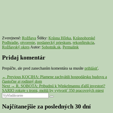
Zverejnené:
Rožňava
Štítky:
Krásna Hôrka
,
Krásnohorské
Podhradie
,
otvorenie
,
poslanecký prieskum
,
rekonštrukcia
,
Rožňavský okres
Autor:
Sobotnik.sk
.
Permalink
Pridaj komentár
Prepáčte, ale pred zanechaním komentára sa musíte
prihlásiť
.
Navigácia
Previous
←
Previous
KOCIHA: Plamene zachvátili hospodársku budovu a
post:
čiastočne aj rodinný dom
v
Next
Next
→
R. SOBOTA: Pribudnú k Winkelmannu ďalší investori?
článku
post:
SARIO rokuje s tromi, mohli by vytvoriť 350 pracovných miest
Primary
Search
Search
for:
Sidebar
Najčítanejšie za posledných 30 dní
Widget