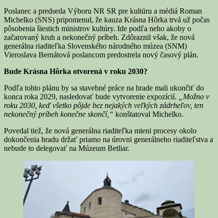
Poslanec a predseda Výboru NR SR pre kultúru a médiá Roman
Michelko (SNS) pripomenul, že kauza Krásna Hôrka trvá už počas
pôsobenia šiestich ministrov kultúry. Ide podľa neho akoby o
začarovaný kruh a nekonečný príbeh. Zdôraznil však, že nová
generálna riaditeľka Slovenského národného múzea (SNM)
Vieroslava Bernátová poslancom predostrela nový časový plán.
Bude Krásna Hôrka otvorená v roku 2030?
Podľa tohto plánu by sa stavebné práce na hrade mali ukončiť do
konca roka 2029, nasledovať bude vytvorenie expozícií.
„Možno v
roku 2030, keď všetko pôjde bez nejakých veľkých zádrheľov, ten
nekonečný príbeh konečne skončí,“
konštatoval Michelko.
Povedal tiež, že nová generálna riaditeľka mieni procesy okolo
dokončenia hradu držať priamo na úrovni generálneho riaditeľstva a
nebude to delegovať na Múzeum Betliar.