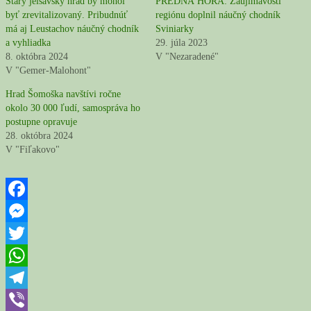
Starý jelšavský hrad by mohol
PREDNÁ HORA: Zaujímavosti
byť zrevitalizovaný. Pribudnúť
regiónu doplnil náučný chodník
má aj Leustachov náučný chodník
Sviniarky
a vyhliadka
29. júla 2023
8. októbra 2024
V "Nezaradené"
V "Gemer-Malohont"
Hrad Šomoška navštívi ročne
okolo 30 000 ľudí, samospráva ho
postupne opravuje
28. októbra 2024
V "Fiľakovo"
Facebook
Messenger
Twitter
WhatsApp
Telegram