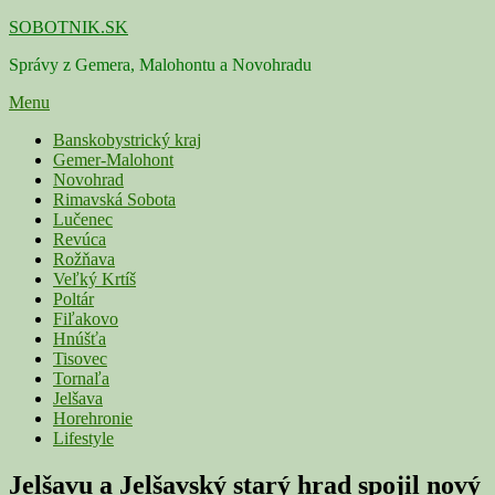
Skip
SOBOTNIK.SK
to
Správy z Gemera, Malohontu a Novohradu
content
Menu
Primárne
Banskobystrický kraj
Gemer-Malohont
menu
Novohrad
Rimavská Sobota
Lučenec
Revúca
Rožňava
Veľký Krtíš
Poltár
Fiľakovo
Hnúšťa
Tisovec
Tornaľa
Jelšava
Horehronie
Lifestyle
Jelšavu a Jelšavský starý hrad spojil nový