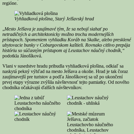
regióne.
Vyhliadková plošina, Starý Jelšavský hrad
„
Mesto Jelšava je zaujímavé tým, že sa nebojí siahať po
netradičných a architektonicky možno trochu modernejších
prístupoch. Spomeniem vyhliadku Koráb na Skalke, alebo presklené
ubytovacie bunky v Coburgovskom kaštieli. Rovnako citlivo prepája
históriu so súčasným prístupom aj Leustachov náučný chodník,“
podotkla Jánošíková.
Vlani v susedstve hradu pribudla vyhliadková plošina, odkiaľ sa
naskytá pekný výhľad na mesto Jelšava a okolie. Hrad je tak čoraz
zaujímavejší pre turistov a podľa Jánošíkovej sa už po ukončení
prvej etapy výrazne zvýšila návštevnosť tejto pamiatky. Od nového
chodníka očakávajú ďalších návštevníkov.