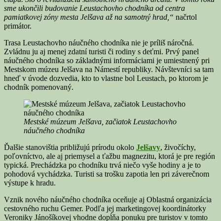
sme ukončili budovanie Leustachovho chodníka od centra
pamiatkovej zóny mesta Jelšava až na samotný hrad,“
načrtol
primátor.
Trasa Leustachovho náučného chodníka nie je príliš náročná.
Zvládnu ju aj menej zdatní turisti či rodiny s deťmi. Prvý panel
náučného chodníka so základnými informáciami je umiestnený pri
Mestskom múzeu Jelšava na Námestí republiky. Návštevníci sa tam
hneď v úvode dozvedia, kto to vlastne bol Leustach, po ktorom je
chodník pomenovaný.
Mestské múzeum Jelšava, začiatok Leustachovho
náučného chodníka
Ďalšie stanovištia približujú prírodu okolo
Jelšavy
, živočíchy,
poľovníctvo, ale aj priemysel a ťažbu magnezitu, ktorá je pre región
typická. Prechádzka po chodníku trvá niečo vyše hodiny a je to
pohodová vychádzka. Turisti sa trošku zapotia len pri záverečnom
výstupe k hradu.
Vznik nového náučného chodníka oceňuje aj Oblastná organizácia
cestovného ruchu Gemer. Podľa jej marketingovej koordinátorky
Veroniky Jánošíkovej vhodne dopĺňa ponuku pre turistov v tomto