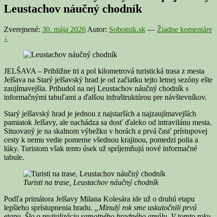
Leustachov náučný chodník
Zverejnené:
30. mája 2026
Autor:
Sobotnik.sk
—
Žiadne komentáre
↓
JELŠAVA – Približne tri a pol kilometrová turistická trasa z mesta
Jelšava na Starý jelšavský hrad je od začiatku tejto letnej sezóny ešte
zaujímavejšia. Pribudol na nej Leustachov náučný chodník s
informačnými tabuľami a ďalšou infraštruktúrou pre návštevníkov.
Starý jelšavský hrad je jednou z najstarších a najzaujímavejších
pamiatok Jelšavy, ale nachádza sa dosť ďaleko od intravilánu mesta.
Situovaný je na skalnom výbežku v horách a prvá časť prístupovej
cesty k nemu vedie pomerne všednou krajinou, pomedzi polia a
lúky. Turistom však tento úsek už spríjemňujú nové informačné
tabule.
Turisti na trase, Leustachov náučný chodník
Podľa primátora Jelšavy Milana Kolesára ide už o druhú etapu
lepšieho sprístupnenia hradu.
„Minulý rok sme uskutočnili prvú
etapu. Šlo o revitalizáciu samotného hradného areálu. V tomto roku