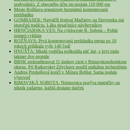
podvodníci. Z obecného účtu im poslala 110 000 eur
Mesto Rožňava organizuje bezplatnú komentovanú
prehliadku
GOMBASEK: Najväčší festival Maďarov na Slovensku má
storočnú tradíciu. Láka desaťtisíce návštevníkov
HRNČIARSKA VES: Na cykloceste R. Sobota – Poltár
zomrel cyklista
ROŽŇAVA: Prvá komentovaná prehliadka mesta po 10
rokoch prilákala vyše 140 ľudí
HNÚŠŤA: Mladá vodička poškodila päť áut, v krvi mala
takmer dve promile
BBSK zrekonštruoval 11 úsekov ciest v Rimavskosobotskom
okrese. Pri Ratkovskej Zdychave použil unikátnu technológiu
Andrea Predajňová končí v Múzeu Betliar. Sama podala
výpoveď
RIMAVSKÁ SOBOTA: Nemocnica pozýva mamičky na
piknik zadarmo, každá dostane darček