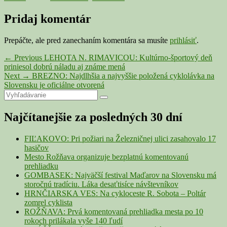
Pridaj komentár
Prepáčte, ale pred zanechaním komentára sa musíte
prihlásiť
.
Navigácia
Previous
←
Previous
LEHOTA N. RIMAVICOU: Kultúrno-športový deň
post:
priniesol dobrú náladu aj známe mená
v
Next
Next
→
BREZNO: Najdlhšia a najvyššie položená cyklolávka na
článku
post:
Slovensku je oficiálne otvorená
Primary
Search
Search
for:
Sidebar
Najčítanejšie za posledných 30 dní
Widget
Area
FIĽAKOVO: Pri požiari na Železničnej ulici zasahovalo 17
hasičov
Mesto Rožňava organizuje bezplatnú komentovanú
prehliadku
GOMBASEK: Najväčší festival Maďarov na Slovensku má
storočnú tradíciu. Láka desaťtisíce návštevníkov
HRNČIARSKA VES: Na cykloceste R. Sobota – Poltár
zomrel cyklista
ROŽŇAVA: Prvá komentovaná prehliadka mesta po 10
rokoch prilákala vyše 140 ľudí