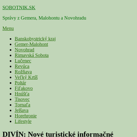
Skip
SOBOTNIK.SK
to
Správy z Gemera, Malohontu a Novohradu
content
Menu
Primárne
Banskobystrický kraj
Gemer-Malohont
menu
Novohrad
Rimavská Sobota
Lučenec
Revúca
Rožňava
Veľký Krtíš
Poltár
Fiľakovo
Hnúšťa
Tisovec
Tornaľa
Jelšava
Horehronie
Lifestyle
DIVÍN: Nové turistické informačné