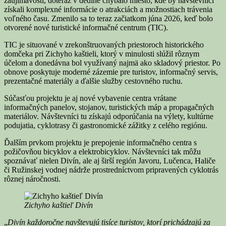
zaujímavostí, doteraz v dedine chýbalo miesto, kde by návštevníci
získali komplexné informácie o atrakciách a možnostiach trávenia
voľného času. Zmenilo sa to teraz začiatkom júna 2026, keď bolo
otvorené nové turistické informačné centrum (TIC).
TIC je situované v zrekonštruovaných priestoroch historického
domčeka pri Zichyho kaštieli, ktorý v minulosti slúžil rôznym
účelom a donedávna bol využívaný najmä ako skladový priestor. Po
obnove poskytuje moderné zázemie pre turistov, informačný servis,
prezentačné materiály a ďalšie služby cestovného ruchu.
Súčasťou projektu je aj nové vybavenie centra vrátane
informačných panelov, stojanov, turistických máp a propagačných
materiálov. Návštevníci tu získajú odporúčania na výlety, kultúrne
podujatia, cyklotrasy či gastronomické zážitky z celého regiónu.
Ďalším prvkom projektu je prepojenie informačného centra s
požičovňou bicyklov a elektrobicyklov. Návštevníci tak môžu
spoznávať nielen Divín, ale aj širší región Javoru, Lučenca, Haliče
či Ružinskej vodnej nádrže prostredníctvom pripravených cyklotrás
rôznej náročnosti.
Zichyho kaštieľ Divín
„
Divín každoročne navštevujú tisíce turistov, ktorí prichádzajú za