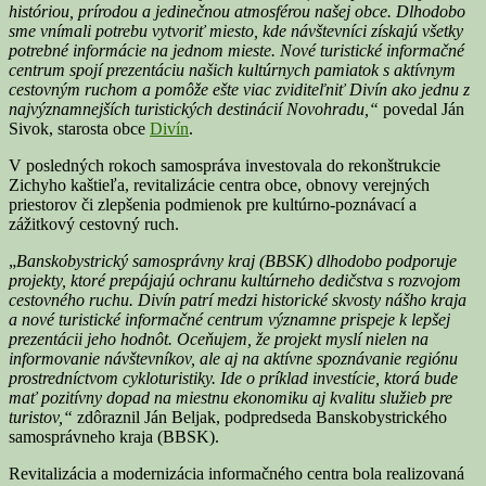
históriou, prírodou a jedinečnou atmosférou našej obce. Dlhodobo
sme vnímali potrebu vytvoriť miesto, kde návštevníci získajú všetky
potrebné informácie na jednom mieste. Nové turistické informačné
centrum spojí prezentáciu našich kultúrnych pamiatok s aktívnym
cestovným ruchom a pomôže ešte viac zviditeľniť Divín ako jednu z
najvýznamnejších turistických destinácií Novohradu,“
povedal Ján
Sivok, starosta obce
Divín
.
V posledných rokoch samospráva investovala do rekonštrukcie
Zichyho kaštieľa, revitalizácie centra obce, obnovy verejných
priestorov či zlepšenia podmienok pre kultúrno-poznávací a
zážitkový cestovný ruch.
„
Banskobystrický samosprávny kraj
(BBSK)
dlhodobo podporuje
projekty, ktoré prepájajú ochranu kultúrneho dedičstva s rozvojom
cestovného ruchu. Divín patrí medzi historické skvosty nášho kraja
a nové turistické informačné centrum významne prispeje k lepšej
prezentácii jeho hodnôt. Oceňujem, že projekt myslí nielen na
informovanie návštevníkov, ale aj na aktívne spoznávanie regiónu
prostredníctvom cykloturistiky. Ide o príklad investície, ktorá bude
mať pozitívny dopad na miestnu ekonomiku aj kvalitu služieb pre
turistov,“
zdôraznil Ján Beljak, podpredseda Banskobystrického
samosprávneho kraja (BBSK).
Revitalizácia a modernizácia informačného centra bola realizovaná