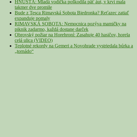
HNÚŠŤA: Mladá vodička poškodila päť áut, v krvi mala
takmer dve promile
Bude z Tesca Rimavská Sobota Biedronka? Reťazec zatiaľ
expanduje pomaly
RIMAVSKÁ SOBOTA: Nemocnica pozýva mamičky na
piknik zadarmo, každá dostane darček
Obrovský požiar na Horehroní: Zasahuje 40 hasičov, horela
celá ulica (VIDEO)
Teplotné rekordy na Gemeri a Novohrade vystriedala búrka a
„tornádo“