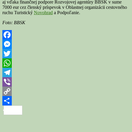
aj vďaka finančnej podpore Rozvojovej agentúry BBSK v sume
7000 eur cez členský príspevok v Oblastnej organizácii cestovného
ruchu Turistický
Novohrad
a Podpoľanie.
Foto: BBSK
Facebook
Messenger
Twitter
WhatsApp
Telegram
Viber
Copy
Link
Share