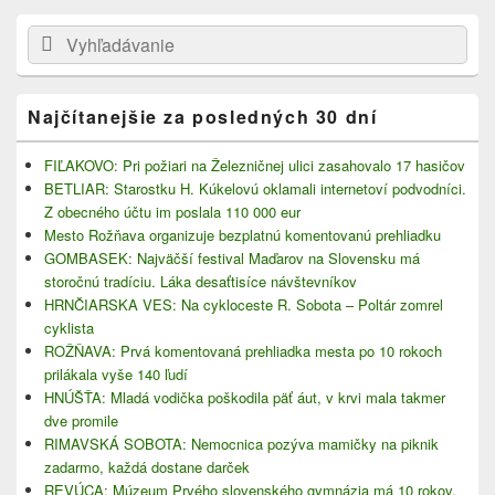
Primary
Search
Search
Sidebar
for:
Widget
Area
Najčítanejšie za posledných 30 dní
FIĽAKOVO: Pri požiari na Železničnej ulici zasahovalo 17 hasičov
BETLIAR: Starostku H. Kúkelovú oklamali internetoví podvodníci.
Z obecného účtu im poslala 110 000 eur
Mesto Rožňava organizuje bezplatnú komentovanú prehliadku
GOMBASEK: Najväčší festival Maďarov na Slovensku má
storočnú tradíciu. Láka desaťtisíce návštevníkov
HRNČIARSKA VES: Na cykloceste R. Sobota – Poltár zomrel
cyklista
ROŽŇAVA: Prvá komentovaná prehliadka mesta po 10 rokoch
prilákala vyše 140 ľudí
HNÚŠŤA: Mladá vodička poškodila päť áut, v krvi mala takmer
dve promile
RIMAVSKÁ SOBOTA: Nemocnica pozýva mamičky na piknik
zadarmo, každá dostane darček
REVÚCA: Múzeum Prvého slovenského gymnázia má 10 rokov.