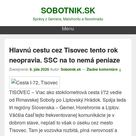
SOBOTNIK.SK
Správy z Gemera, Malohontu a Novohradu
Menu
Hlavnú cestu cez Tisovec tento rok
neopravia. SSC na to nemá peniaze
Zverejnené:
6. júla 2026
Autor:
Sobotnik.sk
—
Žiadne komentáre ↓
TISOVEC – Viac ako stokilometrová cesta I/72 vedie
od Rimavskej Soboty po Liptovský Hrádok. Spája teda
tri regióny Slovenska – Gemer, Horehronie a Liptov.
Väčšia časť tejto frekventovanej komunikácie je v
dobrom stave, neplatí to však o úseku cez mesto
Tisovec. Tam je vozovka rozbitá, plná nerovností a