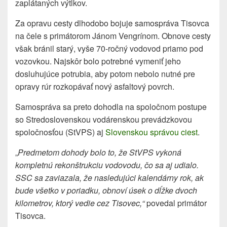
zaplátaných výtlkov.
Za opravu cesty dlhodobo bojuje samospráva Tisovca
na čele s primátorom Jánom Vengrínom. Obnove cesty
však bránil starý, vyše 70-ročný vodovod priamo pod
vozovkou. Najskôr bolo potrebné vymeniť jeho
dosluhujúce potrubia, aby potom nebolo nutné pre
opravy rúr rozkopávať nový asfaltový povrch.
Samospráva sa preto dohodla na spoločnom postupe
so Stredoslovenskou vodárenskou prevádzkovou
spoločnosťou (StVPS) aj
Slovenskou správou ciest
.
„
Predmetom dohody bolo to, že StVPS vykoná
kompletnú rekonštrukciu vodovodu, čo sa aj udialo.
SSC sa zaviazala, že nasledujúci kalendárny rok, ak
bude všetko v poriadku, obnoví úsek o dĺžke dvoch
kilometrov, ktorý vedie cez Tisovec,“
povedal primátor
Tisovca.