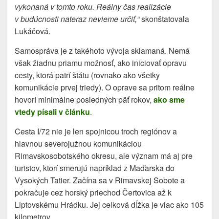
vykonaná v tomto roku. Reálny čas realizácie
v budúcnosti nateraz nevieme určiť,“
skonštatovala
Lukáčová.
Samospráva je z takéhoto vývoja sklamaná. Nemá
však žiadnu priamu možnosť, ako iniciovať opravu
cesty, ktorá patrí štátu (rovnako ako všetky
komunikácie prvej triedy). O oprave sa pritom reálne
hovorí minimálne posledných päť rokov,
ako sme
vtedy písali v článku
.
Cesta I/72 nie je len spojnicou troch regiónov a
hlavnou severojužnou komunikáciou
Rimavskosobotského okresu, ale význam má aj pre
turistov, ktorí smerujú napríklad z Maďarska do
Vysokých Tatier. Začína sa v Rimavskej Sobote a
pokračuje cez horský priechod Čertovica až k
Liptovskému Hrádku. Jej celková dĺžka je viac ako 105
kilometrov.