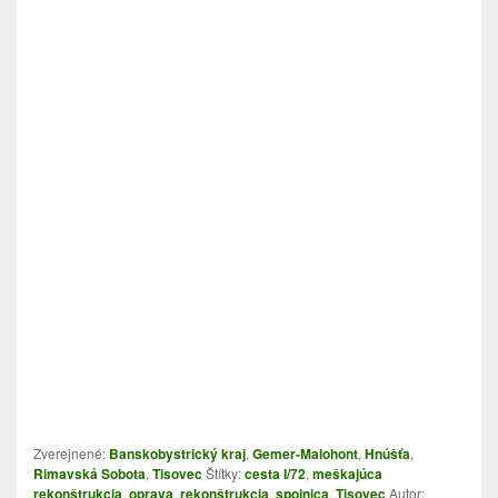
p
a
L
r
m
i
e
n
k
Zverejnené:
Banskobystrický kraj
,
Gemer-Malohont
,
Hnúšťa
,
Rimavská Sobota
,
Tisovec
Štítky:
cesta I/72
,
meškajúca
rekonštrukcia
,
oprava
,
rekonštrukcia
,
spojnica
,
Tisovec
Autor: