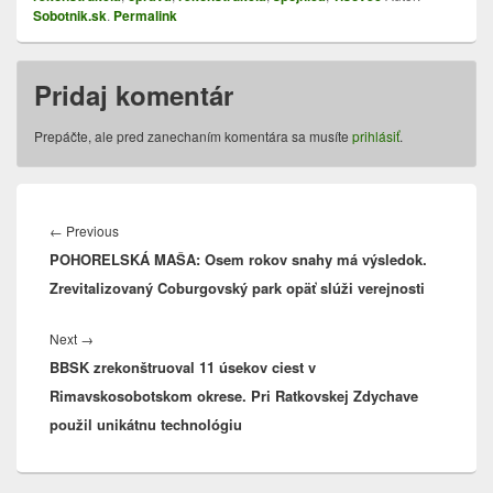
Sobotnik.sk
.
Permalink
Pridaj komentár
Prepáčte, ale pred zanechaním komentára sa musíte
prihlásiť
.
Navigácia
v
Previous
←
Previous
článku
POHORELSKÁ MAŠA: Osem rokov snahy má výsledok.
post:
Zrevitalizovaný Coburgovský park opäť slúži verejnosti
Next
Next
→
BBSK zrekonštruoval 11 úsekov ciest v
post:
Rimavskosobotskom okrese. Pri Ratkovskej Zdychave
použil unikátnu technológiu