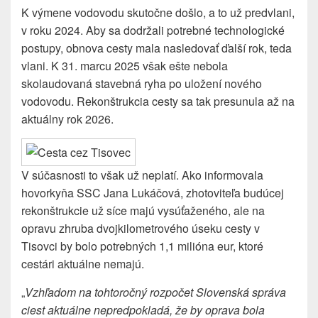
K výmene vodovodu skutočne došlo, a to už predvlani,
v roku 2024. Aby sa dodržali potrebné technologické
postupy, obnova cesty mala nasledovať ďalší rok, teda
vlani. K 31. marcu 2025 však ešte nebola
skolaudovaná stavebná ryha po uložení nového
vodovodu. Rekonštrukcia cesty sa tak presunula až na
aktuálny rok 2026.
V súčasnosti to však už neplatí. Ako informovala
hovorkyňa SSC Jana Lukáčová, zhotoviteľa budúcej
rekonštrukcie už síce majú vysúťaženého, ale na
opravu zhruba dvojkilometrového úseku cesty v
Tisovci by bolo potrebných 1,1 milióna eur, ktoré
cestári aktuálne nemajú.
„
Vzhľadom na tohtoročný rozpočet Slovenská správa
ciest aktuálne nepredpokladá, že by oprava bola