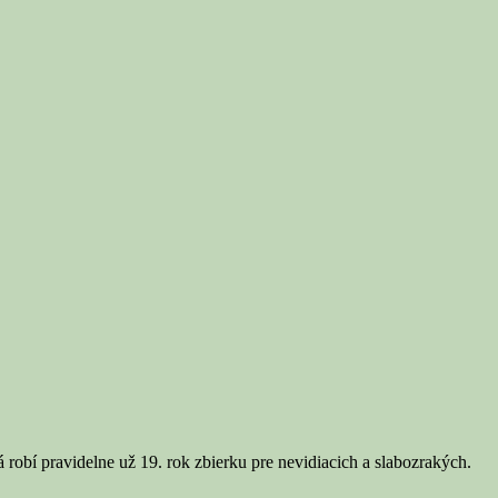
u
j
 robí pravidelne už 19. rok zbierku pre nevidiacich a slabozrakých.