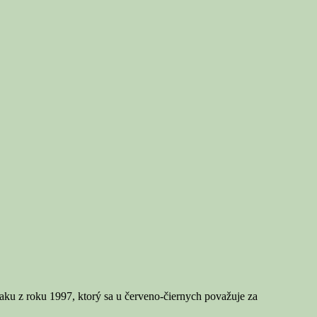
ANKO:
to
oje
bľúbené
merské
dlo
aku z roku 1997, ktorý sa u červeno-čiernych považuje za
: