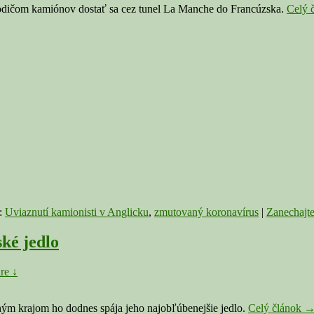
 vodičom kamiónov dostať sa cez tunel La Manche do Francúzska.
Celý 
y:
Uviaznutí kamionisti v Anglicku
,
zmutovaný koronavírus
|
Zanechajt
ké jedlo
re ↓
A
ným krajom ho dodnes spája jeho najobľúbenejšie jedlo.
Celý článok