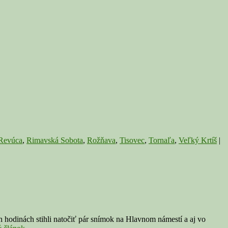
Revúca
,
Rimavská Sobota
,
Rožňava
,
Tisovec
,
Tornaľa
,
Veľký Krtíš
|
h hodinách stihli natočiť pár snímok na Hlavnom námestí a aj vo
Film