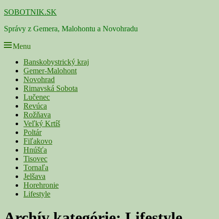
Skip
SOBOTNIK.SK
to
Správy z Gemera, Malohontu a Novohradu
content
Menu
Primárne
Banskobystrický kraj
Gemer-Malohont
menu
Novohrad
Rimavská Sobota
Lučenec
Revúca
Rožňava
Veľký Krtíš
Poltár
Fiľakovo
Hnúšťa
Tisovec
Tornaľa
Jelšava
Horehronie
Lifestyle
Archív kategórie:
Lifestyle