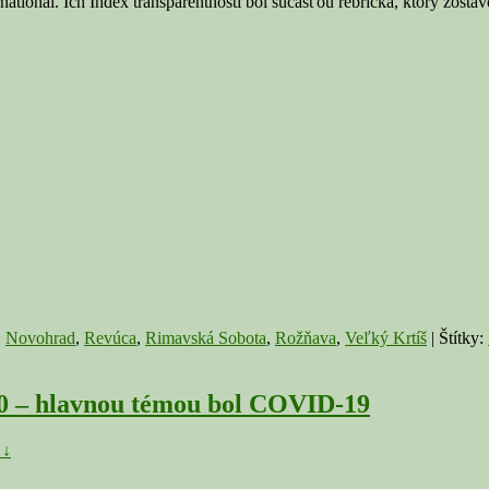
rnational. Ich Index transparentnosti bol súčasťou rebríčka, ktorý zos
,
Novohrad
,
Revúca
,
Rimavská Sobota
,
Rožňava
,
Veľký Krtíš
|
Štítky:
20 – hlavnou témou bol COVID-19
 ↓