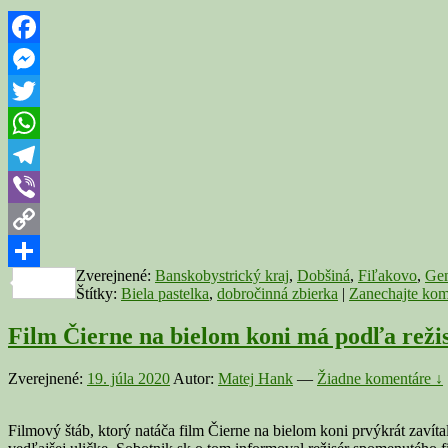
Facebook
Messenger
Twitter
WhatsApp
Telegram
Viber
Copy
Zverejnené:
Banskobystrický kraj
,
Dobšiná
,
Fiľakovo
,
Ge
Link
Share
Štítky:
Biela pastelka
,
dobročinná zbierka
|
Zanechajte kom
Film Čierne na bielom koni má podľa režis
Zverejnené:
19. júla 2020
Autor:
Matej Hank
—
Žiadne komentáre ↓
Filmový štáb, ktorý natáča film Čierne na bielom koni prvýkrát zavít