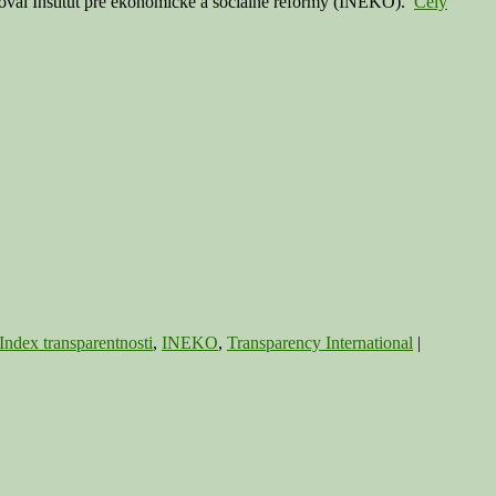
tavoval Inštitút pre ekonomické a sociálne reformy (INEKO).
Celý
Index transparentnosti
,
INEKO
,
Transparency International
|