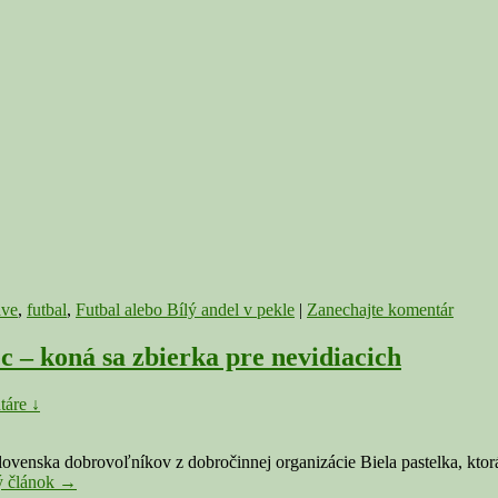
Divadlo
Jána
Palárika
uvedie
inscenáci
o
zápase
v
Rimavske
Sobote
ave
,
futbal
,
Futbal alebo Bílý andel v pekle
|
Zanechajte komentár
c – koná sa zbierka pre nevidiacich
táre ↓
lovenska dobrovoľníkov z dobročinnej organizácie Biela pastelka, ktorá
18.
ý článok
→