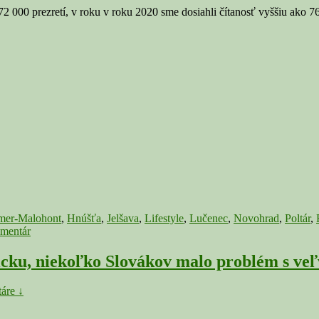
72 000 prezretí, v roku v roku 2020 sme dosiahli čítanosť vyššiu ako 
mer-Malohont
,
Hnúšťa
,
Jelšava
,
Lifestyle
,
Lučenec
,
Novohrad
,
Poltár
,
omentár
cku, niekoľko Slovákov malo problém s ve
áre ↓