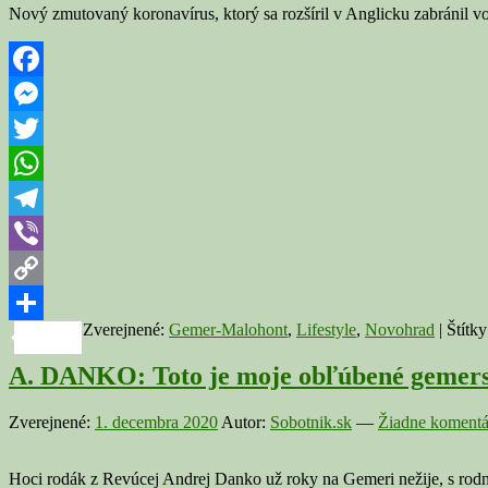
Nový zmutovaný koronavírus, ktorý sa rozšíril v Anglicku zabránil
Facebook
Messenger
Twitter
WhatsApp
Telegram
Viber
Copy
Zverejnené:
Gemer-Malohont
,
Lifestyle
,
Novohrad
|
Štítk
Link
Share
A. DANKO: Toto je moje obľúbené gemers
Zverejnené:
1. decembra 2020
Autor:
Sobotnik.sk
—
Žiadne komentá
Hoci rodák z Revúcej Andrej Danko už roky na Gemeri nežije, s rod