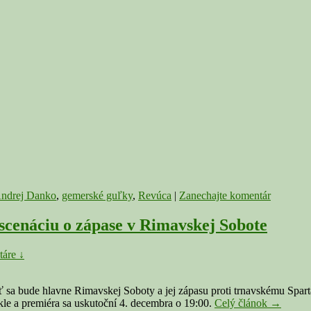
D
To
je
m
o
ge
je
ndrej Danko
,
gemerské guľky
,
Revúca
|
Zanechajte komentár
cenáciu o zápase v Rimavskej Sobote
áre ↓
ť sa bude hlavne Rimavskej Soboty a jej zápasu proti trnavskému Spart
TRNAVA
pekle a premiéra sa uskutoční 4. decembra o 19:00.
Celý článok
→