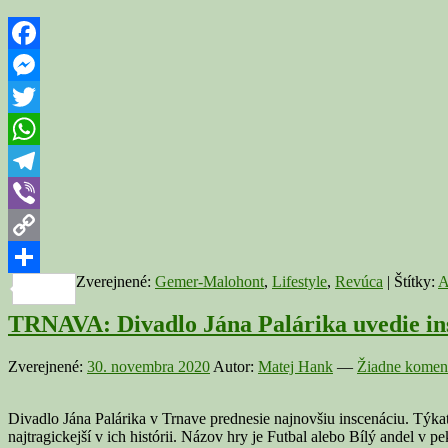
Facebook
Messenger
Twitter
WhatsApp
Telegram
Viber
Copy
Zverejnené:
Gemer-Malohont
,
Lifestyle
,
Revúca
|
Štítky:
A
Link
Share
TRNAVA: Divadlo Jána Palárika uvedie ins
Zverejnené:
30. novembra 2020
Autor:
Matej Hank
—
Žiadne koment
Divadlo Jána Palárika v Trnave prednesie najnovšiu inscenáciu. Týka
najtragickejší v ich histórii. Názov hry je Futbal alebo Bílý andel v 