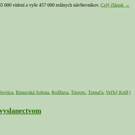
TOP
765 000 videní a vyše 457 000 reálnych návštevníkov.
Celý článok
→
10
člán
na
Sobot
v
roku
2020
–
hlav
témo
bol
COV
19
Revúca
,
Rimavská Sobota
,
Rožňava
,
Tisovec
,
Tornaľa
,
Veľký Krtíš
|
ľvyslanectvom