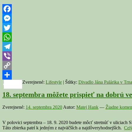
Facebook
Messenger
Twitter
WhatsApp
Telegram
Viber
Copy
Zverejnené:
Lifestyle
|
Štítky:
Divadlo Jána Palárika v Trn
Link
Share
18. septembra môžete prispieť na dobrú ve
Zverejnené:
14. septembra 2020
Autor:
Matej Hank
—
Žiadne komen
V polovici septembra – 18. 9. 2020 budete môcť stretnúť v uliciach S
Táto zbierka patrí k jedným z najväčších a najdôveryhodnejších.
Cel