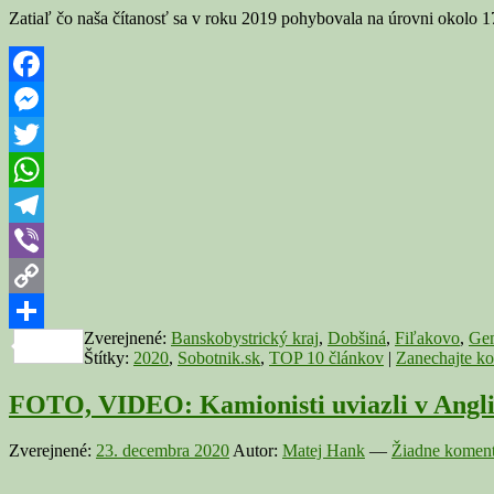
Zatiaľ čo naša čítanosť sa v roku 2019 pohybovala na úrovni okolo 1
Facebook
Messenger
Twitter
WhatsApp
Telegram
Viber
Copy
Zverejnené:
Banskobystrický kraj
,
Dobšiná
,
Fiľakovo
,
Ge
Link
Share
Štítky:
2020
,
Sobotnik.sk
,
TOP 10 článkov
|
Zanechajte k
FOTO, VIDEO: Kamionisti uviazli v Angli
Zverejnené:
23. decembra 2020
Autor:
Matej Hank
—
Žiadne koment