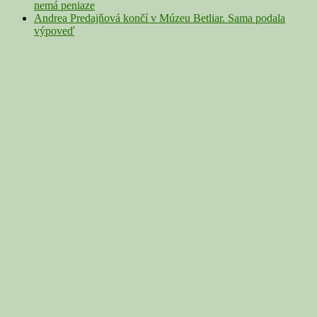
nemá peniaze
Andrea Predajňová končí v Múzeu Betliar. Sama podala
výpoveď