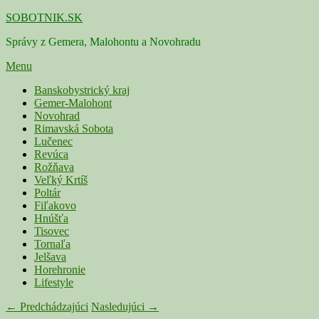
Skip
SOBOTNIK.SK
to
Správy z Gemera, Malohontu a Novohradu
content
Menu
Primárne
Banskobystrický kraj
Gemer-Malohont
menu
Novohrad
Rimavská Sobota
Lučenec
Revúca
Rožňava
Veľký Krtíš
Poltár
Fiľakovo
Hnúšťa
Tisovec
Tornaľa
Jelšava
Horehronie
Lifestyle
Navigácia
← Predchádzajúci
Nasledujúci →