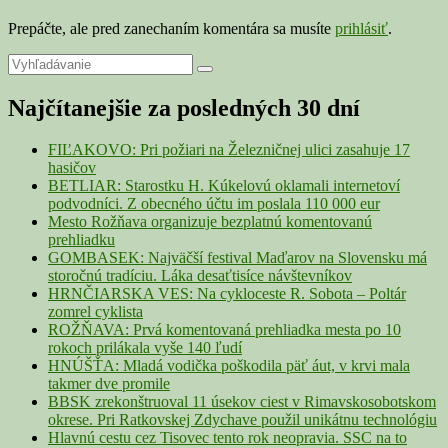
Prepáčte, ale pred zanechaním komentára sa musíte
prihlásiť
.
Primary
Search
Search
for:
Sidebar
Najčítanejšie za posledných 30 dní
Widget
Area
FIĽAKOVO: Pri požiari na Železničnej ulici zasahuje 17
hasičov
BETLIAR: Starostku H. Kúkelovú oklamali internetoví
podvodníci. Z obecného účtu im poslala 110 000 eur
Mesto Rožňava organizuje bezplatnú komentovanú
prehliadku
GOMBASEK: Najväčší festival Maďarov na Slovensku má
storočnú tradíciu. Láka desaťtisíce návštevníkov
HRNČIARSKA VES: Na cykloceste R. Sobota – Poltár
zomrel cyklista
ROŽŇAVA: Prvá komentovaná prehliadka mesta po 10
rokoch prilákala vyše 140 ľudí
HNÚŠŤA: Mladá vodička poškodila päť áut, v krvi mala
takmer dve promile
BBSK zrekonštruoval 11 úsekov ciest v Rimavskosobotskom
okrese. Pri Ratkovskej Zdychave použil unikátnu technológiu
Hlavnú cestu cez Tisovec tento rok neopravia. SSC na to