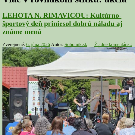
LEHOTA N. RIMAVICOU: Kultúrno-
športový deň priniesol dobrú náladu aj
známe mená
Zverejnené:
6. júna 2026
Autor:
Sobotnik.sk
—
Žiadne komentáre ↓