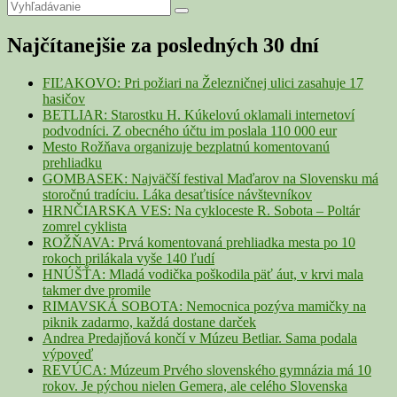
Primary
Search
Search
for:
Sidebar
Najčítanejšie za posledných 30 dní
Widget
Area
FIĽAKOVO: Pri požiari na Železničnej ulici zasahuje 17
hasičov
BETLIAR: Starostku H. Kúkelovú oklamali internetoví
podvodníci. Z obecného účtu im poslala 110 000 eur
Mesto Rožňava organizuje bezplatnú komentovanú
prehliadku
GOMBASEK: Najväčší festival Maďarov na Slovensku má
storočnú tradíciu. Láka desaťtisíce návštevníkov
HRNČIARSKA VES: Na cykloceste R. Sobota – Poltár
zomrel cyklista
ROŽŇAVA: Prvá komentovaná prehliadka mesta po 10
rokoch prilákala vyše 140 ľudí
HNÚŠŤA: Mladá vodička poškodila päť áut, v krvi mala
takmer dve promile
RIMAVSKÁ SOBOTA: Nemocnica pozýva mamičky na
piknik zadarmo, každá dostane darček
Andrea Predajňová končí v Múzeu Betliar. Sama podala
výpoveď
REVÚCA: Múzeum Prvého slovenského gymnázia má 10
rokov. Je pýchou nielen Gemera, ale celého Slovenska