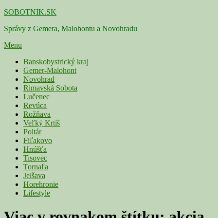
Skip
SOBOTNIK.SK
to
Správy z Gemera, Malohontu a Novohradu
content
Menu
Primárne
Banskobystrický kraj
Gemer-Malohont
menu
Novohrad
Rimavská Sobota
Lučenec
Revúca
Rožňava
Veľký Krtíš
Poltár
Fiľakovo
Hnúšťa
Tisovec
Tornaľa
Jelšava
Horehronie
Lifestyle
Viac v rovnakom štítku:
akcia