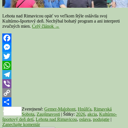
Lehota nad Rimavicou opäť vo veľkom štýle oslávila svoj
Kultúrno-športový deň. Nechýbal bohatý program a ani interpreti
LEHOTA
zvučných mien.
Celý článok
→
N.
RIMAVICOU:
Kultúrno-
športový
Facebook
deň
Messenger
priniesol
dobrú
Twitter
náladu
aj
WhatsApp
známe
mená
Telegram
Viber
Copy
Zverejnené:
Gemer-Malohont
,
Hnúšťa
,
Rimavská
Link
Share
Sobota
,
Zaujímavosti
|
Štítky:
2026
,
akcia
,
Kultúrno-
športový deň detí
,
Lehota nad Rimavicou
,
oslava
,
podujatie
|
Zanechajte komentár