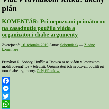
plán
KOMENTÁR: Pri nepozvaní primátorov
na zasadnutie použila vláda a
organizátori chabé argumenty
Zverejnené:
16. februára 2019
Autor:
Sobotnik.sk
—
Žiadne
komentáre ↓
Primátori R. Soboty, Hnúšte a Tisovca sa na vládu v Jesenskom
mohli pozerať iba v televízii. Organizátori ich nepozvali použili pri
KOMENTÁR:
tom chabé argumenty.
Celý článok
→
Pri
nepozvaní
primátorov
na
Facebook
zasadnutie
Messenger
použila
vláda
Twitter
a