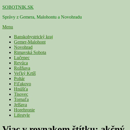
Skip
SOBOTNIK.SK
to
Správy z Gemera, Malohontu a Novohradu
content
Menu
Primárne
Banskobystrický kraj
Gemer-Malohont
menu
Novohrad
Rimavská Sobota
Lučenec
Revúca
Rožňava
Veľký Krtíš
Poltár
Fiľakovo
Hnúšťa
Tisovec
Tornaľa
Jelšava
Horehronie
Lifestyle
Viac v rovnakom štítku:
akčný