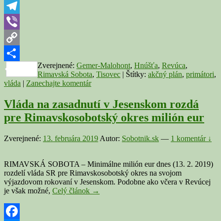
organizátori
WhatsApp
chabé
argumenty
Telegram
Viber
Copy
Zverejnené:
Gemer-Malohont
,
Hnúšťa
,
Revúca
,
Link
Share
Rimavská Sobota
,
Tisovec
|
Štítky:
akčný plán
,
primátori
,
vláda
|
Zanechajte komentár
Vláda na zasadnutí v Jesenskom rozdá
pre Rimavskosobotský okres milión eur
Zverejnené:
13. februára 2019
Autor:
Sobotnik.sk
—
1 komentár ↓
RIMAVSKÁ SOBOTA – Minimálne milión eur dnes (13. 2. 2019)
rozdelí vláda SR pre Rimavskosobotský okres na svojom
výjazdovom rokovaní v Jesenskom. Podobne ako včera v Revúcej
Vláda
je však možné,
Celý článok
→
na
zasadnutí
v