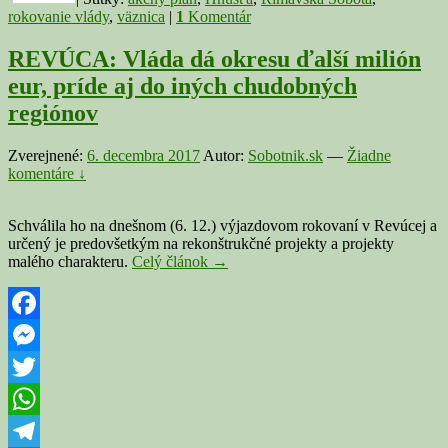
rokovanie vlády
,
väznica
|
1
Komentár
REVÚCA: Vláda dá okresu ďalší milión
eur, príde aj do iných chudobných
regiónov
Zverejnené:
6. decembra 2017
Autor:
Sobotnik.sk
—
Žiadne
komentáre ↓
Schválila ho na dnešnom (6. 12.) výjazdovom rokovaní v Revúcej a
určený je predovšetkým na rekonštrukčné projekty a projekty
REVÚCA:
malého charakteru.
Celý článok
→
Vláda
dá
okresu
ďalší
Facebook
milión
Messenger
eur,
príde
Twitter
aj
do
WhatsApp
iných