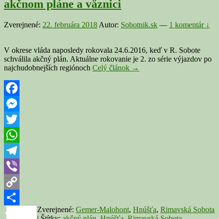
akčnom pláne a väznici
Zverejnené:
22. februára 2018
Autor:
Sobotnik.sk
—
1 komentár ↓
V okrese vláda naposledy rokovala 24.6.2016, keď v R. Sobote
schválila akčný plán. Aktuálne rokovanie je 2. zo série výjazdov po
HNÚŠŤA:
najchudobnejších regiónoch
Celý článok
→
Vláda
zasadne
v
meste
Facebook
na
Messenger
výjazdovom
rokovaní,
Twitter
rokovať
bude
WhatsApp
o
akčnom
Telegram
pláne
Viber
a
väznici
Copy
Zverejnené:
Gemer-Malohont
,
Hnúšťa
,
Rimavská Sobota
Link
Share
|
Štítky:
akčný plán
,
Hnúšťa
,
Rimavská Sobota
,