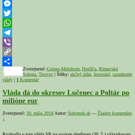
Jesenskom
Facebook
rozdá
Messenger
pre
Rimavskosobotský
Twitter
okres
milión
WhatsApp
eur
Telegram
Viber
Copy
Zverejnené:
Gemer-Malohont
,
Hnúšťa
,
Rimavská
Link
Share
Sobota
,
Tisovec
|
Štítky:
akčný plán
,
Jesenské
,
zasadnutie
vlády
|
1
Komentár
Vláda dá do okresov Lučenec a Poltár po
milióne eur
Zverejnené:
30. mája 2018
Autor:
Sobotnik.sk
—
Žiadne komentáre
↓
Rozhodla o tom vláda SR na svojom dnešnom (30. 5.) výjazdovom