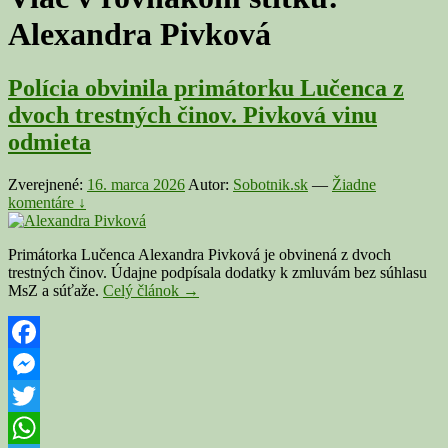
Alexandra Pivková
Polícia obvinila primátorku Lučenca z
dvoch trestných činov. Pivková vinu
odmieta
Zverejnené:
16. marca 2026
Autor:
Sobotnik.sk
—
Žiadne
komentáre ↓
Primátorka Lučenca Alexandra Pivková je obvinená z dvoch
trestných činov. Údajne podpísala dodatky k zmluvám bez súhlasu
Polícia
MsZ a súťaže.
Celý článok
→
obvinila
primátorku
Lučenca
z
Facebook
dvoch
Messenger
trestných
činov.
Twitter
Pivková