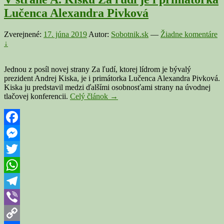
Lučenca Alexandra Pivková
Zverejnené:
17. júna 2019
Autor:
Sobotnik.sk
—
Žiadne komentáre
↓
Jednou z posíl novej strany Za ľudí, ktorej lídrom je bývalý
prezident Andrej Kiska, je i primátorka Lučenca Alexandra Pivková.
Kiska ju predstavil medzi ďalšími osobnosťami strany na úvodnej
V
tlačovej konferencii.
Celý článok
→
strane
A.
Kisku
Za
Facebook
ľudí
Messenger
je
i
Twitter
primátorka
Lučenca
WhatsApp
Alexandra
Pivková
Telegram
Viber