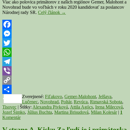
Viac ako polovica primátorov z našich regiónov Gemer, Malohont a
Novohrad bude vo voľbách v roku 2020 kandidovať za poslancov
Do
Národnej rady SR.
Celý článok
→
parlamentu
kandiduje
polovica
primátorov
Facebook
z
Messenger
Gemera,
Malohontu
Twitter
a
Novohradu
WhatsApp
Telegram
Viber
Copy
Zverejnené:
Fiľakovo
,
Gemer-Malohont
,
Jelšava
,
Link
Share
Lučenec
,
Novohrad
,
Poltár
,
Revúca
,
Rimavská Sobota
,
Tisovec
|
Štítky:
Alexandra Pivková
,
Attila Agócs
,
Irena Milecová
,
Jozef Šimko
,
Július Buchta
,
Martina Brisudová
,
Milan Kolesár
|
1
Komentár
V strane A. Kisku Za ľudí je i primátorka