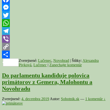
zasadne
aj
Facebook
primátorka
Messenger
Lučenca
A.
Twitter
Pivková
WhatsApp
Telegram
Viber
Copy
Zverejnené:
Lučenec
,
Novohrad
|
Štítky:
Alexandra
Link
Share
Pivková
,
Lučenec
|
Zanechajte komentár
Do parlamentu kandiduje polovica
primátorov z Gemera, Malohontu a
Novohradu
Zverejnené:
4. decembra 2019
Autor:
Sobotnik.sk
—
1 komentár ↓