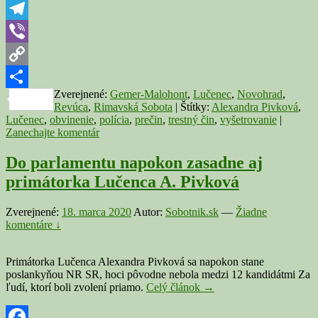
vinu
WhatsApp
odmieta
Telegram
Viber
Copy
Zverejnené:
Gemer-Malohont
,
Lučenec
,
Novohrad
,
Link
Share
Revúca
,
Rimavská Sobota
|
Štítky:
Alexandra Pivková
,
Lučenec
,
obvinenie
,
polícia
,
prečin
,
trestný čin
,
vyšetrovanie
|
Zanechajte komentár
Do parlamentu napokon zasadne aj
primátorka Lučenca A. Pivková
Zverejnené:
18. marca 2020
Autor:
Sobotnik.sk
—
Žiadne
komentáre ↓
Primátorka Lučenca Alexandra Pivková sa napokon stane
poslankyňou NR SR, hoci pôvodne nebola medzi 12 kandidátmi Za
Do
ľudí, ktorí boli zvolení priamo.
Celý článok
→
parlamentu
napokon