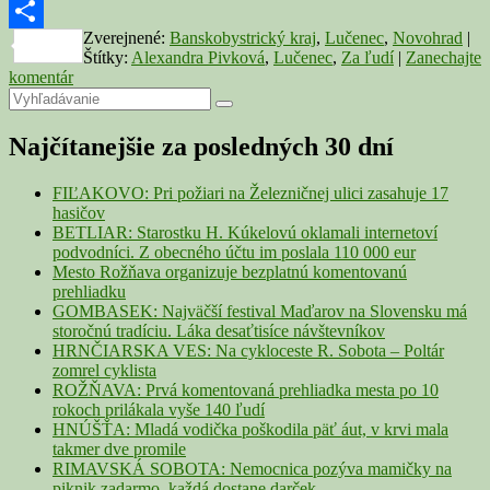
Copy
Zverejnené:
Banskobystrický kraj
,
Lučenec
,
Novohrad
|
Link
Share
Štítky:
Alexandra Pivková
,
Lučenec
,
Za ľudí
|
Zanechajte
komentár
Primary
Search
Search
for:
Sidebar
Najčítanejšie za posledných 30 dní
Widget
Area
FIĽAKOVO: Pri požiari na Železničnej ulici zasahuje 17
hasičov
BETLIAR: Starostku H. Kúkelovú oklamali internetoví
podvodníci. Z obecného účtu im poslala 110 000 eur
Mesto Rožňava organizuje bezplatnú komentovanú
prehliadku
GOMBASEK: Najväčší festival Maďarov na Slovensku má
storočnú tradíciu. Láka desaťtisíce návštevníkov
HRNČIARSKA VES: Na cykloceste R. Sobota – Poltár
zomrel cyklista
ROŽŇAVA: Prvá komentovaná prehliadka mesta po 10
rokoch prilákala vyše 140 ľudí
HNÚŠŤA: Mladá vodička poškodila päť áut, v krvi mala
takmer dve promile
RIMAVSKÁ SOBOTA: Nemocnica pozýva mamičky na
piknik zadarmo, každá dostane darček