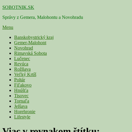
Skip
SOBOTNIK.SK
to
Správy z Gemera, Malohontu a Novohradu
content
Menu
Primárne
Banskobystrický kraj
Gemer-Malohont
menu
Novohrad
Rimavská Sobota
Lučenec
Revúca
Rožňava
Veľký Krtíš
Poltár
Fiľakovo
Hnúšťa
Tisovec
Tornaľa
Jelšava
Horehronie
Lifestyle
Viac v rovnakom štítku: