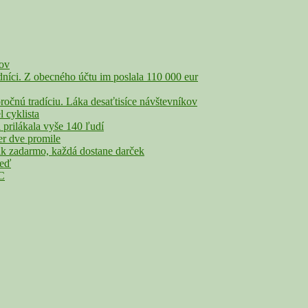
čov
íci. Z obecného účtu im poslala 110 000 eur
nú tradíciu. Láka desaťtisíce návštevníkov
cyklista
rilákala vyše 140 ľudí
r dve promile
adarmo, každá dostane darček
veď
°C