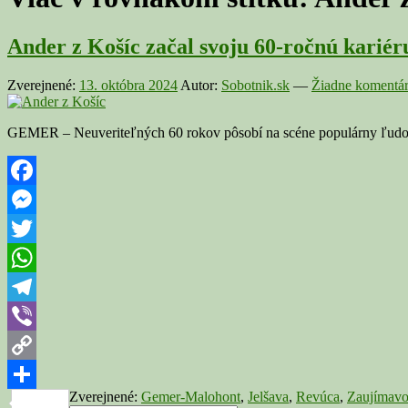
Ander z Košíc začal svoju 60-ročnú karié
Zverejnené:
13. októbra 2024
Autor:
Sobotnik.sk
—
Žiadne komentár
GEMER – Neuveriteľných 60 rokov pôsobí na scéne populárny ľudov
Facebook
Messenger
Twitter
WhatsApp
Telegram
Viber
Copy
Zverejnené:
Gemer-Malohont
,
Jelšava
,
Revúca
,
Zaujímavo
Link
Share