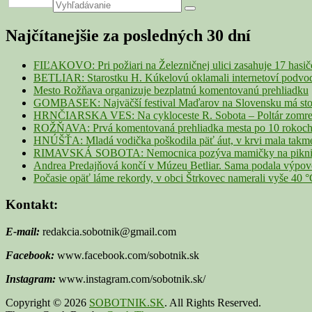
Primary
Search
Search
for:
Sidebar
Najčítanejšie za posledných 30 dní
Widget
Area
FIĽAKOVO: Pri požiari na Železničnej ulici zasahuje 17 hasi
BETLIAR: Starostku H. Kúkelovú oklamali internetoví podvodn
Mesto Rožňava organizuje bezplatnú komentovanú prehliadku
GOMBASEK: Najväčší festival Maďarov na Slovensku má storoč
HRNČIARSKA VES: Na cykloceste R. Sobota – Poltár zomrel 
ROŽŇAVA: Prvá komentovaná prehliadka mesta po 10 rokoch p
HNÚŠŤA: Mladá vodička poškodila päť áut, v krvi mala takme
RIMAVSKÁ SOBOTA: Nemocnica pozýva mamičky na piknik z
Andrea Predajňová končí v Múzeu Betliar. Sama podala výpo
Počasie opäť láme rekordy, v obci Štrkovec namerali vyše 40 
Kontakt:
E-mail:
redakcia.sobotnik@gmail.com
Facebook:
www.facebook.com/sobotnik.sk
Instagram:
www.instagram.com/sobotnik.sk/
Copyright © 2026
SOBOTNIK.SK
. All Rights Reserved.