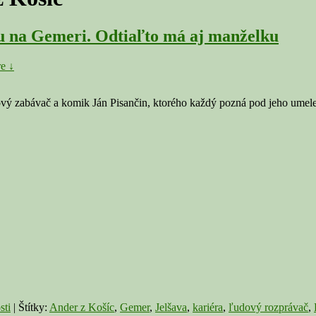
ru na Gemeri. Odtiaľto má aj manželku
e ↓
ý zabávač a komik Ján Pisančin, ktorého každý pozná pod jeho umel
sti
|
Štítky:
Ander z Košíc
,
Gemer
,
Jelšava
,
kariéra
,
ľudový rozprávač
,