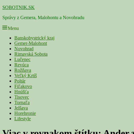
Skip
SOBOTNIK.SK
to
Správy z Gemera, Malohontu a Novohradu
content
Menu
Primárne
Banskobystrický kraj
Gemer-Malohont
menu
Novohrad
Rimavská Sobota
Lučenec
Revúca
Rožňava
Veľký Krtíš
Poltár
Fiľakovo
Hnúšťa
Tisovec
Tornaľa
Jelšava
Horehronie
Lifestyle
Viac v rovnakom štítku:
Ander 