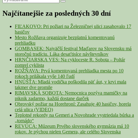
Primary
Search
for:
Sidebar
Najčítanejšie za posledných 30 dní
Widget
Area
FIĽAKOVO: Pri požiari na Železničnej ulici zasahovalo 17
hasičov
Mesto Rožňava organizuje bezplatnú komentovanú
prehliadku
GOMBASEK: Najväčší festival Maďarov na Slovensku má
storočnú tradíciu. Láka desaťtisíce návštevníkov
HRNČIARSKA VES: Na cykloceste R. Sobota – Poltár
zomrel cyklista
ROŽŇAVA: Prvá komentovaná prehliadka mesta po 10
rokoch prilákala vyše 140 ľudí
HNÚŠŤA: Mladá vodička poškodila päť áut, v krvi mala
takmer dve promile
RIMAVSKÁ SOBOTA: Nemocnica pozýva mamičky na
piknik zadarmo, každá dostane darček
Obrovský požiar na Horehroní: Zasahuje 40 hasičov, horela
celá ulica (VIDEO)
Teplotné rekordy na Gemeri a Novohrade vystriedala búrka a
„tornádo“
REVÚCA: Múzeum Prvého slovenského gymnázia má 10
rokov. Je pýchou nielen Gemera, ale celého Slovenska