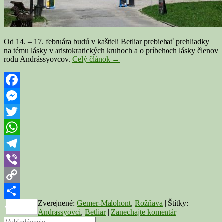
Od 14. – 17. februára budú v kaštieli Betliar prebiehať prehliadky
na tému lásky v aristokratických kruhoch a o príbehoch lásky členov
Lásky,
rodu Andrássyovcov.
Celý článok
→
škandály,
manželstvá
a
tajné
Facebook
lásky
Messenger
Andrássyovcov
v
Twitter
kaštieli
Betliar
WhatsApp
Telegram
Viber
Copy
Zverejnené:
Gemer-Malohont
,
Rožňava
|
Štítky:
Link
Share
Andrássyovci
,
Betliar
|
Zanechajte komentár
Search