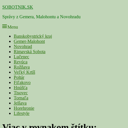
Skip
SOBOTNIK.SK
to
Správy z Gemera, Malohontu a Novohradu
content
Menu
Primárne
Banskobystrický kraj
Gemer-Malohont
menu
Novohrad
Rimavská Sobota
Lučenec
Revúca
Rožňava
Veľký Krtíš
Poltár
Fiľakovo
Hnúšťa
Tisovec
Tornaľa
Jelšava
Horehronie
Lifestyle
Viac v rovnakom štítku: