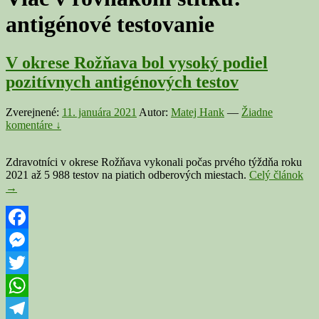
antigénové testovanie
V okrese Rožňava bol vysoký podiel
pozitívnych antigénových testov
Zverejnené:
11. januára 2021
Autor:
Matej Hank
—
Žiadne
komentáre ↓
Zdravotníci v okrese Rožňava vykonali počas prvého týždňa roku
V
2021 až 5 988 testov na piatich odberových miestach.
Celý článok
okr
→
Ro
bol
vys
pod
Facebook
poz
Messenger
ant
tes
Twitter
WhatsApp