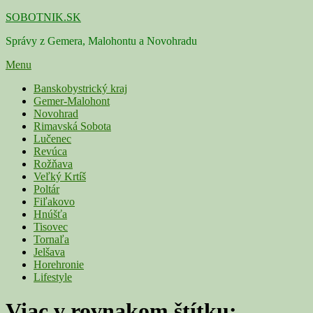
Skip
SOBOTNIK.SK
to
Správy z Gemera, Malohontu a Novohradu
content
Menu
Primárne
Banskobystrický kraj
Gemer-Malohont
menu
Novohrad
Rimavská Sobota
Lučenec
Revúca
Rožňava
Veľký Krtíš
Poltár
Fiľakovo
Hnúšťa
Tisovec
Tornaľa
Jelšava
Horehronie
Lifestyle
Viac v rovnakom štítku: