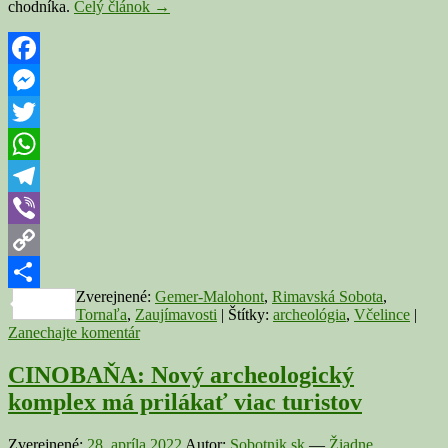
VČELINCE:
chodníka.
Celý článok
→
Archeoskanzen
turistom
predstaví
7000
Facebook
rokov
Messenger
histórie
osídlenia
Twitter
územia
WhatsApp
Telegram
Viber
Copy
Zverejnené:
Gemer-Malohont
,
Rimavská Sobota
,
Link
Share
Tornaľa
,
Zaujímavosti
|
Štítky:
archeológia
,
Včelince
|
Zanechajte komentár
CINOBAŇA: Nový archeologický
komplex má prilákať viac turistov
Zverejnené:
28. apríla 2022
Autor:
Sobotnik.sk
—
Žiadne