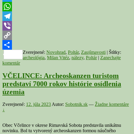
Milan
Twitter
Vitéz
ml.
WhatsApp
objavil
najstarší
Telegram
kľúč
Viber
Poltára
aj
Copy
rozsiahle
staroveké
Zverejnené:
Novohrad
,
Poltár
,
Zaujímavosti
|
Štítky:
Link
Share
osídlenie
archeológia
,
Milan Vitéz
,
nálezy
,
Poltár
|
Zanechajte
komentár
VČELINCE: Archeoskanzen turistom
predstaví 7000 rokov histórie osídlenia
územia
Zverejnené:
12. júla 2023
Autor:
Sobotnik.sk
—
Žiadne komentáre
↓
Obec Včelince v okrese Rimavská Sobota predstavila unikátnu
novinku. Bol tu vytvorený archeoskanzen formou náučného