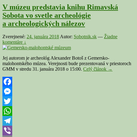
V múzeu predstavia knihu Rimavská
Sobota vo svetle archeológie
a archeologických nálezov
Zverejnené:
24. januára 2018
Autor:
Sobotnik.sk
—
Žiadne
komentáre ↓
Jej autorom je archeológ Alexander Botoš z Gemersko-
malohontského múzea. Verejnosti bude prezentovaná v priestoroch
V
GMM v stredu 31. januára 2018 o 15:00.
Celý článok
→
múzeu
predstavia
knihu
Rimavská
Facebook
Sobota
Messenger
vo
svetle
Twitter
archeológie
a archeologick
WhatsApp
nálezov
Telegram