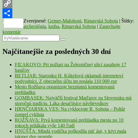
Viber
Copy
Zverejnené:
Gemer-Malohont
,
Rimavská Sobota
|
Štítky:
Link
Share
archeológia
,
kniha
,
Rimavská Sobota
|
Zanechajte
komentár
Primary
Search
Search
for:
Sidebar
Najčítanejšie za posledných 30 dní
Widget
Area
FIĽAKOVO: Pri požiari na Železničnej ulici zasahuje 17
hasičov
BETLIAR: Starostku H. Kúkelovú oklamali internetoví
podvodníci. Z obecného účtu im poslala 110 000 eur
Mesto Rožňava organizuje bezplatnú komentovanú
prehliadku
GOMBASEK: Najväčší festival Maďarov na Slovensku má
storočnú tradíciu. Láka desaťtisíce návštevníkov
HRNČIARSKA VES: Na cykloceste R. Sobota – Poltár
zomrel cyklista
ROŽŇAVA: Prvá komentovaná prehliadka mesta po 10
rokoch prilákala vyše 140 ľudí
HNÚŠŤA: Mladá vodička poškodila päť áut, v krvi mala
takmer dve promile