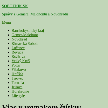
Skip
SOBOTNIK.SK
to
Správy z Gemera, Malohontu a Novohradu
content
Menu
Primárne
Banskobystrický kraj
Gemer-Malohont
menu
Novohrad
Rimavská Sobota
Lučenec
Revúca
Rožňava
Veľký Krtíš
Poltár
Fiľakovo
Hnúšťa
Tisovec
Tornaľa
Jelšava
Horehronie
Lifestyle
Viac v rovnakom štítku: