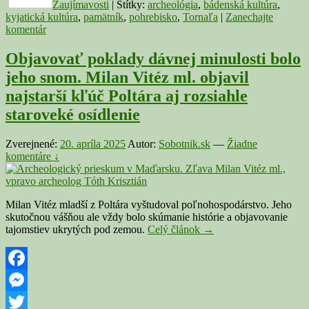
Zaujímavosti
|
Štítky:
archeológia
,
bádenská kultúra
,
kyjatická kultúra
,
pamätník
,
pohrebisko
,
Tornaľa
|
Zanechajte
komentár
Objavovať poklady dávnej minulosti bolo
jeho snom. Milan Vitéz ml. objavil
najstarší kľúč Poltára aj rozsiahle
staroveké osídlenie
Zverejnené:
20. apríla 2025
Autor:
Sobotnik.sk
—
Žiadne
komentáre ↓
Milan Vitéz mladší z Poltára vyštudoval poľnohospodárstvo. Jeho
skutočnou vášňou ale vždy bolo skúmanie histórie a objavovanie
Objavovať
tajomstiev ukrytých pod zemou.
Celý článok
→
poklady
dávnej
minulosti
bolo
Facebook
jeho
Messenger
snom.