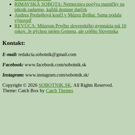
RIMAVSKÁ SOBOTA: Nemocnica pozýva mamičky na
piknik zadarmo, každá dostane darček
Andrea Predajňová končí v Múzeu Betliar. Sama podala
výpoveď
REVÚCA: Múzeum Prvého slovenského gymnázia má 10
rokov. Je pýchou nielen Gemera, ale celého Slovenska
Kontakt:
E-mail:
redakcia.sobotnik@gmail.com
Facebook:
www.facebook.com/sobotnik.sk
Instagram:
www.instagram.com/sobotnik.sk/
Copyright © 2026
SOBOTNIK.SK
. All Rights Reserved.
Theme: Catch Box by
Catch Themes
Scroll
Up