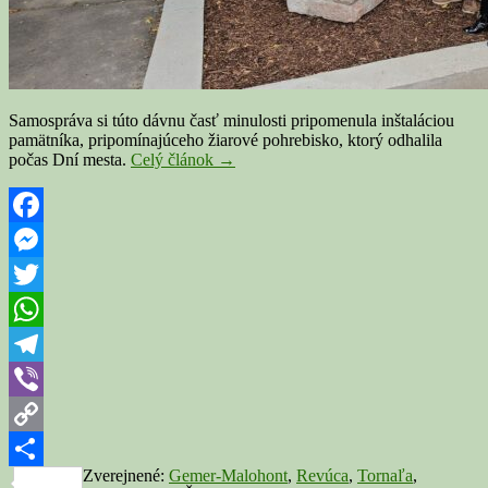
Samospráva si túto dávnu časť minulosti pripomenula inštaláciou
pamätníka, pripomínajúceho žiarové pohrebisko, ktorý odhalila
Pod
počas Dní mesta.
Celý článok
→
Tornaľou
sa
ukrýva
obrovské
Facebook
pohrebisko.
Messenger
Mesto
si
Twitter
dávnu
históriu
WhatsApp
pripomenulo
novým
Telegram
pamätníkom
Viber
Copy
Zverejnené:
Gemer-Malohont
,
Revúca
,
Tornaľa
,
Link
Share