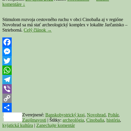
komentáre ↓
Stimulom rozvoja cestovného ruchu v obci Cinobaňa aj v regióne
Novohrad sa má stať archeologický komplex v lokalite Jarčanisko –
CINOBAŇA:
Strieborná.
Celý článok
→
Nový
archeologický
komplex
má
Facebook
prilákať
Messenger
viac
turistov
Twitter
WhatsApp
Telegram
Viber
Copy
Zverejnené:
Banskobystrický kraj
,
Novohrad
,
Poltár
,
Link
Share
Zaujímavosti
|
Štítky:
archeológia
,
Cinobaňa
,
história
,
kyjatická kultúra
|
Zanechajte komentár