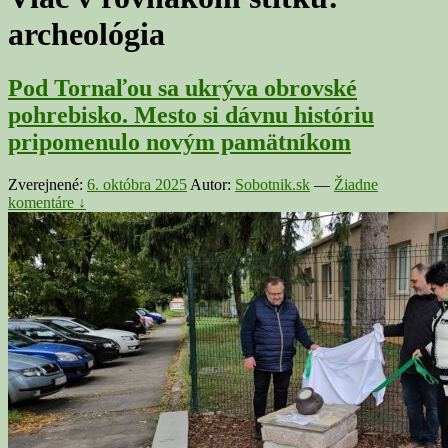
archeológia
Pod Tornaľou sa ukrýva obrovské
pohrebisko. Mesto si dávnu históriu
pripomenulo novým pamätníkom
Zverejnené:
6. októbra 2025
Autor:
Sobotnik.sk
—
Žiadne
komentáre ↓