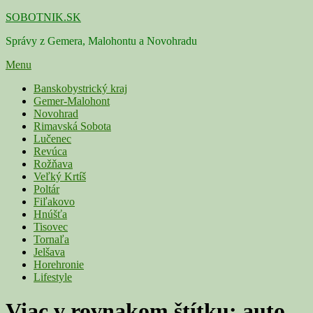
Skip
SOBOTNIK.SK
to
Správy z Gemera, Malohontu a Novohradu
content
Menu
Primárne
Banskobystrický kraj
Gemer-Malohont
menu
Novohrad
Rimavská Sobota
Lučenec
Revúca
Rožňava
Veľký Krtíš
Poltár
Fiľakovo
Hnúšťa
Tisovec
Tornaľa
Jelšava
Horehronie
Lifestyle
Viac v rovnakom štítku:
auto