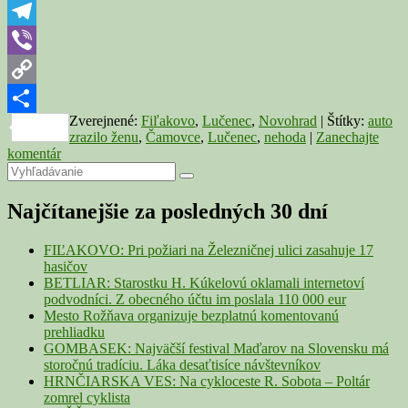
dodávka
WhatsApp
v
priekope,
Telegram
v
Viber
Čamovciach
auto
Copy
zrazilo
ženu
Zverejnené:
Fiľakovo
,
Lučenec
,
Novohrad
|
Štítky:
auto
Link
Share
zrazilo ženu
,
Čamovce
,
Lučenec
,
nehoda
|
Zanechajte
komentár
Primary
Search
Search
for:
Sidebar
Najčítanejšie za posledných 30 dní
Widget
Area
FIĽAKOVO: Pri požiari na Železničnej ulici zasahuje 17
hasičov
BETLIAR: Starostku H. Kúkelovú oklamali internetoví
podvodníci. Z obecného účtu im poslala 110 000 eur
Mesto Rožňava organizuje bezplatnú komentovanú
prehliadku
GOMBASEK: Najväčší festival Maďarov na Slovensku má
storočnú tradíciu. Láka desaťtisíce návštevníkov
HRNČIARSKA VES: Na cykloceste R. Sobota – Poltár
zomrel cyklista