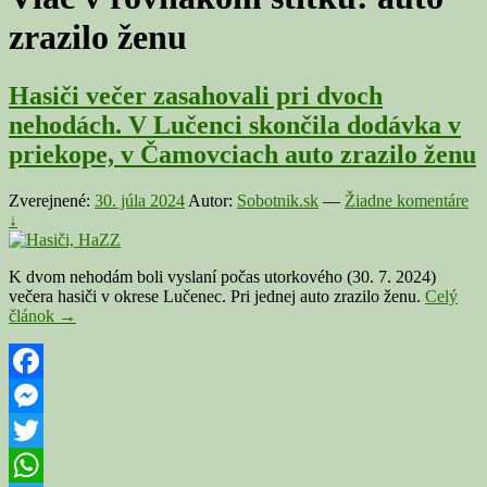
zrazilo ženu
Hasiči večer zasahovali pri dvoch
nehodách. V Lučenci skončila dodávka v
priekope, v Čamovciach auto zrazilo ženu
Zverejnené:
30. júla 2024
Autor:
Sobotnik.sk
—
Žiadne komentáre
↓
K dvom nehodám boli vyslaní počas utorkového (30. 7. 2024)
večera hasiči v okrese Lučenec. Pri jednej auto zrazilo ženu.
Celý
Hasiči
článok
→
večer
zasahovali
pri
dvoch
Facebook
nehodách.
Messenger
V
Lučenci
Twitter
skončila