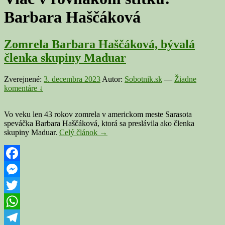
Barbara Haščáková
Zomrela Barbara Haščáková, bývalá
členka skupiny Maduar
Zverejnené:
3. decembra 2023
Autor:
Sobotnik.sk
—
Žiadne
komentáre ↓
Vo veku len 43 rokov zomrela v americkom meste Sarasota
speváčka Barbara Haščáková, ktorá sa preslávila ako členka
Zomrela
skupiny Maduar.
Celý článok
→
Barbara
Haščáková,
bývalá
členka
Facebook
skupiny
Messenger
Maduar
Twitter
WhatsApp