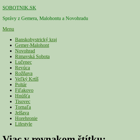
Skip
SOBOTNIK.SK
to
Správy z Gemera, Malohontu a Novohradu
content
Menu
Primárne
Banskobystrický kraj
Gemer-Malohont
menu
Novohrad
Rimavská Sobota
Lučenec
Revúca
Rožňava
Veľký Krtíš
Poltár
Fiľakovo
Hnúšťa
Tisovec
Tornaľa
Jelšava
Horehronie
Lifestyle
Viac v rovnakom štítku: