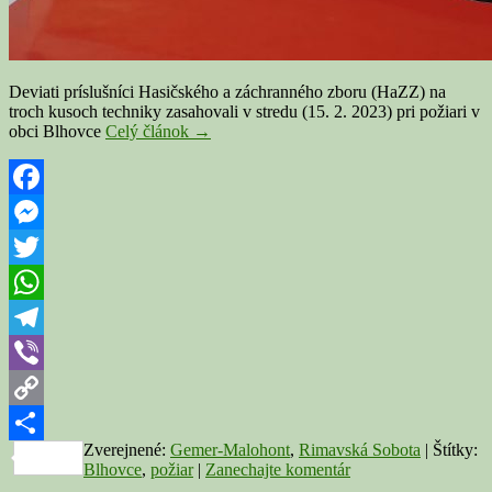
Deviati príslušníci Hasičského a záchranného zboru (HaZZ) na
troch kusoch techniky zasahovali v stredu (15. 2. 2023) pri požiari v
BLHOVCE:
obci Blhovce
Celý článok
→
Hasiči
zasahovali
pri
požiari
Facebook
rodinného
Messenger
domu
Twitter
WhatsApp
Telegram
Viber
Copy
Zverejnené:
Gemer-Malohont
,
Rimavská Sobota
|
Štítky:
Link
Share
Blhovce
,
požiar
|
Zanechajte komentár