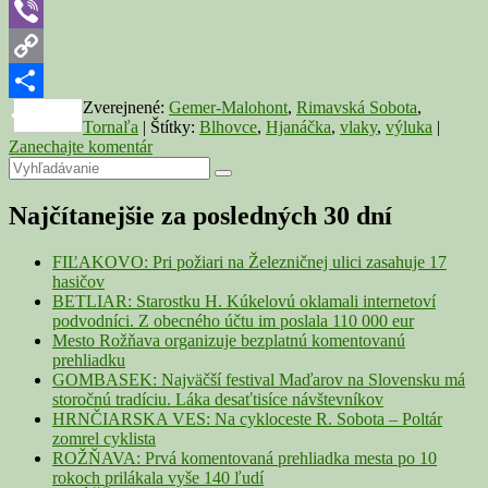
Telegram
Viber
Copy
Zverejnené:
Gemer-Malohont
,
Rimavská Sobota
,
Link
Share
Tornaľa
|
Štítky:
Blhovce
,
Hjanáčka
,
vlaky
,
výluka
|
Zanechajte komentár
Primary
Search
Search
for:
Sidebar
Najčítanejšie za posledných 30 dní
Widget
Area
FIĽAKOVO: Pri požiari na Železničnej ulici zasahuje 17
hasičov
BETLIAR: Starostku H. Kúkelovú oklamali internetoví
podvodníci. Z obecného účtu im poslala 110 000 eur
Mesto Rožňava organizuje bezplatnú komentovanú
prehliadku
GOMBASEK: Najväčší festival Maďarov na Slovensku má
storočnú tradíciu. Láka desaťtisíce návštevníkov
HRNČIARSKA VES: Na cykloceste R. Sobota – Poltár
zomrel cyklista
ROŽŇAVA: Prvá komentovaná prehliadka mesta po 10
rokoch prilákala vyše 140 ľudí