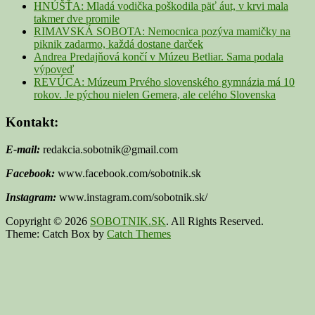
HNÚŠŤA: Mladá vodička poškodila päť áut, v krvi mala
takmer dve promile
RIMAVSKÁ SOBOTA: Nemocnica pozýva mamičky na
piknik zadarmo, každá dostane darček
Andrea Predajňová končí v Múzeu Betliar. Sama podala
výpoveď
REVÚCA: Múzeum Prvého slovenského gymnázia má 10
rokov. Je pýchou nielen Gemera, ale celého Slovenska
Kontakt:
E-mail:
redakcia.sobotnik@gmail.com
Facebook:
www.facebook.com/sobotnik.sk
Instagram:
www.instagram.com/sobotnik.sk/
Copyright © 2026
SOBOTNIK.SK
. All Rights Reserved.
Theme: Catch Box by
Catch Themes
Scroll
Up