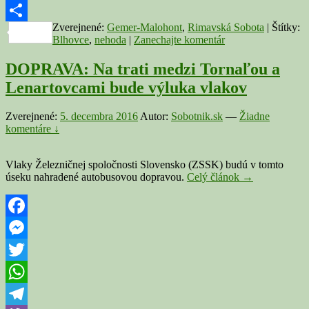
Copy
Zverejnené:
Gemer-Malohont
,
Rimavská Sobota
|
Štítky:
Link
Share
Blhovce
,
nehoda
|
Zanechajte komentár
DOPRAVA: Na trati medzi Tornaľou a
Lenartovcami bude výluka vlakov
Zverejnené:
5. decembra 2016
Autor:
Sobotnik.sk
—
Žiadne
komentáre ↓
Vlaky Železničnej spoločnosti Slovensko (ZSSK) budú v tomto
DOPRAVA:
úseku nahradené autobusovou dopravou.
Celý článok
→
Na
trati
medzi
Tornaľou
Facebook
a
Messenger
Lenartovcami
bude
Twitter
výluka
vlakov
WhatsApp