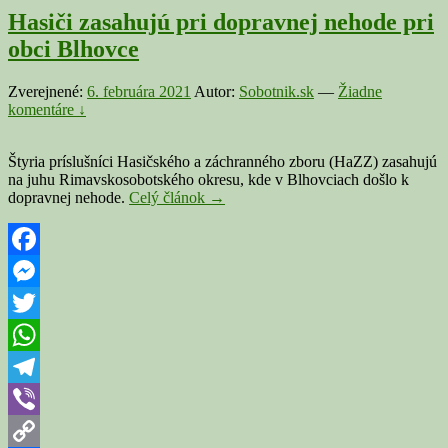
Hasiči zasahujú pri dopravnej nehode pri
obci Blhovce
Zverejnené:
6. februára 2021
Autor:
Sobotnik.sk
—
Žiadne
komentáre ↓
Štyria príslušníci Hasičského a záchranného zboru (HaZZ) zasahujú
na juhu Rimavskosobotského okresu, kde v Blhovciach došlo k
Hasiči
dopravnej nehode.
Celý článok
→
zasahujú
pri
dopravnej
nehode
Facebook
pri
Messenger
obci
Blhovce
Twitter
WhatsApp
Telegram
Viber