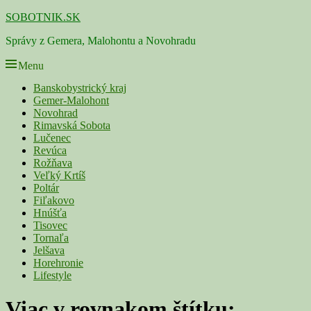
Skip
SOBOTNIK.SK
to
Správy z Gemera, Malohontu a Novohradu
content
Menu
Primárne
Banskobystrický kraj
Gemer-Malohont
menu
Novohrad
Rimavská Sobota
Lučenec
Revúca
Rožňava
Veľký Krtíš
Poltár
Fiľakovo
Hnúšťa
Tisovec
Tornaľa
Jelšava
Horehronie
Lifestyle
Viac v rovnakom štítku: