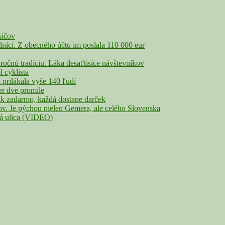
sičov
íci. Z obecného účtu im poslala 110 000 eur
nú tradíciu. Láka desaťtisíce návštevníkov
cyklista
rilákala vyše 140 ľudí
r dve promile
adarmo, každá dostane darček
Je pýchou nielen Gemera, ale celého Slovenska
lá ulica (VIDEO)