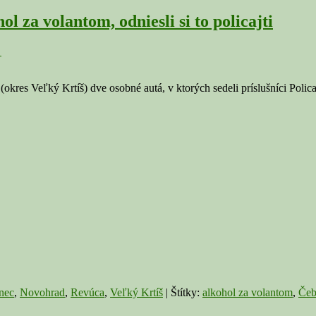
 za volantom, odniesli si to policajti
↓
okres Veľký Krtíš) dve osobné autá, v ktorých sedeli príslušníci Poli
nec
,
Novohrad
,
Revúca
,
Veľký Krtíš
|
Štítky:
alkohol za volantom
,
Čeb