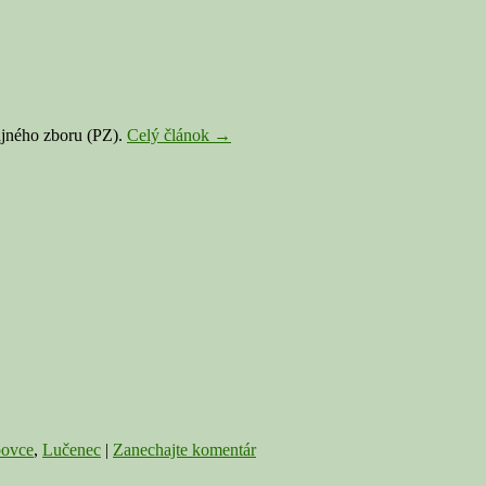
V
cajného zboru (PZ).
Celý článok
→
Lučenci
a
Čebovciach
opäť
vyčíňal
alkohol
za
volantom,
odniesli
si
to
policajti
ovce
,
Lučenec
|
Zanechajte komentár