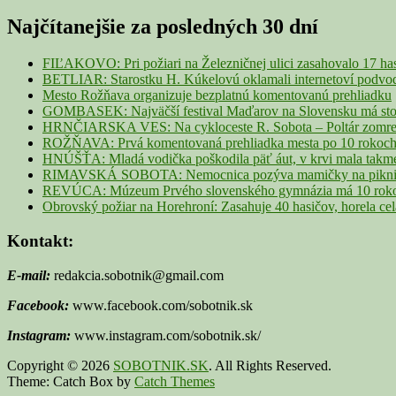
for:
Sidebar
Najčítanejšie za posledných 30 dní
Widget
Area
FIĽAKOVO: Pri požiari na Železničnej ulici zasahovalo 17 ha
BETLIAR: Starostku H. Kúkelovú oklamali internetoví podvodn
Mesto Rožňava organizuje bezplatnú komentovanú prehliadku
GOMBASEK: Najväčší festival Maďarov na Slovensku má storoč
HRNČIARSKA VES: Na cykloceste R. Sobota – Poltár zomrel 
ROŽŇAVA: Prvá komentovaná prehliadka mesta po 10 rokoch p
HNÚŠŤA: Mladá vodička poškodila päť áut, v krvi mala takme
RIMAVSKÁ SOBOTA: Nemocnica pozýva mamičky na piknik z
REVÚCA: Múzeum Prvého slovenského gymnázia má 10 rokov. 
Obrovský požiar na Horehroní: Zasahuje 40 hasičov, horela ce
Kontakt:
E-mail:
redakcia.sobotnik@gmail.com
Facebook:
www.facebook.com/sobotnik.sk
Instagram:
www.instagram.com/sobotnik.sk/
Copyright © 2026
SOBOTNIK.SK
. All Rights Reserved.
Theme: Catch Box by
Catch Themes