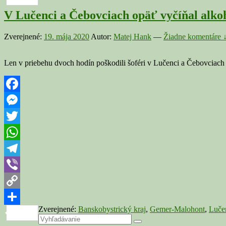
V Lučenci a Čebovciach opäť vyčíňal alkohol
Zverejnené:
19. mája 2020
Autor:
Matej Hank
—
Žiadne komentáre 
Len v priebehu dvoch hodín poškodili šoféri v Lučenci a Čebovciach (
Facebook
Messenger
Twitter
WhatsApp
Telegram
Viber
Copy
Zverejnené:
Banskobystrický kraj
,
Gemer-Malohont
,
Luče
Link
Share
Primary
Search
Search