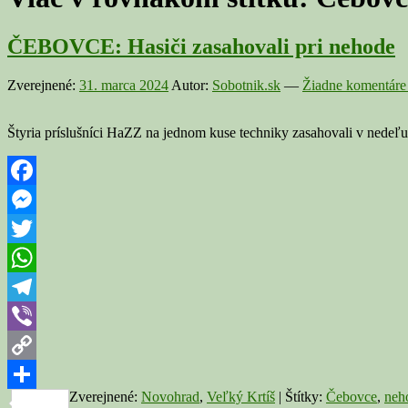
ČEBOVCE: Hasiči zasahovali pri nehode
Zverejnené:
31. marca 2024
Autor:
Sobotnik.sk
—
Žiadne komentáre
Štyria príslušníci HaZZ na jednom kuse techniky zasahovali v nedeľu p
Facebook
Messenger
Twitter
WhatsApp
Telegram
Viber
Copy
Zverejnené:
Novohrad
,
Veľký Krtíš
|
Štítky:
Čebovce
,
neh
Link
Share