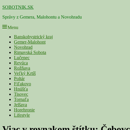
Skip
SOBOTNIK.SK
to
Správy z Gemera, Malohontu a Novohradu
content
Menu
Primárne
Banskobystrický kraj
Gemer-Malohont
menu
Novohrad
Rimavská Sobota
Lučenec
Revúca
Rožňava
Veľký Krtíš
Poltár
Fiľakovo
Hnúšťa
Tisovec
Tornaľa
Jelšava
Horehronie
Lifestyle
Viac v rovnakom štítku:
Čebovc