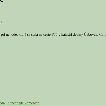
 ↓
ri nehode, ktorá sa stala na ceste I/75 v katastri dediny Čebovce.
Cel
oda
|
Zanechajte komentár