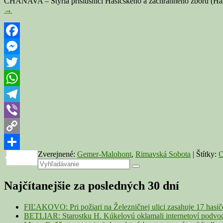
CHANAVA – Štyria príslušníci Hasičského a záchranného zboru (HaZZ) 
→
Facebook
Messenger
Twitter
WhatsApp
Telegram
Viber
Copy
Zverejnené:
Gemer-Malohont
,
Rimavská Sobota
|
Štítky:
C
Link
Share
Primary
Search
Search
for:
Sidebar
Najčítanejšie za posledných 30 dní
Widget
Area
FIĽAKOVO: Pri požiari na Železničnej ulici zasahuje 17 hasi
BETLIAR: Starostku H. Kúkelovú oklamali internetoví podvodn