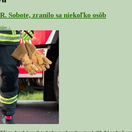
R. Sobote, zranilo sa niekoľko osôb
táre ↓