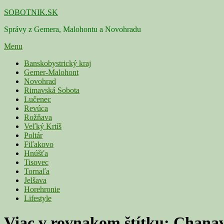
Skip
SOBOTNIK.SK
to
Správy z Gemera, Malohontu a Novohradu
content
Menu
Primárne
Banskobystrický kraj
Gemer-Malohont
menu
Novohrad
Rimavská Sobota
Lučenec
Revúca
Rožňava
Veľký Krtíš
Poltár
Fiľakovo
Hnúšťa
Tisovec
Tornaľa
Jelšava
Horehronie
Lifestyle
Viac v rovnakom štítku:
Chana