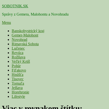
Skip
SOBOTNIK.SK
to
Správy z Gemera, Malohontu a Novohradu
content
Menu
Primárne
Banskobystrický kraj
Gemer-Malohont
menu
Novohrad
Rimavská Sobota
Lučenec
Revúca
Rožňava
Veľký Krtíš
Poltár
Fiľakovo
Hnúšťa
Tisovec
Tornaľa
Jelšava
Horehronie
Lifestyle
Viac v rovnakom štítku: