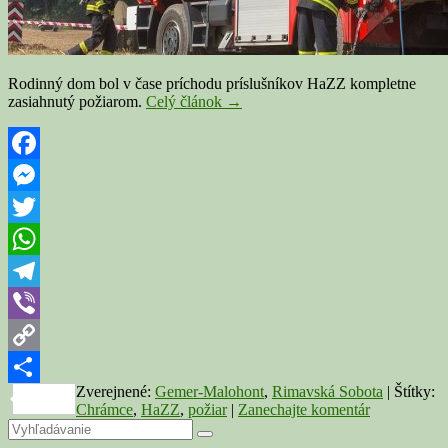
Rodinný dom bol v čase príchodu príslušníkov HaZZ kompletne
CHRÁMEC:
zasiahnutý požiarom.
Celý článok
→
Pri
požiari
sa
zranili
Facebook
dvaja
Messenger
ľudia,
jedno
Twitter
z
nich
WhatsApp
bolo
dieťa
Telegram
Viber
Copy
Zverejnené:
Gemer-Malohont
,
Rimavská Sobota
|
Štítky:
Link
Share
Chrámce
,
HaZZ
,
požiar
|
Zanechajte komentár
Primary
Search
Search
for: