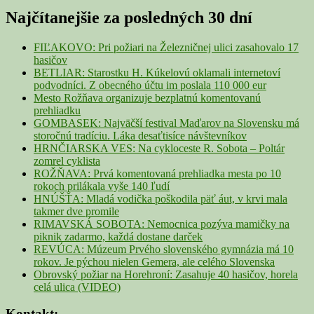
Sidebar
Najčítanejšie za posledných 30 dní
Widget
Area
FIĽAKOVO: Pri požiari na Železničnej ulici zasahovalo 17
hasičov
BETLIAR: Starostku H. Kúkelovú oklamali internetoví
podvodníci. Z obecného účtu im poslala 110 000 eur
Mesto Rožňava organizuje bezplatnú komentovanú
prehliadku
GOMBASEK: Najväčší festival Maďarov na Slovensku má
storočnú tradíciu. Láka desaťtisíce návštevníkov
HRNČIARSKA VES: Na cykloceste R. Sobota – Poltár
zomrel cyklista
ROŽŇAVA: Prvá komentovaná prehliadka mesta po 10
rokoch prilákala vyše 140 ľudí
HNÚŠŤA: Mladá vodička poškodila päť áut, v krvi mala
takmer dve promile
RIMAVSKÁ SOBOTA: Nemocnica pozýva mamičky na
piknik zadarmo, každá dostane darček
REVÚCA: Múzeum Prvého slovenského gymnázia má 10
rokov. Je pýchou nielen Gemera, ale celého Slovenska
Obrovský požiar na Horehroní: Zasahuje 40 hasičov, horela
celá ulica (VIDEO)
Kontakt: