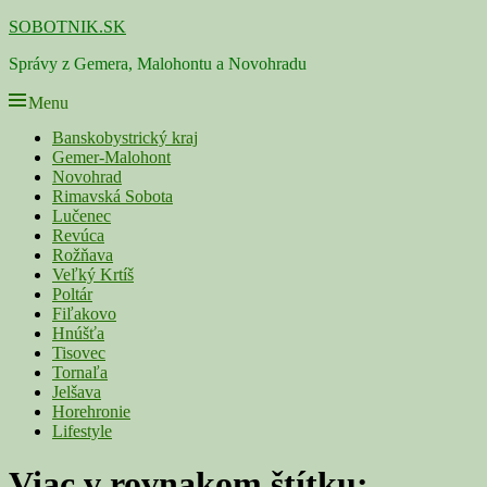
Skip
SOBOTNIK.SK
to
Správy z Gemera, Malohontu a Novohradu
content
Menu
Primárne
Banskobystrický kraj
Gemer-Malohont
menu
Novohrad
Rimavská Sobota
Lučenec
Revúca
Rožňava
Veľký Krtíš
Poltár
Fiľakovo
Hnúšťa
Tisovec
Tornaľa
Jelšava
Horehronie
Lifestyle
Viac v rovnakom štítku: