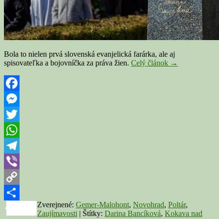
Bola to nielen prvá slovenská evanjelická farárka, ale aj
KOKAVA
spisovateľka a bojovníčka za práva žien.
Celý článok
→
NAD
RIMAVICOU:
Prvá
slovenská
Facebook
farárka
Messenger
Darina
Bancíková
Twitter
má
oddnes
WhatsApp
pamätnú
bustu
Telegram
Viber
Copy
Zverejnené:
Gemer-Malohont
,
Novohrad
,
Poltár
,
Link
Share
Zaujímavosti
|
Štítky:
Darina Bancíková
,
Kokava nad