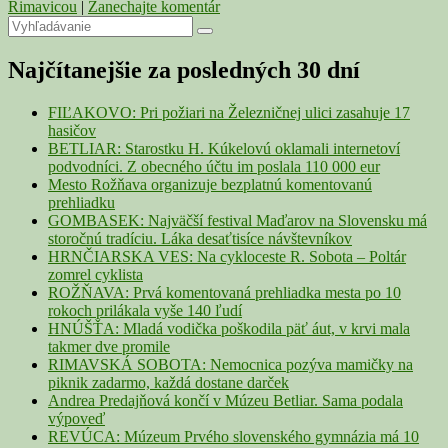
Rimavicou
|
Zanechajte komentár
Primary
Search
Search
for:
Sidebar
Najčítanejšie za posledných 30 dní
Widget
Area
FIĽAKOVO: Pri požiari na Železničnej ulici zasahuje 17
hasičov
BETLIAR: Starostku H. Kúkelovú oklamali internetoví
podvodníci. Z obecného účtu im poslala 110 000 eur
Mesto Rožňava organizuje bezplatnú komentovanú
prehliadku
GOMBASEK: Najväčší festival Maďarov na Slovensku má
storočnú tradíciu. Láka desaťtisíce návštevníkov
HRNČIARSKA VES: Na cykloceste R. Sobota – Poltár
zomrel cyklista
ROŽŇAVA: Prvá komentovaná prehliadka mesta po 10
rokoch prilákala vyše 140 ľudí
HNÚŠŤA: Mladá vodička poškodila päť áut, v krvi mala
takmer dve promile
RIMAVSKÁ SOBOTA: Nemocnica pozýva mamičky na
piknik zadarmo, každá dostane darček
Andrea Predajňová končí v Múzeu Betliar. Sama podala
výpoveď
REVÚCA: Múzeum Prvého slovenského gymnázia má 10