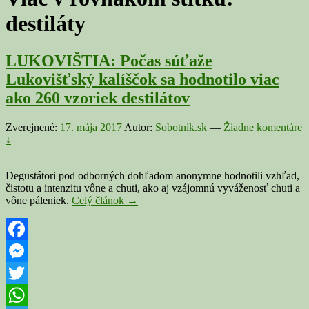
destiláty
LUKOVIŠTIA: Počas súťaže
Lukovišťský kalíščok sa hodnotilo viac
ako 260 vzoriek destilátov
Zverejnené:
17. mája 2017
Autor:
Sobotnik.sk
—
Žiadne komentáre
↓
Degustátori pod odborných dohľadom anonymne hodnotili vzhľad,
čistotu a intenzitu vône a chuti, ako aj vzájomnú vyváženosť chuti a
LUKOVIŠTIA:
vône páleniek.
Celý článok
→
Počas
súťaže
Lukovišťský
kalíščok
Facebook
sa
Messenger
hodnotilo
viac
Twitter
ako