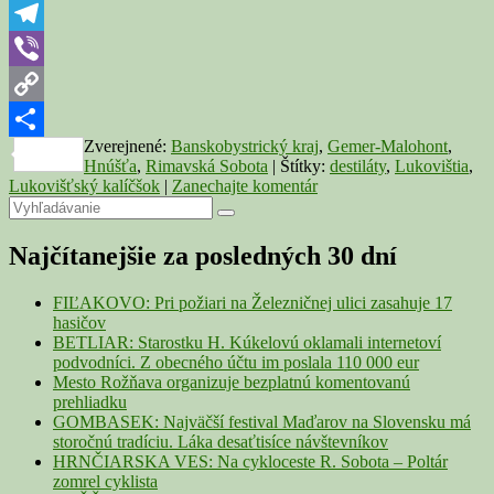
260
WhatsApp
vzoriek
destilátov
Telegram
Viber
Copy
Zverejnené:
Banskobystrický kraj
,
Gemer-Malohont
,
Link
Share
Hnúšťa
,
Rimavská Sobota
|
Štítky:
destiláty
,
Lukovištia
,
Lukovišťský kalíčšok
|
Zanechajte komentár
Primary
Search
Search
for:
Sidebar
Najčítanejšie za posledných 30 dní
Widget
Area
FIĽAKOVO: Pri požiari na Železničnej ulici zasahuje 17
hasičov
BETLIAR: Starostku H. Kúkelovú oklamali internetoví
podvodníci. Z obecného účtu im poslala 110 000 eur
Mesto Rožňava organizuje bezplatnú komentovanú
prehliadku
GOMBASEK: Najväčší festival Maďarov na Slovensku má
storočnú tradíciu. Láka desaťtisíce návštevníkov
HRNČIARSKA VES: Na cykloceste R. Sobota – Poltár
zomrel cyklista