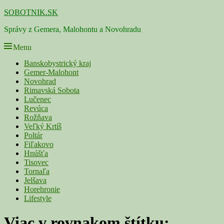
Skip
SOBOTNIK.SK
to
Správy z Gemera, Malohontu a Novohradu
content
Menu
Primárne
Banskobystrický kraj
Gemer-Malohont
menu
Novohrad
Rimavská Sobota
Lučenec
Revúca
Rožňava
Veľký Krtíš
Poltár
Fiľakovo
Hnúšťa
Tisovec
Tornaľa
Jelšava
Horehronie
Lifestyle
Viac v rovnakom štítku: