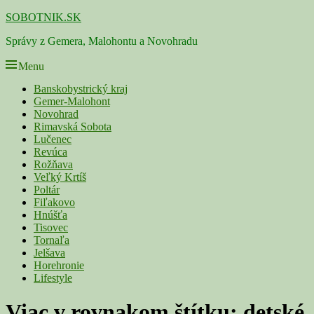
Skip
SOBOTNIK.SK
to
Správy z Gemera, Malohontu a Novohradu
content
Menu
Primárne
Banskobystrický kraj
Gemer-Malohont
menu
Novohrad
Rimavská Sobota
Lučenec
Revúca
Rožňava
Veľký Krtíš
Poltár
Fiľakovo
Hnúšťa
Tisovec
Tornaľa
Jelšava
Horehronie
Lifestyle
Viac v rovnakom štítku:
detské