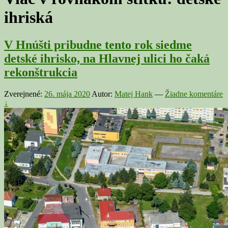
ihriská
V Hnúšti pribudne tento rok siedme
detské ihrisko, na Hlavnej ulici ho čaká
rekonštrukcia
Zverejnené:
26. mája 2020
Autor:
Matej Hank
—
Žiadne komentáre
↓