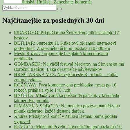
ihriská
,
Hnúšťa
|
Zanechajte komentár
Primary
Search
Search
for:
Sidebar
Najčítanejšie za posledných 30 dní
Widget
Area
FIĽAKOVO: Pri požiari na Železničnej ulici zasahuje 17
hasičov
BETLIAR: Starostku H. Kúkelovú oklamali internetoví
podvodníci. Z obecného účtu im poslala 110 000 eur
Mesto Rožňava organizuje bezplatnú komentovanú
prehliadku
GOMBASEK: Najväčší festival Maďarov na Slovensku má
storočnú tradíciu. Láka desaťtisíce návštevníkov
HRNČIARSKA VES: Na cykloceste R. Sobota – Poltár
zomrel cyklista
ROŽŇAVA: Prvá komentovaná prehliadka mesta po 10
rokoch prilákala vyše 140 ľudí
HNÚŠŤA: Mladá vodička poškodila päť áut, v krvi mala
takmer dve promile
RIMAVSKÁ SOBOTA: Nemocnica pozýva mamičky na
piknik zadarmo, každá dostane darček
Andrea Predajňová končí v Múzeu Betliar. Sama podala
výpoveď
REVÚCA: Múzeum Prvého slovenského gymnázia má 10