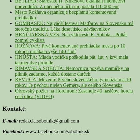
BETLIAR: Starostku H. Kúkelovú oklamali internetoví
podvodníci. Z obecného účtu im poslala 110 000 eur
Mesto Rožňava organizuje bezplatnú komentovanú
prehliadku
GOMBASEK: Najväčší festival Maďarov na Slovensku má
storočnú tradíciu. Láka desaťtisíce návštevníkov
HRNČIARSKA VES: Na cykloceste R. Sobota – Poltár
zomrel cyklista
ROŽŇAVA: Prvá komentovaná prehliadka mesta po 10
rokoch prilákala vyše 140 ľudí
HNÚŠŤA: Mladá vodička poškodila päť áut, v krvi mala
takmer dve promile
RIMAVSKÁ SOBOTA: Nemocnica pozýva mamičky na
piknik zadarmo, každá dostane darček
REVÚCA: Múzeum Prvého slovenského gymnázia má 10
rokov. Je pýchou nielen Gemera, ale celého Slovenska
Obrovský požiar na Horehroní: Zasahuje 40 hasičov, horela
celá ulica (VIDEO)
Kontakt:
E-mail:
redakcia.sobotnik@gmail.com
Facebook:
www.facebook.com/sobotnik.sk