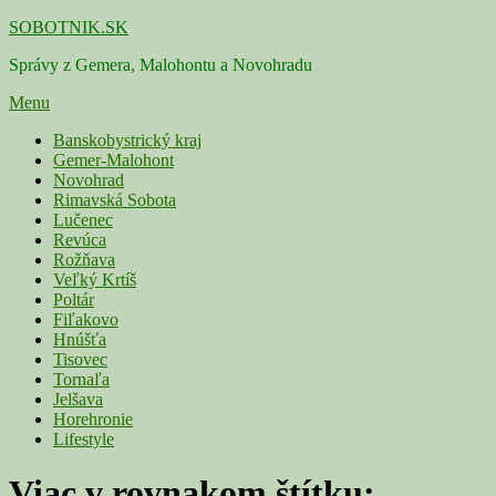
Skip
SOBOTNIK.SK
to
Správy z Gemera, Malohontu a Novohradu
content
Menu
Primárne
Banskobystrický kraj
Gemer-Malohont
menu
Novohrad
Rimavská Sobota
Lučenec
Revúca
Rožňava
Veľký Krtíš
Poltár
Fiľakovo
Hnúšťa
Tisovec
Tornaľa
Jelšava
Horehronie
Lifestyle
Viac v rovnakom štítku: