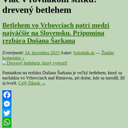
drevený betlehem
Betlehem vo Vrbovciach patrí medzi
najväčšie na Slovensku. Pripomína
rezbára Dušana Šarkana
Zverejnené:
24. decembra 2025
Autor:
Sobotnik.sk
—
Žiadne
komentáre ↓
Pamiatkou na rezbára Dušana Šarkana je veľký betlehem, ktorý sa
nachádza vo Vrbovciach nad Rimavou, pri dome, kde sa narodil, žil
Betlehem
aj tvoril.
Celý článok
→
vo
Vrbovciach
patrí
medzi
Facebook
najväčšie
Messenger
na
Slovensku.
Twitter
Pripomína