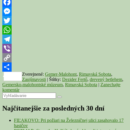
Múzeum
vystavuje
drevený
Facebook
betlehem
Messenger
rezbára
Dezidera
Twitter
Fertőa
WhatsApp
Telegram
Viber
Copy
Zverejnené:
Gemer-Malohont
,
Rimavská Sobota
,
Link
Share
Zaujímavosti
|
Štítky:
Dezider Fertő
,
drevený betlehem
,
Gemersko-malohontské múzeum
,
Rimavská Sobota
|
Zanechajte
komentár
Primary
Search
Search
for:
Sidebar
Najčítanejšie za posledných 30 dní
Widget
Area
FIĽAKOVO: Pri požiari na Železničnej ulici zasahovalo 17
hasičov