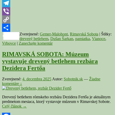
rezbára
WhatsApp
Dušana
Šarkana
Telegram
Viber
Copy
Zverejnené:
Gemer-Malohont
,
Rimavská Sobota
|
Štítky:
Link
Share
drevený betlehem
,
Dušan Šarkan
,
pamiatka
,
Vianoce
,
Vrbovce
|
Zanechajte komentár
RIMAVSKÁ SOBOTA: Múzeum
vystavuje drevený betlehem rezbára
Dezidera Fertőa
Zverejnené:
4. decembra 2025
Autor:
Sobotnik.sk
—
Žiadne
komentáre ↓
Drevený betlehem rómskeho rezbára Dezidera Fertőa je aktuálnym
predmetom mesiaca, ktorý vystavuje múzeum v Rimavskej Sobote.
RIMAVSKÁ
Celý článok
→
SOBOTA: