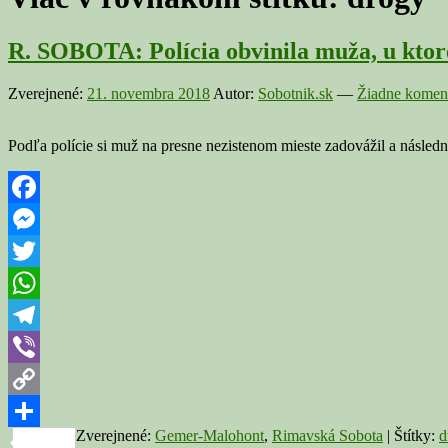
R. SOBOTA: Polícia obvinila muža, u ktoré
Zverejnené:
21. novembra 2018
Autor:
Sobotnik.sk
—
Žiadne koment
Podľa polície si muž na presne nezistenom mieste zadovážil a násle
Facebook
Messenger
Twitter
WhatsApp
Telegram
Viber
Copy
Zverejnené:
Gemer-Malohont
,
Rimavská Sobota
|
Štítky:
d
Link
Share