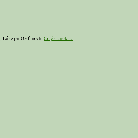
RIMAVSKÁ
nej Lúke pri Ožďanoch.
Celý článok
→
SOBOTA:
Polícia
pri
štvrtkovom
zásahu
zadržala
dvoch
mužov