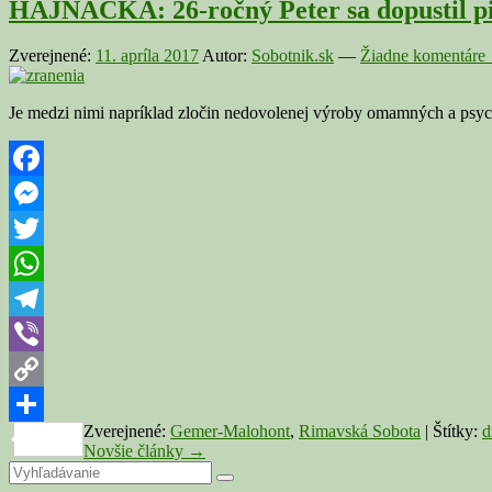
HAJNÁČKA: 26-ročný Peter sa dopustil pia
Zverejnené:
11. apríla 2017
Autor:
Sobotnik.sk
—
Žiadne komentáre 
Je medzi nimi napríklad zločin nedovolenej výroby omamných a psyc
Facebook
Messenger
Twitter
WhatsApp
Telegram
Viber
Copy
Zverejnené:
Gemer-Malohont
,
Rimavská Sobota
|
Štítky:
d
Link
Share
Navigácia
Novšie články
→
Primary
Search
v
Search
for: