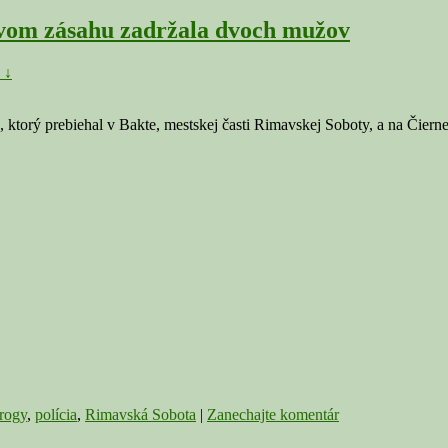
om zásahu zadržala dvoch mužov
 ↓
 ktorý prebiehal v Bakte, mestskej časti Rimavskej Soboty, a na Čier
rogy
,
polícia
,
Rimavská Sobota
|
Zanechajte komentár