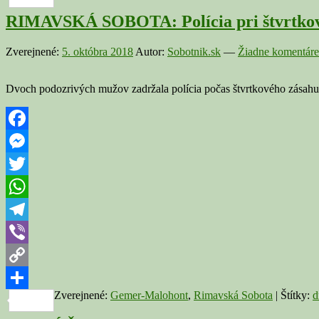
RIMAVSKÁ SOBOTA: Polícia pri štvrtkov
Zverejnené:
5. októbra 2018
Autor:
Sobotnik.sk
—
Žiadne komentáre
Dvoch podozrivých mužov zadržala polícia počas štvrtkového zásahu,
Facebook
Messenger
Twitter
WhatsApp
Telegram
Viber
Copy
Zverejnené:
Gemer-Malohont
,
Rimavská Sobota
|
Štítky:
d
Link
Share