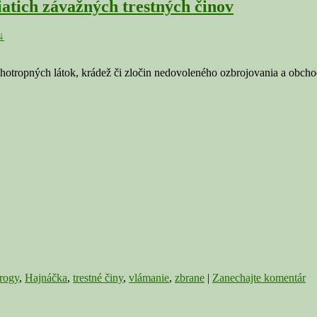
tich závažných trestných činov
↓
hotropných látok, krádež či zločin nedovoleného ozbrojovania a obch
rogy
,
Hajnáčka
,
trestné činy
,
vlámanie
,
zbrane
|
Zanechajte komentár