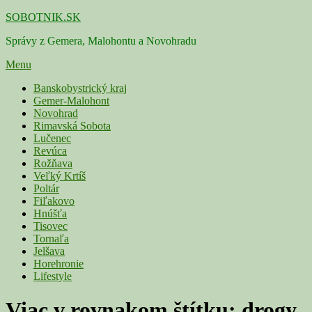
Skip
SOBOTNIK.SK
to
Správy z Gemera, Malohontu a Novohradu
content
Menu
Primárne
Banskobystrický kraj
Gemer-Malohont
menu
Novohrad
Rimavská Sobota
Lučenec
Revúca
Rožňava
Veľký Krtíš
Poltár
Fiľakovo
Hnúšťa
Tisovec
Tornaľa
Jelšava
Horehronie
Lifestyle
Viac v rovnakom štítku:
drogy