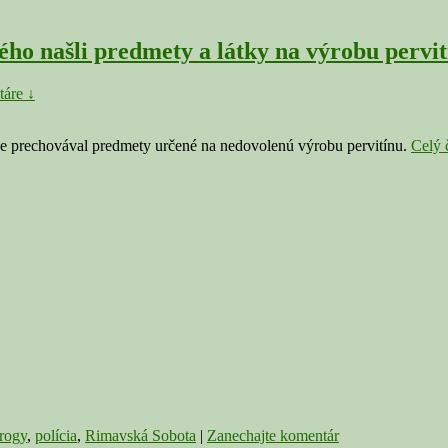
ho našli predmety a látky na výrobu pervit
áre ↓
dne prechovával predmety určené na nedovolenú výrobu pervitínu.
Celý 
rogy
,
polícia
,
Rimavská Sobota
|
Zanechajte komentár