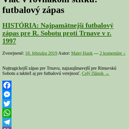
futbalový zápas
HISTÓRIA: Najpamätnejší futbalový
zápas pre R. Sobotu proti Trnave v r.
1997
Zverejnené:
18. februára 2019
Autor:
Matej Hank
—
2 komentáre ↓
Najtragickejší zápas pre Trnavu, najzaujímavejší pre Rimavskú
HISTÓRIA:
Sobotu a taktiež aj pre futbalovú verejnosť.
Celý článok
→
Najpamätnejš
futbalový
zápas
pre
Facebook
R.
Messenger
Sobotu
proti
Twitter
Trnave
v
WhatsApp
r.