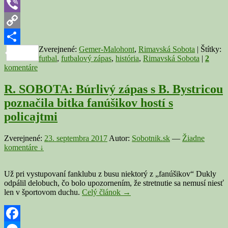
1997
Telegram
Viber
Copy
Zverejnené:
Gemer-Malohont
,
Rimavská Sobota
|
Štítky:
Link
Share
futbal
,
futbalový zápas
,
história
,
Rimavská Sobota
|
2
komentáre
R. SOBOTA: Búrlivý zápas s B. Bystricou
poznačila bitka fanúšikov hostí s
policajtmi
Zverejnené:
23. septembra 2017
Autor:
Sobotnik.sk
—
Žiadne
komentáre ↓
Už pri vystupovaní fanklubu z busu niektorý z „fanúšikov“ Dukly
odpálil delobuch, čo bolo upozornením, že stretnutie sa nemusí niesť
R.
len v športovom duchu.
Celý článok
→
SOBOTA:
Búrlivý
zápas