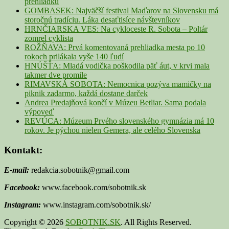
prehliadku
GOMBASEK: Najväčší festival Maďarov na Slovensku má
storočnú tradíciu. Láka desaťtisíce návštevníkov
HRNČIARSKA VES: Na cykloceste R. Sobota – Poltár
zomrel cyklista
ROŽŇAVA: Prvá komentovaná prehliadka mesta po 10
rokoch prilákala vyše 140 ľudí
HNÚŠŤA: Mladá vodička poškodila päť áut, v krvi mala
takmer dve promile
RIMAVSKÁ SOBOTA: Nemocnica pozýva mamičky na
piknik zadarmo, každá dostane darček
Andrea Predajňová končí v Múzeu Betliar. Sama podala
výpoveď
REVÚCA: Múzeum Prvého slovenského gymnázia má 10
rokov. Je pýchou nielen Gemera, ale celého Slovenska
Kontakt:
E-mail:
redakcia.sobotnik@gmail.com
Facebook:
www.facebook.com/sobotnik.sk
Instagram:
www.instagram.com/sobotnik.sk/
Copyright © 2026
SOBOTNIK.SK
. All Rights Reserved.