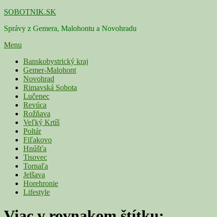
Skip
SOBOTNIK.SK
to
Správy z Gemera, Malohontu a Novohradu
content
Menu
Primárne
Banskobystrický kraj
Gemer-Malohont
menu
Novohrad
Rimavská Sobota
Lučenec
Revúca
Rožňava
Veľký Krtíš
Poltár
Fiľakovo
Hnúšťa
Tisovec
Tornaľa
Jelšava
Horehronie
Lifestyle
Viac v rovnakom štítku: