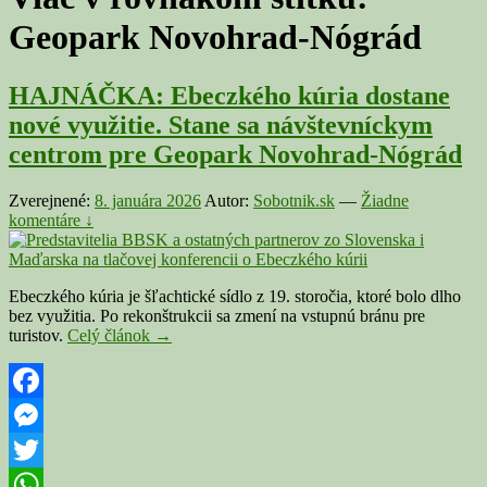
Geopark Novohrad-Nógrád
HAJNÁČKA: Ebeczkého kúria dostane
nové využitie. Stane sa návštevníckym
centrom pre Geopark Novohrad-Nógrád
Zverejnené:
8. januára 2026
Autor:
Sobotnik.sk
—
Žiadne
komentáre ↓
Ebeczkého kúria je šľachtické sídlo z 19. storočia, ktoré bolo dlho
bez využitia. Po rekonštrukcii sa zmení na vstupnú bránu pre
HAJNÁČKA:
turistov.
Celý článok
→
Ebeczkého
kúria
dostane
nové
Facebook
využitie.
Messenger
Stane
sa
Twitter