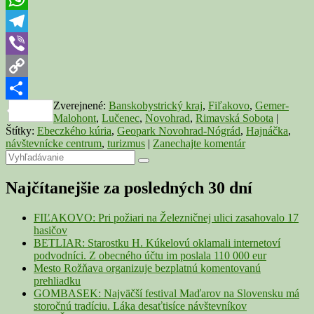
návštevníckym
centrom
WhatsApp
pre
Geopark
Telegram
Novohrad-
Viber
Nógrád
Copy
Zverejnené:
Banskobystrický kraj
,
Fiľakovo
,
Gemer-
Link
Share
Malohont
,
Lučenec
,
Novohrad
,
Rimavská Sobota
|
Štítky:
Ebeczkého kúria
,
Geopark Novohrad-Nógrád
,
Hajnáčka
,
návštevnícke centrum
,
turizmus
|
Zanechajte komentár
Primary
Search
Search
for:
Sidebar
Najčítanejšie za posledných 30 dní
Widget
Area
FIĽAKOVO: Pri požiari na Železničnej ulici zasahovalo 17
hasičov
BETLIAR: Starostku H. Kúkelovú oklamali internetoví
podvodníci. Z obecného účtu im poslala 110 000 eur
Mesto Rožňava organizuje bezplatnú komentovanú
prehliadku
GOMBASEK: Najväčší festival Maďarov na Slovensku má
storočnú tradíciu. Láka desaťtisíce návštevníkov