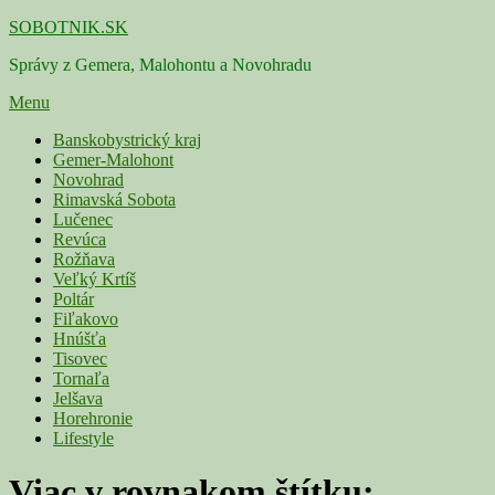
Skip
SOBOTNIK.SK
to
Správy z Gemera, Malohontu a Novohradu
content
Menu
Primárne
Banskobystrický kraj
Gemer-Malohont
menu
Novohrad
Rimavská Sobota
Lučenec
Revúca
Rožňava
Veľký Krtíš
Poltár
Fiľakovo
Hnúšťa
Tisovec
Tornaľa
Jelšava
Horehronie
Lifestyle
Viac v rovnakom štítku: