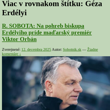
Viac v rovnakom štítku:
Géza
Erdélyi
R. SOBOTA: Na pohreb biskupa
Erdélyiho príde maďarský premiér
Viktor Orbán
Zverejnené:
12. decembra 2025
Autor:
Sobotnik.sk
—
Žiadne
komentáre ↓