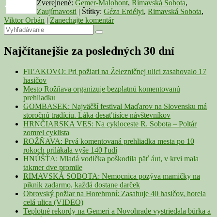
Zverejnené:
Gemer-Malohont
,
Rimavská Sobota
,
Link
Share
Zaujímavosti
|
Štítky:
Géza Erdélyi
,
Rimavská Sobota
,
Viktor Orbán
|
Zanechajte komentár
Primary
Search
Search
for:
Sidebar
Najčítanejšie za posledných 30 dní
Widget
Area
FIĽAKOVO: Pri požiari na Železničnej ulici zasahovalo 17
hasičov
Mesto Rožňava organizuje bezplatnú komentovanú
prehliadku
GOMBASEK: Najväčší festival Maďarov na Slovensku má
storočnú tradíciu. Láka desaťtisíce návštevníkov
HRNČIARSKA VES: Na cykloceste R. Sobota – Poltár
zomrel cyklista
ROŽŇAVA: Prvá komentovaná prehliadka mesta po 10
rokoch prilákala vyše 140 ľudí
HNÚŠŤA: Mladá vodička poškodila päť áut, v krvi mala
takmer dve promile
RIMAVSKÁ SOBOTA: Nemocnica pozýva mamičky na
piknik zadarmo, každá dostane darček
Obrovský požiar na Horehroní: Zasahuje 40 hasičov, horela
celá ulica (VIDEO)
Teplotné rekordy na Gemeri a Novohrade vystriedala búrka a