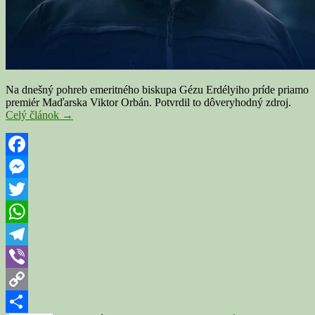
Na dnešný pohreb emeritného biskupa Gézu Erdélyiho príde priamo
premiér Maďarska Viktor Orbán. Potvrdil to dôveryhodný zdroj.
R.
Celý článok
→
SOBOTA:
Na
pohreb
biskupa
Facebook
Erdélyiho
Messenger
príde
maďarský
Twitter
premiér
Viktor
WhatsApp
Orbán
Telegram
Viber
Copy