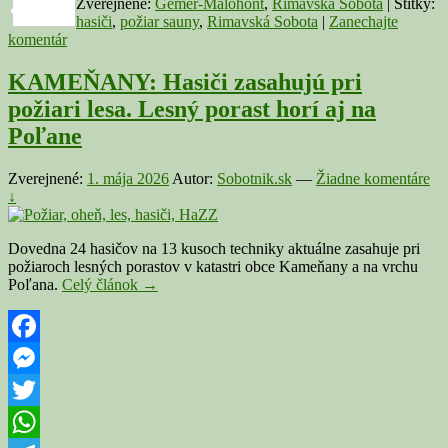
Zverejnené:
Gemer-Malohont
,
Rimavská Sobota
|
Štítky:
Link
Share
hasiči
,
požiar sauny
,
Rimavská Sobota
|
Zanechajte
komentár
KAMEŇANY: Hasiči zasahujú pri
požiari lesa. Lesný porast horí aj na
Poľane
Zverejnené:
1. mája 2026
Autor:
Sobotnik.sk
—
Žiadne komentáre
↓
Dovedna 24 hasičov na 13 kusoch techniky aktuálne zasahuje pri
požiaroch lesných porastov v katastri obce Kameňany a na vrchu
KAMEŇANY:
Poľana.
Celý článok
→
Hasiči
zasahujú
pri
požiari
Facebook
lesa.
Messenger
Lesný
porast
Twitter
horí
aj