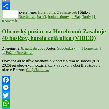
Copy
Zverejnené:
Horehronie
,
Zaujímavosti
|
Štítky:
Link
Share
Braväcovo
,
hasiči
,
horiace domy
,
požiar
,
škody
|
1
Komentár
Obrovský požiar na Horehroní: Zasahuje
40 hasičov, horela celá ulica (VIDEO)
Zverejnené:
8. augusta 2026
Autor:
Sobotnik.sk
—
1 komentár ↓
Dovedna 40 hasičov zasahovalo v noci z piatka na sobotu (8. 8.
2026) pri obrovskom požiari, ktorý vypukol v obci Braväcovo v
Obrovský
okrese Brezno.
Celý článok
→
požiar
na
Horehroní:
Zasahuje
Facebook
40
Messenger
hasičov,
horela
Twitter
celá
ulica