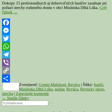
Dokopy 15 profesionálnych aj dobrovoľných hasičov zasahuje pri
požiari strechy rodinného domu v obci Muránska Dlhá Lúka.
Celý
MURÁNSKA
článok
→
D.
LÚKA:
Hasiči
boli
Facebook
vyslaní
Messenger
k
požiaru
Twitter
strechy
rodinného
WhatsApp
domu
Telegram
Viber
Copy
Zverejnené:
Gemer-Malohont
,
Revúca
|
Štítky:
hasiči
,
Link
Share
Muránska Dlhá Lúka
,
požiar
,
Revúca
,
Revúcky okres
,
strecha
|
Zanechajte komentár
Navigácia
←
Staršie články
Primary
Search
v
Search
for:
príspevku
Sidebar