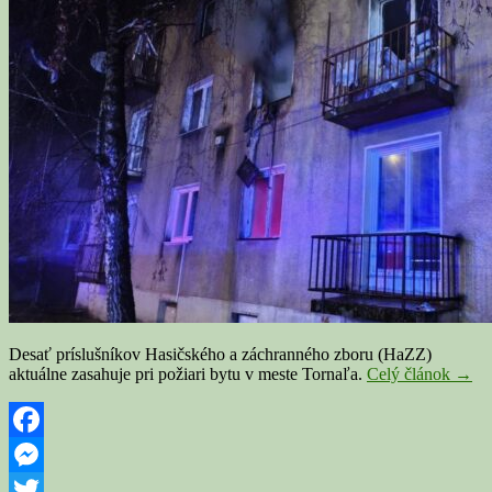
Desať príslušníkov Hasičského a záchranného zboru (HaZZ)
TOR
aktuálne zasahuje pri požiari bytu v meste Tornaľa.
Celý článok
→
Po
výbu
plyn
a
Facebook
požia
Messenger
bytu