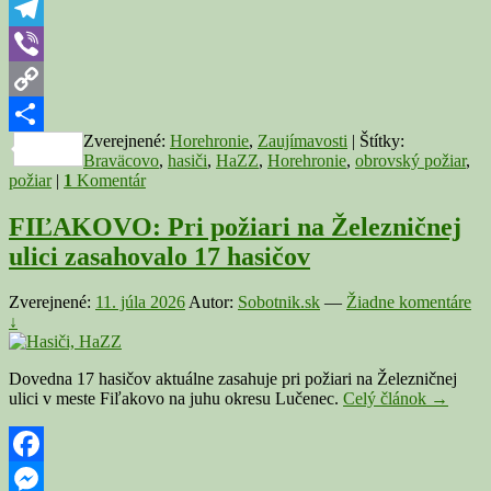
WhatsApp
(VIDEO)
Telegram
Viber
Copy
Zverejnené:
Horehronie
,
Zaujímavosti
|
Štítky:
Link
Share
Braväcovo
,
hasiči
,
HaZZ
,
Horehronie
,
obrovský požiar
,
požiar
|
1
Komentár
FIĽAKOVO: Pri požiari na Železničnej
ulici zasahovalo 17 hasičov
Zverejnené:
11. júla 2026
Autor:
Sobotnik.sk
—
Žiadne komentáre
↓
Dovedna 17 hasičov aktuálne zasahuje pri požiari na Železničnej
FIĽAK
ulici v meste Fiľakovo na juhu okresu Lučenec.
Celý článok
→
Pri
požiari
na
Železnič
Facebook