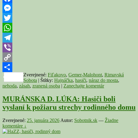
do
mosta,
Facebook
jedna
Messenger
osoba
bola
Twitter
zranená
WhatsApp
Telegram
Viber
Copy
Zverejnené:
Fiľakovo
,
Gemer-Malohont
,
Rimavská
Link
Share
Sobota
|
Štítky:
Hajnáčka
,
hasiči
,
náraz do mosta
,
nehoda
,
zásah
,
zranená osoba
|
Zanechajte komentár
MURÁNSKA D. LÚKA: Hasiči boli
vyslaní k požiaru strechy rodinného domu
Zverejnené:
25. januára 2026
Autor:
Sobotnik.sk
—
Žiadne
komentáre ↓