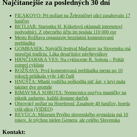
Najčítanejšie za posledných 30 dní
Widget
Area
FIĽAKOVO: Pri požiari na Železničnej ulici zasahovalo 17
hasičov
BETLIAR: Starostku H. Kúkelovú oklamali internetoví
podvodníci. Z obecného účtu im poslala 110 000 eur
Mesto Rožňava organizuje bezplatnú komentovanú
prehliadku
GOMBASEK: Najväčší festival Maďarov na Slovensku má
storočnú tradíciu. Láka desaťtisíce návštevníkov
HRNČIARSKA VES: Na cykloceste R. Sobota – Poltár
zomrel cyklista
ROŽŇAVA: Prvá komentovaná prehliadka mesta po 10
rokoch prilákala vyše 140 ľudí
HNÚŠŤA: Mladá vodička poškodila päť áut, v krvi mala
takmer dve promile
RIMAVSKÁ SOBOTA: Nemocnica pozýva mamičky na
piknik zadarmo, každá dostane darček
Obrovský požiar na Horehroní: Zasahuje 40 hasičov, horela
celá ulica (VIDEO)
REVÚCA: Múzeum Prvého slovenského gymnázia má 10
rokov. Je pýchou nielen Gemera, ale celého Slovenska
Kontakt: