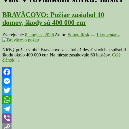
BRAVÄCOVO: Požiar zasiahol 10
domov, škody sú 400 000 eur
Zverejnené:
8. augusta 2026
Autor:
Sobotnik.sk
—
1 komentár ↓
Ničivý požiar v obci Braväcovo zasiahol až desať stavieb a spôsobil
škodu okolo 400 000 eur. Na mieste zasahovalo 60 hasičov.
Celý
BRAVÄCOVO:
článok
→
Požiar
zasiahol
10
domov,
Facebook
škody
Messenger
sú
400
Twitter
000
eur
WhatsApp
Telegram
Viber