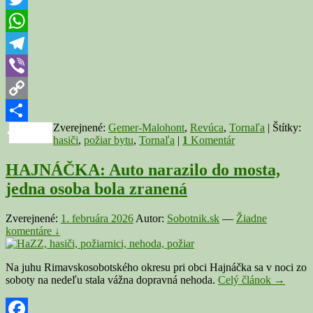
zasah
Twitter
10
hasič
WhatsApp
4
osob
Telegram
boli
Viber
zrane
Copy
Zverejnené:
Gemer-Malohont
,
Revúca
,
Tornaľa
|
Štítky:
Link
Share
hasiči
,
požiar bytu
,
Tornaľa
|
1
Komentár
HAJNÁČKA: Auto narazilo do mosta,
jedna osoba bola zranená
Zverejnené:
1. februára 2026
Autor:
Sobotnik.sk
—
Žiadne
komentáre ↓
Na juhu Rimavskosobotského okresu pri obci Hajnáčka sa v noci zo
HAJNÁ
soboty na nedeľu stala vážna dopravná nehoda.
Celý článok
→
Auto
narazilo