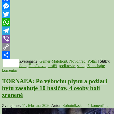
v
noci
Facebook
a
Messenger
ráno
zasahujú
Twitter
pri
požiari
WhatsApp
domu
Telegram
Viber
Copy
Zverejnené:
Gemer-Malohont
,
Novohrad
,
Poltár
|
Štítky:
Link
Share
dom
,
Ďubákovo
,
hasiči
,
podkrovie
,
seno
|
Zanechajte
komentár
TORNAĽA: Po výbuchu plynu a požiari
bytu zasahuje 10 hasičov, 4 osoby boli
zranené
Zverejnené:
11. februára 2026
Autor:
Sobotnik.sk
—
1 komentár ↓