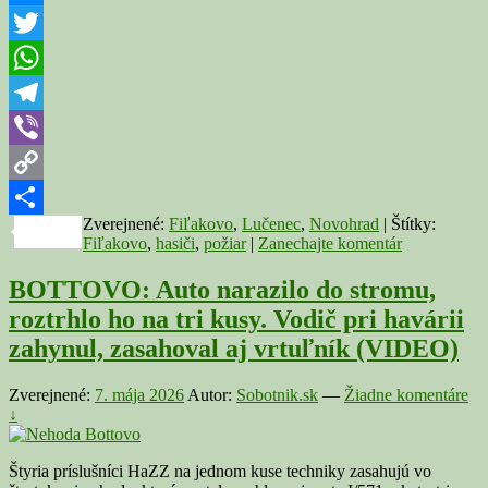
ulici
Messenger
zasahova
17
Twitter
hasičov
WhatsApp
Telegram
Viber
Copy
Zverejnené:
Fiľakovo
,
Lučenec
,
Novohrad
|
Štítky:
Link
Share
Fiľakovo
,
hasiči
,
požiar
|
Zanechajte komentár
BOTTOVO: Auto narazilo do stromu,
roztrhlo ho na tri kusy. Vodič pri havárii
zahynul, zasahoval aj vrtuľník (VIDEO)
Zverejnené:
7. mája 2026
Autor:
Sobotnik.sk
—
Žiadne komentáre
↓
Štyria príslušníci HaZZ na jednom kuse techniky zasahujú vo