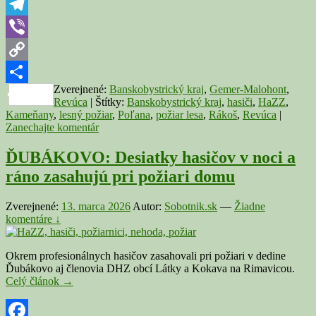
WhatsApp
na
Poľane
Telegram
Viber
Copy
Zverejnené:
Banskobystrický kraj
,
Gemer-Malohont
,
Link
Share
Revúca
|
Štítky:
Banskobystrický kraj
,
hasiči
,
HaZZ
,
Kameňany
,
lesný požiar
,
Poľana
,
požiar lesa
,
Rákoš
,
Revúca
|
Zanechajte komentár
ĎUBÁKOVO: Desiatky hasičov v noci a
ráno zasahujú pri požiari domu
Zverejnené:
13. marca 2026
Autor:
Sobotnik.sk
—
Žiadne
komentáre ↓
Okrem profesionálnych hasičov zasahovali pri požiari v dedine
Ďubákovo aj členovia DHZ obcí Látky a Kokava na Rimavicou.
ĎUBÁKOVO:
Celý článok
→
Desiatky
hasičov