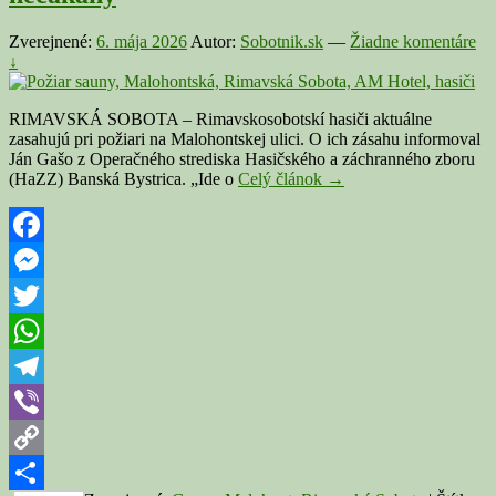
Zverejnené:
6. mája 2026
Autor:
Sobotnik.sk
—
Žiadne komentáre
↓
RIMAVSKÁ SOBOTA – Rimavskosobotskí hasiči aktuálne
zasahujú pri požiari na Malohontskej ulici. O ich zásahu informoval
Ján Gašo z Operačného strediska Hasičského a záchranného zboru
RIMAVSKÁ
(HaZZ) Banská Bystrica. „Ide o
Celý článok
→
SOBOTA:
Hasiči
zasahovali
pri
Facebook
požiari
Messenger
sauny.
Dôvod
Twitter
bol
skutočne
WhatsApp
nečakaný
Telegram
Viber
Copy