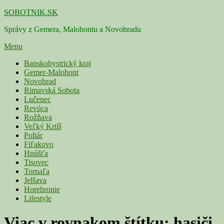
Skip
SOBOTNIK.SK
to
Správy z Gemera, Malohontu a Novohradu
content
Menu
Primárne
Banskobystrický kraj
Gemer-Malohont
menu
Novohrad
Rimavská Sobota
Lučenec
Revúca
Rožňava
Veľký Krtíš
Poltár
Fiľakovo
Hnúšťa
Tisovec
Tornaľa
Jelšava
Horehronie
Lifestyle
Viac v rovnakom štítku:
hasiči