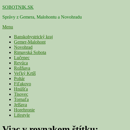
Skip
SOBOTNIK.SK
to
Správy z Gemera, Malohontu a Novohradu
content
Menu
Primárne
Banskobystrický kraj
Gemer-Malohont
menu
Novohrad
Rimavská Sobota
Lučenec
Revúca
Rožňava
Veľký Krtíš
Poltár
Fiľakovo
Hnúšťa
Tisovec
Tornaľa
Jelšava
Horehronie
Lifestyle
Viac v rovnakom štítku: