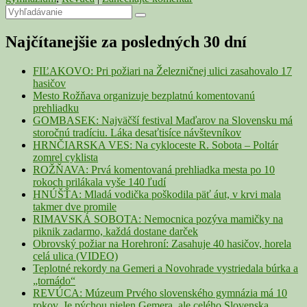
Primary
Search
Search
for:
Sidebar
Najčítanejšie za posledných 30 dní
Widget
Area
FIĽAKOVO: Pri požiari na Železničnej ulici zasahovalo 17
hasičov
Mesto Rožňava organizuje bezplatnú komentovanú
prehliadku
GOMBASEK: Najväčší festival Maďarov na Slovensku má
storočnú tradíciu. Láka desaťtisíce návštevníkov
HRNČIARSKA VES: Na cykloceste R. Sobota – Poltár
zomrel cyklista
ROŽŇAVA: Prvá komentovaná prehliadka mesta po 10
rokoch prilákala vyše 140 ľudí
HNÚŠŤA: Mladá vodička poškodila päť áut, v krvi mala
takmer dve promile
RIMAVSKÁ SOBOTA: Nemocnica pozýva mamičky na
piknik zadarmo, každá dostane darček
Obrovský požiar na Horehroní: Zasahuje 40 hasičov, horela
celá ulica (VIDEO)
Teplotné rekordy na Gemeri a Novohrade vystriedala búrka a
„tornádo“
REVÚCA: Múzeum Prvého slovenského gymnázia má 10
rokov. Je pýchou nielen Gemera, ale celého Slovenska