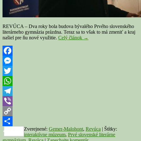
REVÚCA – Dva roky bola budova bývalého Prvého slovenského
literárneho gymnázia prázdna. Teraz sa to však to má zmeniť a kraj
REVÚCA:
našiel pre ňu nové využitie.
Celý článok
→
Budova
prvého
slovenského
literárneho
Facebook
gymnázia
Messenger
mení
svoj
Twitter
účel
WhatsApp
Telegram
Viber
Copy
Zverejnené:
Gemer-Malohont
,
Revúca
|
Štítky:
Link
Share
interaktívne múzeum
,
Prvé slovenské literárne
gymnázium
,
Revúca
|
Zanechajte komentár