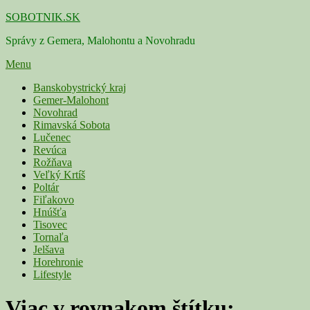
Skip
SOBOTNIK.SK
to
Správy z Gemera, Malohontu a Novohradu
content
Menu
Primárne
Banskobystrický kraj
Gemer-Malohont
menu
Novohrad
Rimavská Sobota
Lučenec
Revúca
Rožňava
Veľký Krtíš
Poltár
Fiľakovo
Hnúšťa
Tisovec
Tornaľa
Jelšava
Horehronie
Lifestyle
Viac v rovnakom štítku: