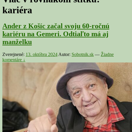
kariéra
Ander z Košíc začal svoju 60-ročnú
kariéru na Gemeri. Odtiaľto má aj
manželku
Zverejnené:
13. októbra 2024
Autor:
Sobotnik.sk
—
Žiadne
komentáre ↓