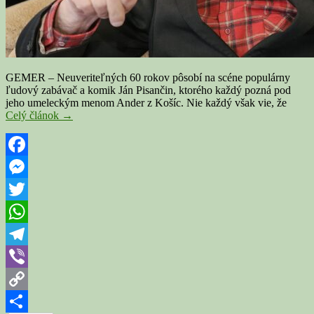
GEMER – Neuveriteľných 60 rokov pôsobí na scéne populárny
ľudový zabávač a komik Ján Pisančin, ktorého každý pozná pod
jeho umeleckým menom Ander z Košíc. Nie každý však vie, že
Ander
Celý článok
→
z
Košíc
začal
svoju
Facebook
60-
Messenger
ročnú
kariéru
Twitter
na
Gemeri.
WhatsApp
Odtiaľto
má
Telegram
aj
Viber
manželku
Copy