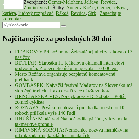
Zverejnené:
Gemer-Malohont
,
Jelšava
,
Revúca
,
Link
Share
Zaujímavosti
|
Štítky:
Ander z Košíc
,
Gemer
,
Jelšava
,
kariéra
,
ľudový rozprávač
,
Rákoš
,
Revúca
,
Sirk
|
Zanechajte
komentár
Primary
Search
Search
for:
Sidebar
Najčítanejšie za posledných 30 dní
Widget
Area
FIĽAKOVO: Pri požiari na Železničnej ulici zasahovalo 17
hasičov
BETLIAR: Starostku H. Kúkelovú oklamali internetoví
podvodníci. Z obecného účtu im poslala 110 000 eur
Mesto Rožňava organizuje bezplatnú komentovanú
prehliadku
GOMBASEK: Najväčší festival Maďarov na Slovensku má
storočnú tradíciu. Láka desaťtisíce návštevníkov
HRNČIARSKA VES: Na cykloceste R. Sobota – Poltár
zomrel cyklista
ROŽŇAVA: Prvá komentovaná prehliadka mesta po 10
rokoch prilákala vyše 140 ľudí
HNÚŠŤA: Mladá vodička poškodila päť áut, v krvi mala
takmer dve promile
RIMAVSKÁ SOBOTA: Nemocnica pozýva mamičky na
piknik zadarmo, každá dostane darček