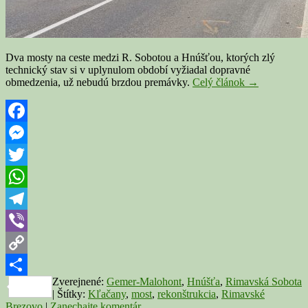
Dva mosty na ceste medzi R. Sobotou a Hnúšťou, ktorých zlý
technický stav si v uplynulom období vyžiadal dopravné
Jeden
obmedzenia, už nebudú brzdou premávky.
Celý článok
→
most
medzi
R.
Sobotou
Facebook
a
Messenger
Hnúšťou
je
Twitter
už
opravený,
WhatsApp
druhý
pred
Telegram
dokončením
Viber
Copy
Zverejnené:
Gemer-Malohont
,
Hnúšťa
,
Rimavská Sobota
Link
Share
|
Štítky:
Kľačany
,
most
,
rekonštrukcia
,
Rimavské
Brezovo
|
Zanechajte komentár