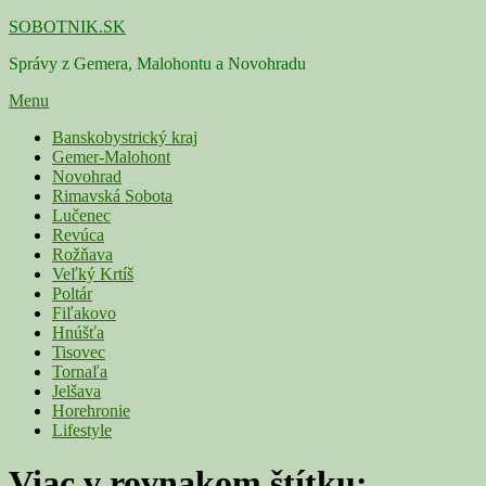
Skip
SOBOTNIK.SK
to
Správy z Gemera, Malohontu a Novohradu
content
Menu
Primárne
Banskobystrický kraj
Gemer-Malohont
menu
Novohrad
Rimavská Sobota
Lučenec
Revúca
Rožňava
Veľký Krtíš
Poltár
Fiľakovo
Hnúšťa
Tisovec
Tornaľa
Jelšava
Horehronie
Lifestyle
Viac v rovnakom štítku: