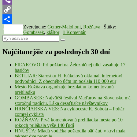
Viber
Copy
Zverejnené:
Gemer-Malohont
,
Rožňava
|
Štítky:
Link
Share
Gombasek
,
kláštor
|
1
Komentár
Primary
Search
Search
for:
Sidebar
Najčítanejšie za posledných 30 dní
Widget
Area
FIĽAKOVO: Pri požiari na Železničnej ulici zasahuje 17
hasičov
BETLIAR: Starostku H. Kúkelovú oklamali internetoví
podvodníci. Z obecného účtu im poslala 110 000 eur
Mesto Rožňava organizuje bezplatnú komentovanú
prehliadku
GOMBASEK: Najväčší festival Maďarov na Slovensku má
storočnú tradíciu. Láka desaťtisíce návštevníkov
HRNČIARSKA VES: Na cykloceste R. Sobota – Poltár
zomrel cyklista
ROŽŇAVA: Prvá komentovaná prehliadka mesta po 10
rokoch prilákala vyše 140 ľudí
HNÚŠŤA: Mladá vodička poškodila päť áut, v krvi mala
takmer dve promile