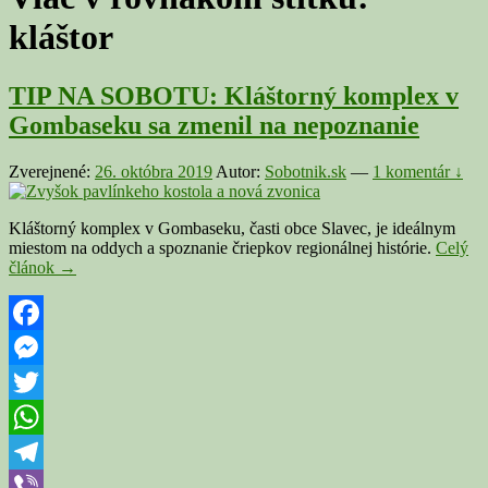
kláštor
TIP NA SOBOTU: Kláštorný komplex v
Gombaseku sa zmenil na nepoznanie
Zverejnené:
26. októbra 2019
Autor:
Sobotnik.sk
—
1 komentár ↓
Kláštorný komplex v Gombaseku, časti obce Slavec, je ideálnym
miestom na oddych a spoznanie čriepkov regionálnej histórie.
Celý
TIP
článok
→
NA
SOBOTU:
Kláštorný
komplex
Facebook
v
Messenger
Gombaseku
sa
Twitter
zmenil
na
WhatsApp
nepoznanie
Telegram