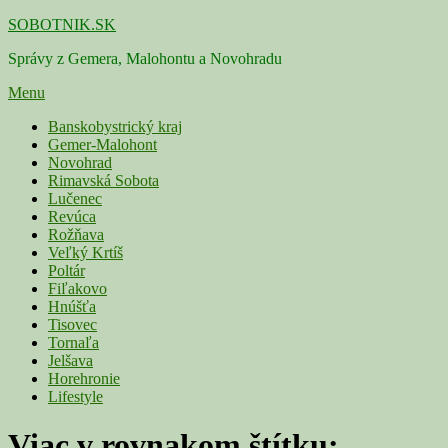
Skip
SOBOTNIK.SK
to
Správy z Gemera, Malohontu a Novohradu
content
Menu
Primárne
Banskobystrický kraj
Gemer-Malohont
menu
Novohrad
Rimavská Sobota
Lučenec
Revúca
Rožňava
Veľký Krtíš
Poltár
Fiľakovo
Hnúšťa
Tisovec
Tornaľa
Jelšava
Horehronie
Lifestyle
Viac v rovnakom štítku: