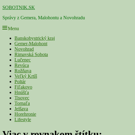
Skip
SOBOTNIK.SK
to
Správy z Gemera, Malohontu a Novohradu
content
Menu
Primárne
Banskobystrický kraj
Gemer-Malohont
menu
Novohrad
Rimavská Sobota
Lučenec
Revúca
Rožňava
Veľký Krtíš
Poltár
Fiľakovo
Hnúšťa
Tisovec
Tornaľa
Jelšava
Horehronie
Lifestyle
Viac v rovnakom štítku: