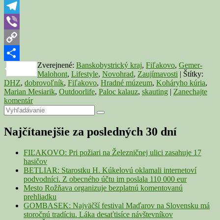
iba
WhatsApp
vtedy,
ak
Telegram
robí
Viber
šťastnými
iných
Copy
Zverejnené:
Banskobystrický kraj
,
Fiľakovo
,
Gemer-
Link
Share
Malohont
,
Lifestyle
,
Novohrad
,
Zaujímavosti
|
Štítky:
DHZ
,
dobrovoľník
,
Fiľakovo
,
Hradné múzeum
,
Koháryho kúria
,
Marian Mesiarik
,
Outdoorlife
,
Paloc kalauz
,
skauting
|
Zanechajte
komentár
Primary
Search
Search
for:
Sidebar
Najčítanejšie za posledných 30 dní
Widget
Area
FIĽAKOVO: Pri požiari na Železničnej ulici zasahuje 17
hasičov
BETLIAR: Starostku H. Kúkelovú oklamali internetoví
podvodníci. Z obecného účtu im poslala 110 000 eur
Mesto Rožňava organizuje bezplatnú komentovanú
prehliadku
GOMBASEK: Najväčší festival Maďarov na Slovensku má
storočnú tradíciu. Láka desaťtisíce návštevníkov