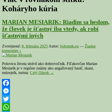
Koháryho kúria
MARIAN MESIARIK: Riadim sa heslom,
že človek je šťastný iba vtedy, ak robí
šťastnými iných
Zverejnené:
8. februára 2025
Autor:
Sobotnik.eu
—
Žiadne
komentáre ↓
Polovicu života strávil ako dobrovoľník. Fiľakovčan Marian
Mesiarik je v regióne známy ako angažovaný hasič, skaut,
MARIAN
múzejník, turista.
Celý článok
→
MESIARIK:
Riadim
sa
heslom,
Facebook
že
Messenger
človek
je
Twitter
šťastný