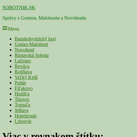
Skip
SOBOTNIK.SK
to
Správy z Gemera, Malohontu a Novohradu
content
Menu
Primárne
Banskobystrický kraj
Gemer-Malohont
menu
Novohrad
Rimavská Sobota
Lučenec
Revúca
Rožňava
Veľký Krtíš
Poltár
Fiľakovo
Hnúšťa
Tisovec
Tornaľa
Jelšava
Horehronie
Lifestyle
Viac v rovnakom štítku: