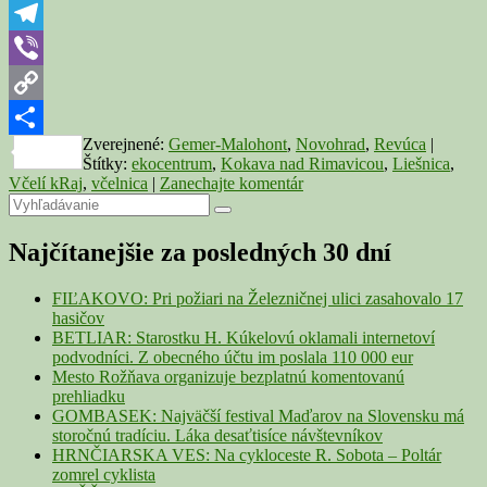
Aj
WhatsApp
vďaka
novinkám
Telegram
láka
Viber
čoraz
viac
Copy
návštevníkov
Zverejnené:
Gemer-Malohont
,
Novohrad
,
Revúca
|
Link
Share
Štítky:
ekocentrum
,
Kokava nad Rimavicou
,
Liešnica
,
Včelí kRaj
,
včelnica
|
Zanechajte komentár
Primary
Search
Search
for:
Sidebar
Najčítanejšie za posledných 30 dní
Widget
Area
FIĽAKOVO: Pri požiari na Železničnej ulici zasahovalo 17
hasičov
BETLIAR: Starostku H. Kúkelovú oklamali internetoví
podvodníci. Z obecného účtu im poslala 110 000 eur
Mesto Rožňava organizuje bezplatnú komentovanú
prehliadku
GOMBASEK: Najväčší festival Maďarov na Slovensku má
storočnú tradíciu. Láka desaťtisíce návštevníkov
HRNČIARSKA VES: Na cykloceste R. Sobota – Poltár
zomrel cyklista