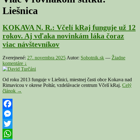
Liešnica
KOKAVA N. R.: Včelí kRaj funguje už 12
rokov. Aj vďaka novinkám láka čoraz
viac návštevníkov
Zverejnené:
27. novembra 2025
Autor:
Sobotnik.sk
—
Žiadne
komentáre ↓
Od roku 2013 funguje v Liešnici, miestnej časti obce Kokava nad
Rimavicou v okrese Poltár, vzdelávacie centrum Včelí kRaj.
Celý
KOKAVA
článok
→
N.
R.:
Včelí
kRaj
Facebook
funguje
Messenger
už
12
Twitter
rokov.