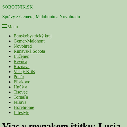
Skip
SOBOTNIK.SK
to
Správy z Gemera, Malohontu a Novohradu
content
Menu
Primárne
Banskobystrický kraj
Gemer-Malohont
menu
Novohrad
Rimavská Sobota
Lučenec
Revúca
Rožňava
Veľký Krtíš
Poltár
Fiľakovo
Hnúšťa
Tisovec
Tornaľa
Jelšava
Horehronie
Lifestyle
Viac v rovnakom štítku:
Lucia