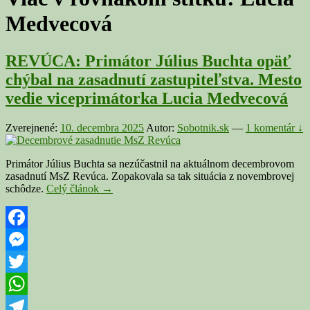
Medvecová
REVÚCA: Primátor Július Buchta opäť
chýbal na zasadnutí zastupiteľstva. Mesto
vedie viceprimátorka Lucia Medvecová
Zverejnené:
10. decembra 2025
Autor:
Sobotnik.sk
—
1 komentár ↓
Primátor Július Buchta sa nezúčastnil na aktuálnom decembrovom
zasadnutí MsZ Revúca. Zopakovala sa tak situácia z novembrovej
REVÚCA:
schôdze.
Celý článok
→
Primátor
Július
Buchta
opäť
Facebook
chýbal
Messenger
na
zasadnutí
Twitter
zastupiteľstva.
Mesto
WhatsApp