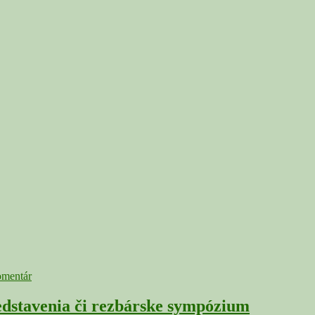
HONT:
omentár
dstavenia či rezbárske sympózium