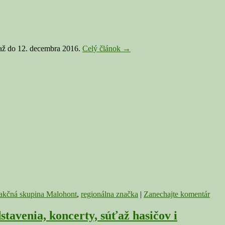
MALOHONT:
až do 12. decembra 2016.
Celý článok
→
O
regionálnu
značku
sa
môžu
uchádzať
ďalší
záujemcovia
akčná skupina Malohont
,
regionálna značka
|
Zanechajte komentár
venia, koncerty, súťaž hasičov i