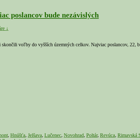
iac poslancov bude nezávislých
re ↓
skončili voľby do vyšších územných celkov. Najviac poslancov, 22, 
hont
,
Hnúšťa
,
Jelšava
,
Lučenec
,
Novohrad
,
Poltár
,
Revúca
,
Rimavská 