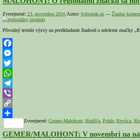
MALOHONT: O regionálnu značku sa môžu
Zverejnené:
23. novembra 2016
Autor:
Sobotnik.sk
—
Žiadne koment
Pôvodný termín výzvy na predkladanie žiadostí o udelenie znač
Facebook
Messenger
Twitter
WhatsApp
Telegram
Viber
Copy
Zverejnené:
Gemer-Malohont
,
Hnúšťa
,
Poltár
,
Revúca
,
Ri
Link
Share
GEMER/MALOHONT: V novembri na nás čakaj