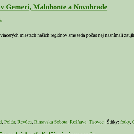
 v Gemeri, Malohonte a Novohrade
↓
viacerých miestach našich regiónov sme teda počas nej nasnímali zauj
d
,
Poltár
,
Revúca
,
Rimavská Sobota
,
Rožňava
,
Tisovec
|
Štítky:
fotky
,