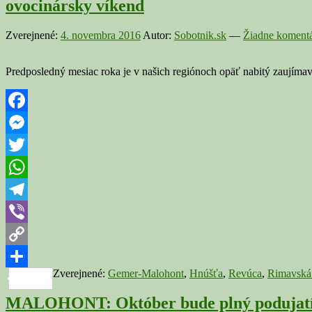
ovocinársky víkend
Zverejnené:
4. novembra 2016
Autor:
Sobotnik.sk
—
Žiadne komentá
Predposledný mesiac roka je v našich regiónoch opäť nabitý zaujímav
Facebook
Messenger
Twitter
WhatsApp
Telegram
Viber
Copy
Zverejnené:
Gemer-Malohont
,
Hnúšťa
,
Revúca
,
Rimavská
Link
Share
MALOHONT: Október bude plný podujatí, n