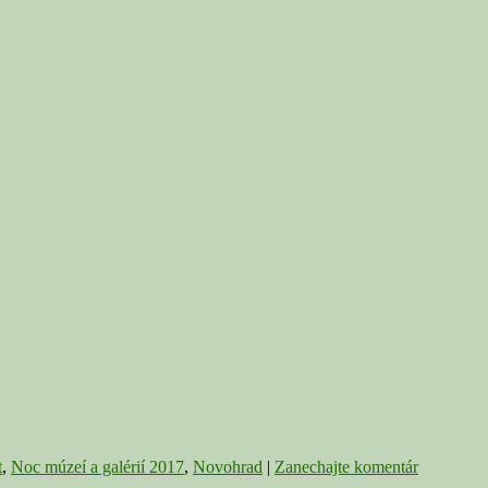
oc
zeí
érií
17
žete
šich
giónoch
ráviť
viatich
estach
t
,
Noc múzeí a galérií 2017
,
Novohrad
|
Zanechajte komentár