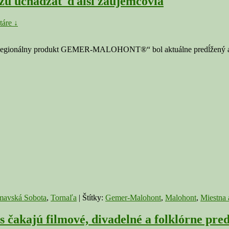
 uchádzať ďalší záujemcovia
áre ↓
ky „Regionálny produkt GEMER-MALOHONT®“ bol aktuálne predĺžený 
mavská Sobota
,
Tornaľa
|
Štítky:
Gemer-Malohont
,
Malohont
,
Miestna 
ú filmové, divadelné a folklórne predsta