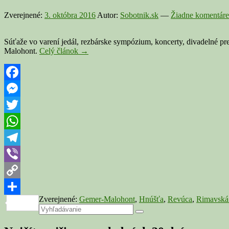
Zverejnené:
3. októbra 2016
Autor:
Sobotnik.sk
—
Žiadne komentáre
Súťaže vo varení jedál, rezbárske sympózium, koncerty, divadelné pre
MALOHONT:
Malohont.
Celý článok
→
Október
bude
plný
podujatí,
Facebook
nechýbajú
Messenger
súťaže,
koncerty,
Twitter
divadelné
predstavenia
WhatsApp
či
rezbárske
Telegram
sympózium
Viber
Copy
Zverejnené:
Gemer-Malohont
,
Hnúšťa
,
Revúca
,
Rimavská
Link
Share
Primary
Search
Search
for:
Sidebar