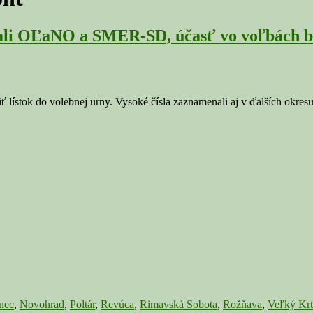
li OĽaNO a SMER-SD, účasť vo voľbách b
stok do volebnej urny. Vysoké čísla zaznamenali aj v ďalších okresu
nec
,
Novohrad
,
Poltár
,
Revúca
,
Rimavská Sobota
,
Rožňava
,
Veľký Krt