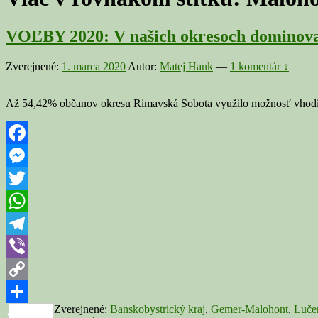
VOĽBY 2020: V našich okresoch dominova
Zverejnené:
1. marca 2020
Autor:
Matej Hank
—
1 komentár ↓
Až 54,42% občanov okresu Rimavská Sobota využilo možnosť vhodiť lí
Facebook
Messenger
Twitter
WhatsApp
Telegram
Viber
Copy
Zverejnené:
Banskobystrický kraj
,
Gemer-Malohont
,
Luče
Link
Share