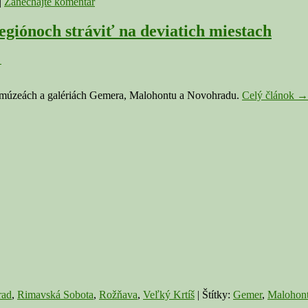
|
Zanechajte komentár
egiónoch stráviť na deviatich miestach
↓
N
7 v múzeách a galériách Gemera, Malohontu a Novohradu.
Celý článok
→
mú
a
gal
20
mô
v
na
re
st
na
de
mi
rad
,
Rimavská Sobota
,
Rožňava
,
Veľký Krtíš
|
Štítky:
Gemer
,
Malohon