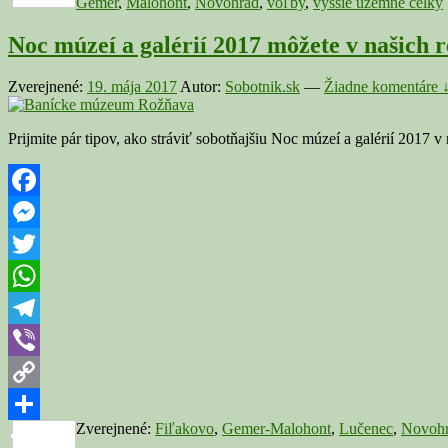
Gemer
,
Malohont
,
Novohrad
,
voľby
,
vyššie územné celky
Noc múzeí a galérií 2017 môžete v našich r
Zverejnené:
19. mája 2017
Autor:
Sobotnik.sk
—
Žiadne komentáre 
Prijmite pár tipov, ako stráviť sobotňajšiu Noc múzeí a galérií 201
Facebook
Messenger
Twitter
WhatsApp
Telegram
Viber
Copy
Zverejnené:
Fiľakovo
,
Gemer-Malohont
,
Lučenec
,
Novoh
Link
Share