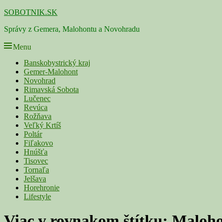
Skip
SOBOTNIK.SK
to
Správy z Gemera, Malohontu a Novohradu
content
Menu
Primárne
Banskobystrický kraj
Gemer-Malohont
menu
Novohrad
Rimavská Sobota
Lučenec
Revúca
Rožňava
Veľký Krtíš
Poltár
Fiľakovo
Hnúšťa
Tisovec
Tornaľa
Jelšava
Horehronie
Lifestyle
Viac v rovnakom štítku:
Maloho