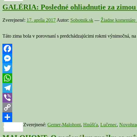
GALÉRIA: Posledné ohliadnutie za zimou
Zverejnené:
17. apríla 2017
Autor:
Sobotnik.sk
—
Žiadne komentáre 
Táto zima bola v porovnaní s predchádzajúcimi rokmi výnimočná, na 
Facebook
Messenger
Twitter
WhatsApp
Telegram
Viber
Copy
Zverejnené:
Gemer-Malohont
,
Hnúšťa
,
Lučenec
,
Novohra
Link
Share