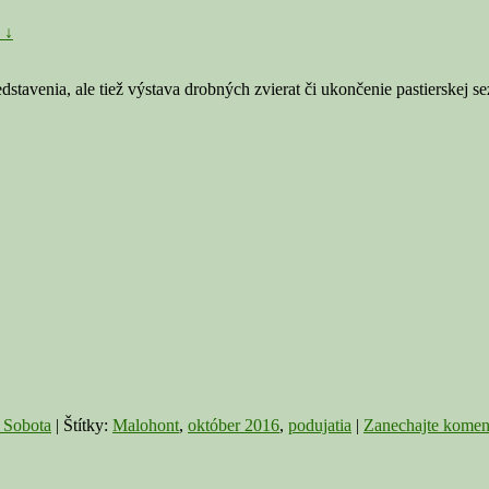
 ↓
dstavenia, ale tiež výstava drobných zvierat či ukončenie pastierskej 
 Sobota
|
Štítky:
Malohont
,
október 2016
,
podujatia
|
Zanechajte komen