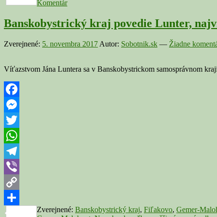
Komentár
Banskobystrický kraj povedie Lunter, najv
Zverejnené:
5. novembra 2017
Autor:
Sobotnik.sk
—
Žiadne komentá
Víťazstvom Jána Luntera sa v Banskobystrickom samosprávnom kraji 
Facebook
Messenger
Twitter
WhatsApp
Telegram
Viber
Copy
Zverejnené:
Banskobystrický kraj
,
Fiľakovo
,
Gemer-Malo
Link
Share