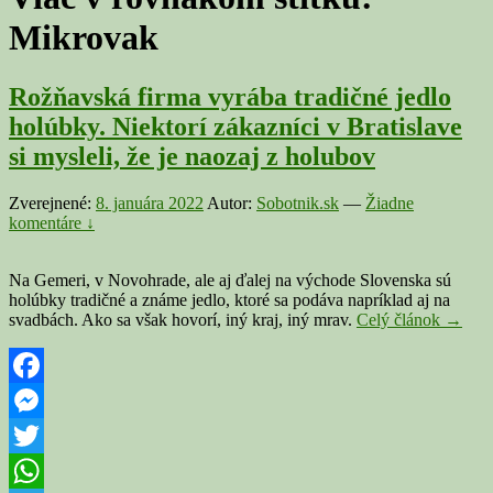
Mikrovak
Rožňavská firma vyrába tradičné jedlo
holúbky. Niektorí zákazníci v Bratislave
si mysleli, že je naozaj z holubov
Zverejnené:
8. januára 2022
Autor:
Sobotnik.sk
—
Žiadne
komentáre ↓
Na Gemeri, v Novohrade, ale aj ďalej na východe Slovenska sú
holúbky tradičné a známe jedlo, ktoré sa podáva napríklad aj na
Rožňa
svadbách. Ako sa však hovorí, iný kraj, iný mrav.
Celý článok
→
firma
vyrába
tradičn
jedlo
Facebook
holúbk
Messenger
Niekto
zákazn
Twitter
v