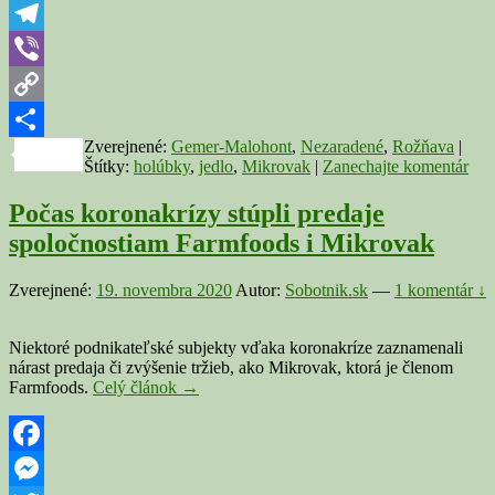
Bratisl
WhatsApp
si
mysleli
Telegram
že
Viber
je
naozaj
Copy
z
holubo
Zverejnené:
Gemer-Malohont
,
Nezaradené
,
Rožňava
|
Link
Share
Štítky:
holúbky
,
jedlo
,
Mikrovak
|
Zanechajte komentár
Počas koronakrízy stúpli predaje
spoločnostiam Farmfoods i Mikrovak
Zverejnené:
19. novembra 2020
Autor:
Sobotnik.sk
—
1 komentár ↓
Niektoré podnikateľské subjekty vďaka koronakríze zaznamenali
nárast predaja či zvýšenie tržieb, ako Mikrovak, ktorá je členom
Počas
Farmfoods.
Celý článok
→
koronakrízy
stúpli
predaje
spoločnostiam
Facebook
Farmfoods