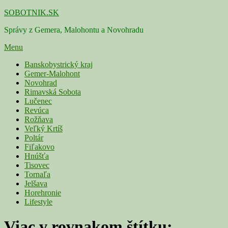
Skip
SOBOTNIK.SK
to
Správy z Gemera, Malohontu a Novohradu
content
Menu
Primárne
Banskobystrický kraj
Gemer-Malohont
menu
Novohrad
Rimavská Sobota
Lučenec
Revúca
Rožňava
Veľký Krtíš
Poltár
Fiľakovo
Hnúšťa
Tisovec
Tornaľa
Jelšava
Horehronie
Lifestyle
Viac v rovnakom štítku: