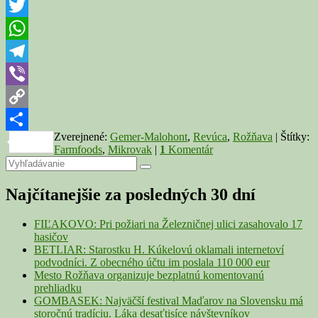
Messenger
i
Mikrovak
Twitter
WhatsApp
Telegram
Viber
Copy
Zverejnené:
Gemer-Malohont
,
Revúca
,
Rožňava
|
Štítky:
Link
Share
Farmfoods
,
Mikrovak
|
1
Komentár
Primary
Search
Search
for:
Sidebar
Najčítanejšie za posledných 30 dní
Widget
Area
FIĽAKOVO: Pri požiari na Železničnej ulici zasahovalo 17
hasičov
BETLIAR: Starostku H. Kúkelovú oklamali internetoví
podvodníci. Z obecného účtu im poslala 110 000 eur
Mesto Rožňava organizuje bezplatnú komentovanú
prehliadku
GOMBASEK: Najväčší festival Maďarov na Slovensku má
storočnú tradíciu. Láka desaťtisíce návštevníkov