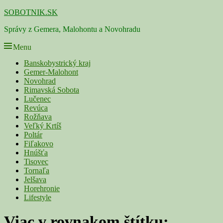
Skip
SOBOTNIK.SK
to
Správy z Gemera, Malohontu a Novohradu
content
Menu
Primárne
Banskobystrický kraj
Gemer-Malohont
menu
Novohrad
Rimavská Sobota
Lučenec
Revúca
Rožňava
Veľký Krtíš
Poltár
Fiľakovo
Hnúšťa
Tisovec
Tornaľa
Jelšava
Horehronie
Lifestyle
Viac v rovnakom štítku: