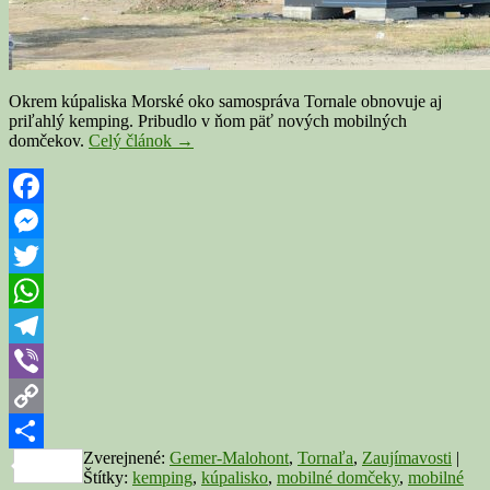
Okrem kúpaliska Morské oko samospráva Tornale obnovuje aj
priľahlý kemping. Pribudlo v ňom päť nových mobilných
TORNAĽA:
domčekov.
Celý článok
→
Samospráva
obnovuje
kemping,
v
Facebook
areáli
Messenger
pribudli
nové
Twitter
mobilné
domy
WhatsApp
Telegram
Viber
Copy
Zverejnené:
Gemer-Malohont
,
Tornaľa
,
Zaujímavosti
|
Link
Share
Štítky:
kemping
,
kúpalisko
,
mobilné domčeky
,
mobilné