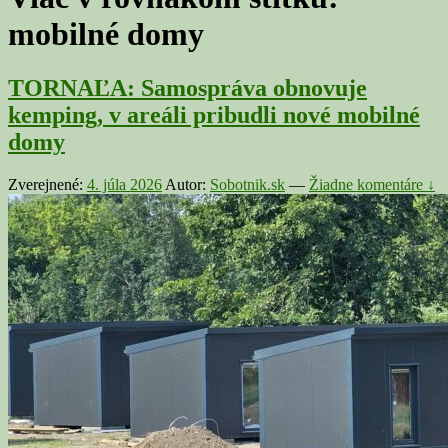
mobilné domy
TORNAĽA: Samospráva obnovuje
kemping, v areáli pribudli nové mobilné
domy
Zverejnené:
4. júla 2026
Autor:
Sobotnik.sk
—
Žiadne komentáre ↓