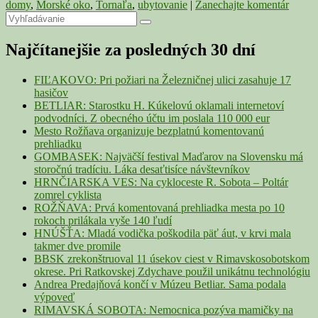
domy
,
Morské oko
,
Tornaľa
,
ubytovanie
|
Zanechajte komentár
Primary
Search
Search
for:
Sidebar
Najčítanejšie za posledných 30 dní
Widget
Area
FIĽAKOVO: Pri požiari na Železničnej ulici zasahuje 17
hasičov
BETLIAR: Starostku H. Kúkelovú oklamali internetoví
podvodníci. Z obecného účtu im poslala 110 000 eur
Mesto Rožňava organizuje bezplatnú komentovanú
prehliadku
GOMBASEK: Najväčší festival Maďarov na Slovensku má
storočnú tradíciu. Láka desaťtisíce návštevníkov
HRNČIARSKA VES: Na cykloceste R. Sobota – Poltár
zomrel cyklista
ROŽŇAVA: Prvá komentovaná prehliadka mesta po 10
rokoch prilákala vyše 140 ľudí
HNÚŠŤA: Mladá vodička poškodila päť áut, v krvi mala
takmer dve promile
BBSK zrekonštruoval 11 úsekov ciest v Rimavskosobotskom
okrese. Pri Ratkovskej Zdychave použil unikátnu technológiu
Andrea Predajňová končí v Múzeu Betliar. Sama podala
výpoveď
RIMAVSKÁ SOBOTA: Nemocnica pozýva mamičky na