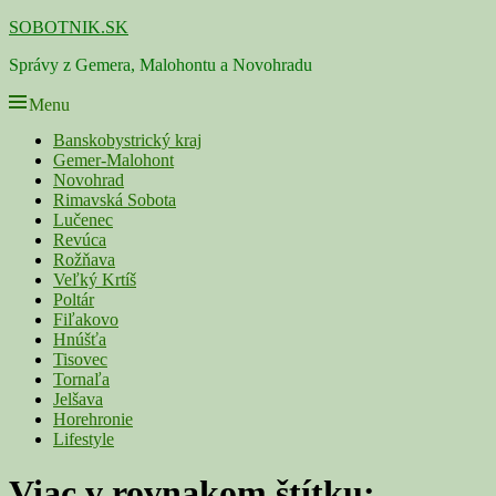
Skip
SOBOTNIK.SK
to
Správy z Gemera, Malohontu a Novohradu
content
Menu
Primárne
Banskobystrický kraj
Gemer-Malohont
menu
Novohrad
Rimavská Sobota
Lučenec
Revúca
Rožňava
Veľký Krtíš
Poltár
Fiľakovo
Hnúšťa
Tisovec
Tornaľa
Jelšava
Horehronie
Lifestyle
Viac v rovnakom štítku: