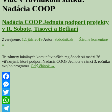
Nadácia COOP
Nadácia COOP Jednota podporí projekty
v R. Sobote, Tisovci a Betliari
Zverejnené:
12. júla 2019
Autor:
Sobotnik.sk
—
Žiadne komentáre
↓
Tri zámery lokálnych komunít v našich regiónoch sú medzi 26
víťaznými, ktoré podporí Nadácia COOP Jednota v rámci 3. ročníka
Nadácia
svojho programu.
Celý článok
→
COOP
Jednota
podporí
projekty
Facebook
v
Messenger
R.
Sobote,
Twitter
Tisovci
a
WhatsApp
Betliari