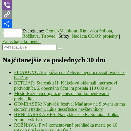
Telegram
Viber
Copy
Zverejnené:
Gemer-Malohont
,
Rimavská Sobota
,
Link
Share
Rožňava
,
Tisovec
|
Štítky:
Nadácia COOP
,
projekty
|
Zanechajte komentár
Primary
Search
Search
for:
Sidebar
Najčítanejšie za posledných 30 dní
Widget
Area
FIĽAKOVO: Pri požiari na Železničnej ulici zasahovalo 17
hasičov
BETLIAR: Starostku H. Kúkelovú oklamali internetoví
podvodníci. Z obecného účtu im poslala 110 000 eur
Mesto Rožňava organizuje bezplatnú komentovanú
prehliadku
GOMBASEK: Najväčší festival Maďarov na Slovensku má
storočnú tradíciu. Láka desaťtisíce návštevníkov
HRNČIARSKA VES: Na cykloceste R. Sobota – Poltár
zomrel cyklista
ROŽŇAVA: Prvá komentovaná prehliadka mesta po 10
rokoch prilákala vyše 140 ľudí