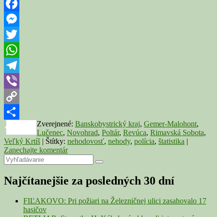
roka
sa
v
Facebook
kraji
Messenger
stalo
1141
Twitter
nehôd,
z
WhatsApp
toho
v
Telegram
našich
Viber
regiónoch
323
Copy
Zverejnené:
Banskobystrický kraj
,
Gemer-Malohont
,
Link
Share
Lučenec
,
Novohrad
,
Poltár
,
Revúca
,
Rimavská Sobota
,
Veľký Krtíš
|
Štítky:
nehodovosť
,
nehody
,
polícia
,
štatistika
|
Zanechajte komentár
Primary
Search
Search
for:
Sidebar
Najčítanejšie za posledných 30 dní
Widget
Area
FIĽAKOVO: Pri požiari na Železničnej ulici zasahovalo 17
hasičov