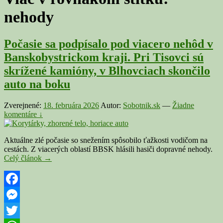
nehody
Počasie sa podpísalo pod viacero nehôd v
Banskobystrickom kraji. Pri Tisovci sú
skrížené kamióny, v Blhovciach skončilo
auto na boku
Zverejnené:
18. februára 2026
Autor:
Sobotnik.sk
—
Žiadne
komentáre ↓
Aktuálne zlé počasie so snežením spôsobilo ťažkosti vodičom na
cestách. Z viacerých oblastí BBSK hlásili hasiči dopravné nehody.
Počasie
Celý článok
→
sa
podpísalo
pod
viacero
Facebook
nehôd
Messenger
v
Banskobystrickom