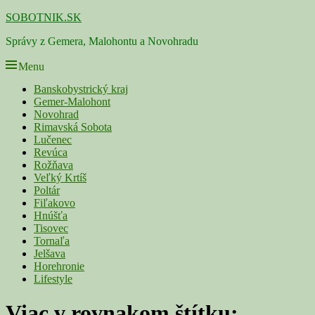
Skip
SOBOTNIK.SK
to
Správy z Gemera, Malohontu a Novohradu
content
Menu
Primárne
Banskobystrický kraj
Gemer-Malohont
menu
Novohrad
Rimavská Sobota
Lučenec
Revúca
Rožňava
Veľký Krtíš
Poltár
Fiľakovo
Hnúšťa
Tisovec
Tornaľa
Jelšava
Horehronie
Lifestyle
Viac v rovnakom štítku: