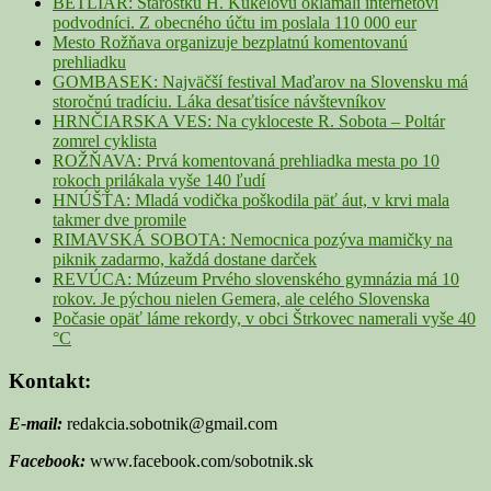
BETLIAR: Starostku H. Kúkelovú oklamali internetoví
podvodníci. Z obecného účtu im poslala 110 000 eur
Mesto Rožňava organizuje bezplatnú komentovanú
prehliadku
GOMBASEK: Najväčší festival Maďarov na Slovensku má
storočnú tradíciu. Láka desaťtisíce návštevníkov
HRNČIARSKA VES: Na cykloceste R. Sobota – Poltár
zomrel cyklista
ROŽŇAVA: Prvá komentovaná prehliadka mesta po 10
rokoch prilákala vyše 140 ľudí
HNÚŠŤA: Mladá vodička poškodila päť áut, v krvi mala
takmer dve promile
RIMAVSKÁ SOBOTA: Nemocnica pozýva mamičky na
piknik zadarmo, každá dostane darček
REVÚCA: Múzeum Prvého slovenského gymnázia má 10
rokov. Je pýchou nielen Gemera, ale celého Slovenska
Počasie opäť láme rekordy, v obci Štrkovec namerali vyše 40
°C
Kontakt:
E-mail:
redakcia.sobotnik@gmail.com
Facebook:
www.facebook.com/sobotnik.sk