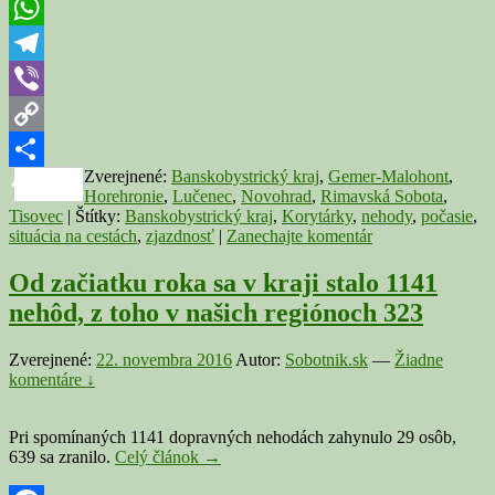
Twitter
kraji.
Pri
WhatsApp
Tisovci
sú
Telegram
skrížené
Viber
kamióny,
v
Copy
Blhovciach
skončilo
Zverejnené:
Banskobystrický kraj
,
Gemer-Malohont
,
Link
Share
auto
Horehronie
,
Lučenec
,
Novohrad
,
Rimavská Sobota
,
na
Tisovec
|
Štítky:
Banskobystrický kraj
,
Korytárky
,
nehody
,
počasie
,
boku
situácia na cestách
,
zjazdnosť
|
Zanechajte komentár
Od začiatku roka sa v kraji stalo 1141
nehôd, z toho v našich regiónoch 323
Zverejnené:
22. novembra 2016
Autor:
Sobotnik.sk
—
Žiadne
komentáre ↓
Pri spomínaných 1141 dopravných nehodách zahynulo 29 osôb,
Od
639 sa zranilo.
Celý článok
→
začiatku