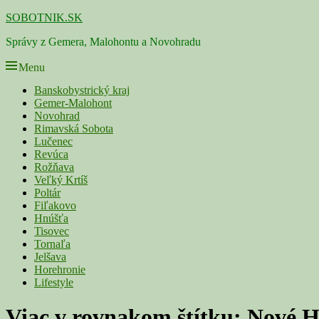
Skip
SOBOTNIK.SK
to
Správy z Gemera, Malohontu a Novohradu
content
Menu
Primárne
Banskobystrický kraj
Gemer-Malohont
menu
Novohrad
Rimavská Sobota
Lučenec
Revúca
Rožňava
Veľký Krtíš
Poltár
Fiľakovo
Hnúšťa
Tisovec
Tornaľa
Jelšava
Horehronie
Lifestyle
Viac v rovnakom štítku:
Nové 