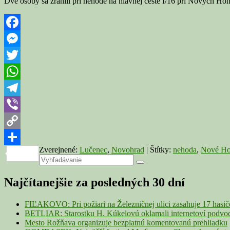
Dve osoby sa zranili pri nehode na hlavnej ceste I/16 pri Nových Hono
Facebook
Messenger
Twitter
WhatsApp
Telegram
Viber
Copy
Zverejnené:
Lučenec
,
Novohrad
|
Štítky:
nehoda
,
Nové H
Link
Share
Primary
Search
Search
for:
Sidebar
Najčítanejšie za posledných 30 dní
Widget
Area
FIĽAKOVO: Pri požiari na Železničnej ulici zasahuje 17 hasi
BETLIAR: Starostku H. Kúkelovú oklamali internetoví podvodn
Mesto Rožňava organizuje bezplatnú komentovanú prehliadku