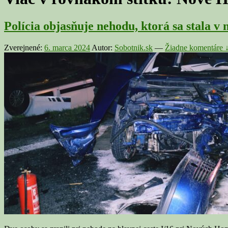
Polícia objasňuje nehodu, ktorá sa stala v
Zverejnené:
6. marca 2024
Autor:
Sobotnik.sk
—
Žiadne komentáre 