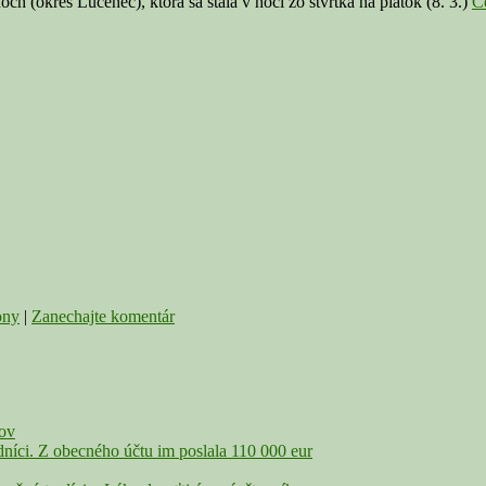
ch (okres Lučenec), ktorá sa stala v noci zo štvrtka na piatok (8. 3.)
C
ony
|
Zanechajte komentár
čov
íci. Z obecného účtu im poslala 110 000 eur