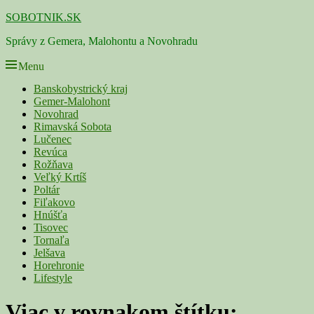
Skip
SOBOTNIK.SK
to
Správy z Gemera, Malohontu a Novohradu
content
Menu
Primárne
Banskobystrický kraj
Gemer-Malohont
menu
Novohrad
Rimavská Sobota
Lučenec
Revúca
Rožňava
Veľký Krtíš
Poltár
Fiľakovo
Hnúšťa
Tisovec
Tornaľa
Jelšava
Horehronie
Lifestyle
Viac v rovnakom štítku: