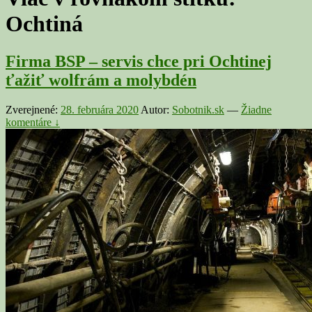
Ochtiná
Firma BSP – servis chce pri Ochtinej
ťažiť wolfrám a molybdén
Zverejnené:
28. februára 2020
Autor:
Sobotnik.sk
—
Žiadne
komentáre ↓