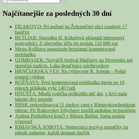
Primary
Search
for:
Sidebar
Najčítanejšie za posledných 30 dní
Widget
Area
FIĽAKOVO: Pri požiari na Železničnej ulici zasahuje 17
hasičov
BETLIAR: Starostku H. Kúkelovú oklamali internetoví
podvodníci. Z obecného účtu im poslala 110 000 eur
Mesto Rožňava organizuje bezplatnú komentovanú
prehliadku
GOMBASEK: Najväčší festival Maďarov na Slovensku má
storočnú tradíciu. Láka desaťtisíce návštevníkov
HRNČIARSKA VES: Na cykloceste R. Sobota – Poltár
zomrel cyklista
ROŽŇAVA: Prvá komentovaná prehliadka mesta po 10
rokoch prilákala vyše 140 ľudí
HNÚŠŤA: Mladá vodička poškodila päť áut, v krvi mala
takmer dve promile
BBSK zrekonštruoval 11 úsekov ciest v Rimavskosobotskom
okrese. Pri Ratkovskej Zdychave použil unikátnu technológiu
Andrea Predajňová končí v Múzeu Betliar. Sama podala
výpoveď
RIMAVSKÁ SOBOTA: Nemocnica pozýva mamičky na
piknik zadarmo, každá dostane darček