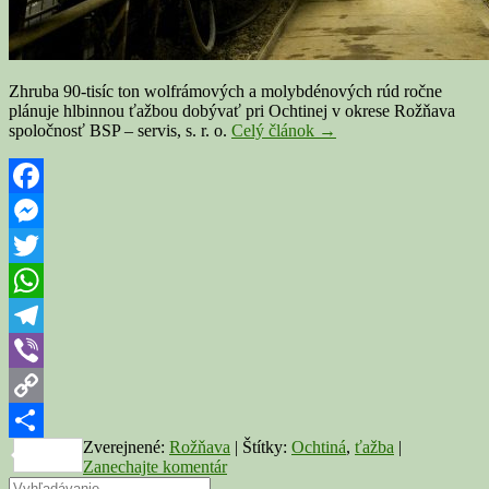
Zhruba 90-tisíc ton wolfrámových a molybdénových rúd ročne
plánuje hlbinnou ťažbou dobývať pri Ochtinej v okrese Rožňava
Firma
spoločnosť BSP – servis, s. r. o.
Celý článok
→
BSP
–
servis
chce
Facebook
pri
Messenger
Ochtinej
ťažiť
Twitter
wolfrám
a
WhatsApp
molybdén
Telegram
Viber
Copy
Zverejnené:
Rožňava
|
Štítky:
Ochtiná
,
ťažba
|
Link
Share
Zanechajte komentár
Search