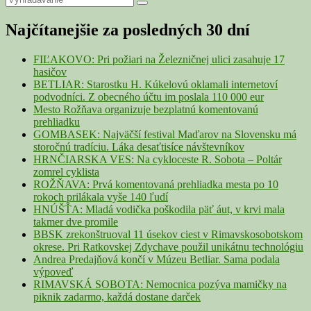
Primary
Search
for:
Sidebar
Najčítanejšie za posledných 30 dní
Widget
Area
FIĽAKOVO: Pri požiari na Železničnej ulici zasahuje 17
hasičov
BETLIAR: Starostku H. Kúkelovú oklamali internetoví
podvodníci. Z obecného účtu im poslala 110 000 eur
Mesto Rožňava organizuje bezplatnú komentovanú
prehliadku
GOMBASEK: Najväčší festival Maďarov na Slovensku má
storočnú tradíciu. Láka desaťtisíce návštevníkov
HRNČIARSKA VES: Na cykloceste R. Sobota – Poltár
zomrel cyklista
ROŽŇAVA: Prvá komentovaná prehliadka mesta po 10
rokoch prilákala vyše 140 ľudí
HNÚŠŤA: Mladá vodička poškodila päť áut, v krvi mala
takmer dve promile
BBSK zrekonštruoval 11 úsekov ciest v Rimavskosobotskom
okrese. Pri Ratkovskej Zdychave použil unikátnu technológiu
Andrea Predajňová končí v Múzeu Betliar. Sama podala
výpoveď
RIMAVSKÁ SOBOTA: Nemocnica pozýva mamičky na
piknik zadarmo, každá dostane darček