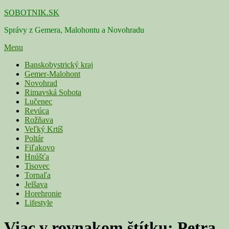
Skip
SOBOTNIK.SK
to
Správy z Gemera, Malohontu a Novohradu
content
Menu
Primárne
Banskobystrický kraj
Gemer-Malohont
menu
Novohrad
Rimavská Sobota
Lučenec
Revúca
Rožňava
Veľký Krtíš
Poltár
Fiľakovo
Hnúšťa
Tisovec
Tornaľa
Jelšava
Horehronie
Lifestyle
Viac v rovnakom štítku:
Petra