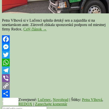
Petra Vlhová si v Lučenci splnila detský sen a zajazdila si na
smetiarskom aute. Zároveň získala sponzorskú podporu od miestnej
Petra
firmy Redox.
Celý článok
→
Vlhová
jazdila
v
Lučenci
Facebook
na
Messenger
smetiarskom
aute
Twitter
WhatsApp
Telegram
Viber
Copy
Zverejnené:
Lučenec
,
Novohrad
|
Štítky:
Petra Vlhová
,
Link
Share
REDOX
|
Zanechajte komentár
Search