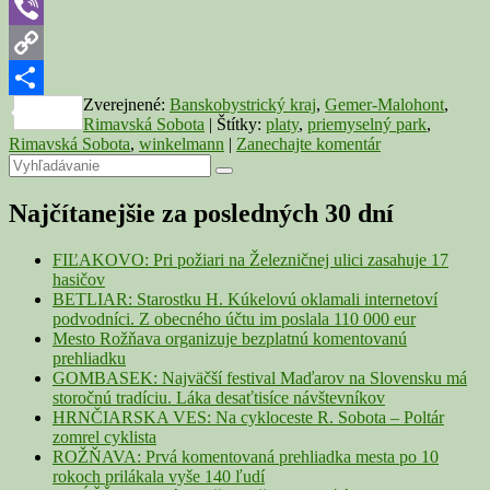
Telegram
Viber
Copy
Zverejnené:
Banskobystrický kraj
,
Gemer-Malohont
,
Link
Share
Rimavská Sobota
|
Štítky:
platy
,
priemyselný park
,
Rimavská Sobota
,
winkelmann
|
Zanechajte komentár
Primary
Search
Search
for:
Sidebar
Najčítanejšie za posledných 30 dní
Widget
Area
FIĽAKOVO: Pri požiari na Železničnej ulici zasahuje 17
hasičov
BETLIAR: Starostku H. Kúkelovú oklamali internetoví
podvodníci. Z obecného účtu im poslala 110 000 eur
Mesto Rožňava organizuje bezplatnú komentovanú
prehliadku
GOMBASEK: Najväčší festival Maďarov na Slovensku má
storočnú tradíciu. Láka desaťtisíce návštevníkov
HRNČIARSKA VES: Na cykloceste R. Sobota – Poltár
zomrel cyklista
ROŽŇAVA: Prvá komentovaná prehliadka mesta po 10
rokoch prilákala vyše 140 ľudí