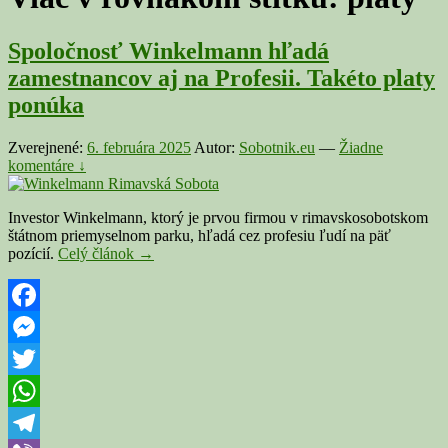
Spoločnosť Winkelmann hľadá
zamestnancov aj na Profesii. Takéto platy
ponúka
Zverejnené:
6. februára 2025
Autor:
Sobotnik.eu
—
Žiadne
komentáre ↓
Investor Winkelmann, ktorý je prvou firmou v rimavskosobotskom
štátnom priemyselnom parku, hľadá cez profesiu ľudí na päť
Spoločnosť
pozícií.
Celý článok
→
Winkelmann
hľadá
zamestnancov
aj
Facebook
na
Messenger
Profesii.
Takéto
Twitter
platy
ponúka
WhatsApp