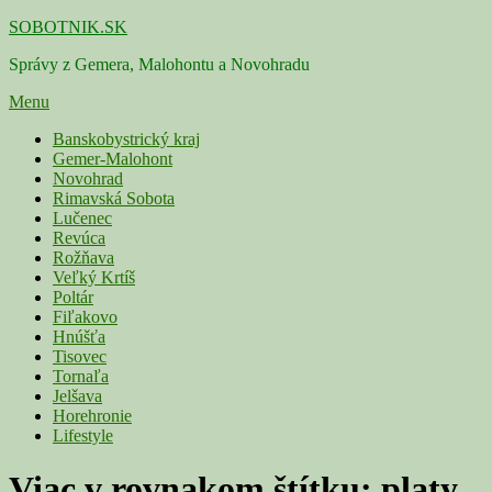
Skip
SOBOTNIK.SK
to
Správy z Gemera, Malohontu a Novohradu
content
Menu
Primárne
Banskobystrický kraj
Gemer-Malohont
menu
Novohrad
Rimavská Sobota
Lučenec
Revúca
Rožňava
Veľký Krtíš
Poltár
Fiľakovo
Hnúšťa
Tisovec
Tornaľa
Jelšava
Horehronie
Lifestyle
Viac v rovnakom štítku:
platy