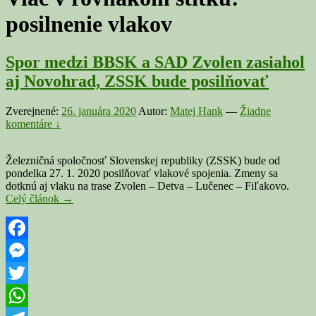
posilnenie vlakov
Spor medzi BBSK a SAD Zvolen zasiahol
aj Novohrad, ZSSK bude posilňovať
Zverejnené:
26. januára 2020
Autor:
Matej Hank
—
Žiadne
komentáre ↓
Železničná spoločnosť Slovenskej republiky (ZSSK) bude od
pondelka 27. 1. 2020 posilňovať vlakové spojenia. Zmeny sa
dotknú aj vlaku na trase Zvolen – Detva – Lučenec – Fiľakovo.
Spor
Celý článok
→
medzi
BBSK
a
SAD
Facebook
Zvolen
Messenger
zasiahol
aj
Twitter
Novohrad,
ZSSK