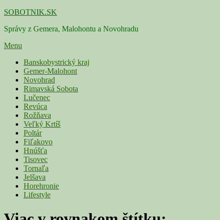
Skip
SOBOTNIK.SK
to
Správy z Gemera, Malohontu a Novohradu
content
Menu
Primárne
Banskobystrický kraj
Gemer-Malohont
menu
Novohrad
Rimavská Sobota
Lučenec
Revúca
Rožňava
Veľký Krtíš
Poltár
Fiľakovo
Hnúšťa
Tisovec
Tornaľa
Jelšava
Horehronie
Lifestyle
Viac v rovnakom štítku: