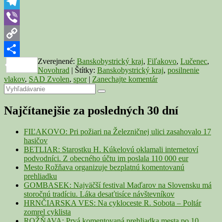
WhatsApp
bude
posilňovať
Telegram
Viber
Copy
Zverejnené:
Banskobystrický kraj
,
Fiľakovo
,
Lučenec
,
Link
Share
Novohrad
|
Štítky:
Banskobystrický kraj
,
posilnenie
vlakov
,
SAD Zvolen
,
spor
|
Zanechajte komentár
Primary
Search
Search
for:
Sidebar
Najčítanejšie za posledných 30 dní
Widget
Area
FIĽAKOVO: Pri požiari na Železničnej ulici zasahovalo 17
hasičov
BETLIAR: Starostku H. Kúkelovú oklamali internetoví
podvodníci. Z obecného účtu im poslala 110 000 eur
Mesto Rožňava organizuje bezplatnú komentovanú
prehliadku
GOMBASEK: Najväčší festival Maďarov na Slovensku má
storočnú tradíciu. Láka desaťtisíce návštevníkov
HRNČIARSKA VES: Na cykloceste R. Sobota – Poltár
zomrel cyklista
ROŽŇAVA: Prvá komentovaná prehliadka mesta po 10