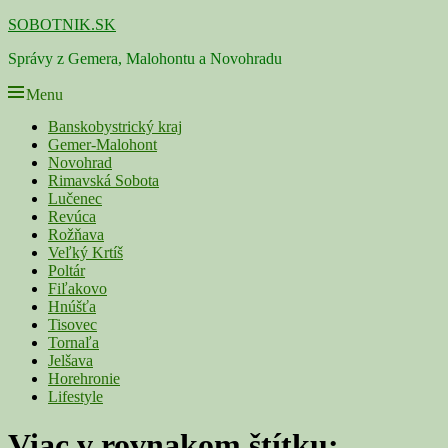
Skip
SOBOTNIK.SK
to
Správy z Gemera, Malohontu a Novohradu
content
Menu
Primárne
Banskobystrický kraj
Gemer-Malohont
menu
Novohrad
Rimavská Sobota
Lučenec
Revúca
Rožňava
Veľký Krtíš
Poltár
Fiľakovo
Hnúšťa
Tisovec
Tornaľa
Jelšava
Horehronie
Lifestyle
Viac v rovnakom štítku: