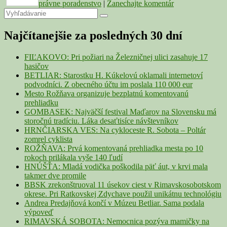
právne poradenstvo
|
Zanechajte komentár
Primary
Search
Search
for:
Sidebar
Najčítanejšie za posledných 30 dní
Widget
Area
FIĽAKOVO: Pri požiari na Železničnej ulici zasahuje 17
hasičov
BETLIAR: Starostku H. Kúkelovú oklamali internetoví
podvodníci. Z obecného účtu im poslala 110 000 eur
Mesto Rožňava organizuje bezplatnú komentovanú
prehliadku
GOMBASEK: Najväčší festival Maďarov na Slovensku má
storočnú tradíciu. Láka desaťtisíce návštevníkov
HRNČIARSKA VES: Na cykloceste R. Sobota – Poltár
zomrel cyklista
ROŽŇAVA: Prvá komentovaná prehliadka mesta po 10
rokoch prilákala vyše 140 ľudí
HNÚŠŤA: Mladá vodička poškodila päť áut, v krvi mala
takmer dve promile
BBSK zrekonštruoval 11 úsekov ciest v Rimavskosobotskom
okrese. Pri Ratkovskej Zdychave použil unikátnu technológiu
Andrea Predajňová končí v Múzeu Betliar. Sama podala
výpoveď
RIMAVSKÁ SOBOTA: Nemocnica pozýva mamičky na