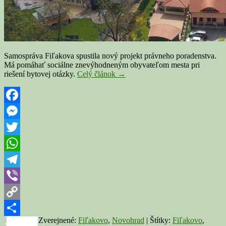
Samospráva Fiľakova spustila nový projekt právneho poradenstva.
Má pomáhať sociálne znevýhodneným obyvateľom mesta pri
FIĽAKOVO:
riešení bytovej otázky.
Celý článok
→
Vďaka
projektu
mesta
budú
Facebook
odkázaným
Messenger
pomáhať
právnici
Twitter
pri
riešení
WhatsApp
bytovej
otázky
Telegram
Viber
Copy
Zverejnené:
Fiľakovo
,
Novohrad
|
Štítky:
Fiľakovo
,
Link
Share