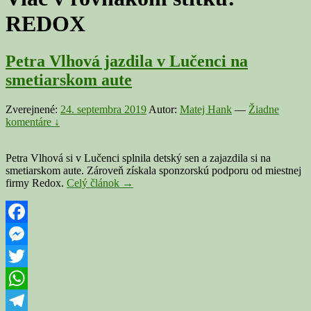
REDOX
Petra Vlhová jazdila v Lučenci na
smetiarskom aute
Zverejnené:
24. septembra 2019
Autor:
Matej Hank
—
Žiadne
komentáre ↓
Petra Vlhová si v Lučenci splnila detský sen a zajazdila si na
smetiarskom aute. Zároveň získala sponzorskú podporu od miestnej
Petra
firmy Redox.
Celý článok
→
Vlhová
jazdila
v
Lučenci
Facebook
na
Messenger
smetiarskom
aute
Twitter
WhatsApp