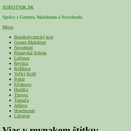
Skip
SOBOTNIK.SK
to
Správy z Gemera, Malohontu a Novohradu
content
Menu
Primárne
Banskobystrický kraj
Gemer-Malohont
menu
Novohrad
Rimavská Sobota
Lučenec
Revúca
Rožňava
Veľký Krtíš
Poltár
Fiľakovo
Hnúšťa
Tisovec
Tornaľa
Jelšava
Horehronie
Lifestyle
Viac v rovnakom štítku: