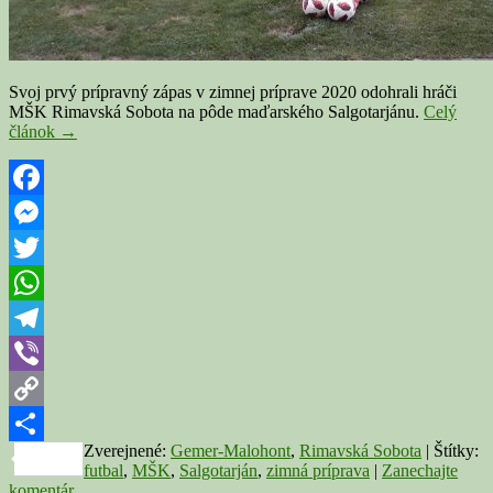
Svoj prvý prípravný zápas v zimnej príprave 2020 odohrali hráči
MŠK Rimavská Sobota na pôde maďarského Salgotarjánu.
Celý
FUTBAL:
článok
→
MŠK
s
pozitívnym
výkonom,
Facebook
na
Messenger
súpera
to
Twitter
však
nestačilo
WhatsApp
Telegram
Viber
Copy
Zverejnené:
Gemer-Malohont
,
Rimavská Sobota
|
Štítky:
Link
Share
futbal
,
MŠK
,
Salgotarján
,
zimná príprava
|
Zanechajte
komentár