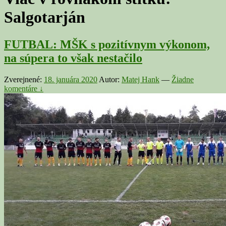
Salgotarján
FUTBAL: MŠK s pozitívnym výkonom,
na súpera to však nestačilo
Zverejnené:
18. januára 2020
Autor:
Matej Hank
—
Žiadne
komentáre ↓