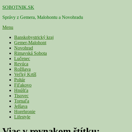
Skip
SOBOTNIK.SK
to
Správy z Gemera, Malohontu a Novohradu
content
Menu
Primárne
Banskobystrický kraj
Gemer-Malohont
menu
Novohrad
Rimavská Sobota
Lučenec
Revúca
Rožňava
Veľký Krtíš
Poltár
Fiľakovo
Hnúšťa
Tisovec
Tornaľa
Jelšava
Horehronie
Lifestyle
Viac v rovnakom štítku: