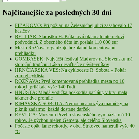
Search
for:
Sidebar
Najčítanejšie za posledných 30 dní
Widget
Area
FIĽAKOVO: Pri požiari na Železničnej ulici zasahovalo 17
hasičov
BETLIAR: Starostku H. Kúkelovú oklamali internetoví
podvodníci. Z obecného účtu im poslala 110 000 eur
Mesto Rožňava organizuje bezplatnú komentovanú
prehliadku
GOMBASEK: Najväčší festival Maďarov na Slovensku má
storočnú tradíciu. Láka desaťtisíce návštevníkov
HRNČIARSKA VES: Na cykloceste R. Sobota – Poltár
zomrel cyklista
ROŽŇAVA: Prvá komentovaná prehliadka mesta po 10
rokoch prilákala vyše 140 ľudí
HNÚŠŤA: Mladá vodička poškodila päť áut, v krvi mala
takmer dve promile
RIMAVSKÁ SOBOTA: Nemocnica pozýva mamičky na
piknik zadarmo, každá dostane darček
REVÚCA: Múzeum Prvého slovenského gymnázia má 10
rokov. Je pýchou nielen Gemera, ale celého Slovenska
Počasie opäť láme rekordy, v obci Štrkovec namerali vyše 40
°C