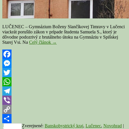
LUČENEC – Gymnázium Boženy Slančíkovej Timravy v Lučenci
viackrát porušilo zákon v prípade študenta Samuela S., ktorý je
dôvodne podozrivý z brutálneho útoku na Gymnáziu v Spišskej
V
Starej Vsi. Na
Celý článok
→
prípade
Samuela,
ktorý
útočil
Facebook
v
Messenger
Spišskej
Starej
Twitter
Vsi,
pochybilo
WhatsApp
lučenecké
gymnázium
Telegram
aj
Viber
veľkokrtíšsky
úrad
Copy
práce
Zverejnené:
Banskobystrický kraj
,
Lučenec
,
Novohrad
|
Link
Share