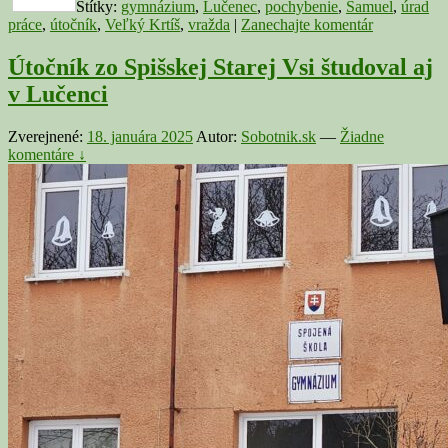
Štítky:
gymnázium
,
Lučenec
,
pochybenie
,
Samuel
,
úrad
práce
,
útočník
,
Veľký Krtíš
,
vražda
|
Zanechajte komentár
Útočník zo Spišskej Starej Vsi študoval aj
v Lučenci
Zverejnené:
18. januára 2025
Autor:
Sobotnik.sk
—
Žiadne
komentáre ↓