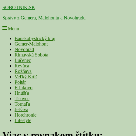
Skip
SOBOTNIK.SK
to
Správy z Gemera, Malohontu a Novohradu
content
Menu
Primárne
Banskobystrický kraj
Gemer-Malohont
menu
Novohrad
Rimavská Sobota
Lučenec
Revúca
Rožňava
Veľký Krtíš
Poltár
Fiľakovo
Hnúšťa
Tisovec
Tornaľa
Jelšava
Horehronie
Lifestyle
Viac v rovnakom štítku: