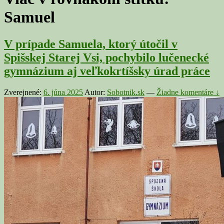
Samuel
V prípade Samuela, ktorý útočil v
Spišskej Starej Vsi, pochybilo lučenecké
gymnázium aj veľkokrtíšsky úrad práce
Zverejnené:
6. júna 2025
Autor:
Sobotnik.sk
—
Žiadne komentáre ↓