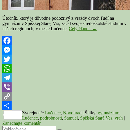
Útočník, ktorý je dôvodne podozrivý z vraždy dvoch ľudí na
gymnáziu v Spišskej Starej Vsi, začal svoje stredoškolské štúdium v
Útočník
našich regiónoch, v meste Lučenec.
Celý článok
→
zo
Spišskej
Starej
Vsi
Facebook
študoval
Messenger
aj
v
Twitter
Lučenci
WhatsApp
Telegram
Viber
Copy
Zverejnené:
Lučenec
,
Novohrad
|
Štítky:
gymnázium
,
Link
Share
Lučenec
,
podrobnosti
,
Samuel
,
Spišská Stará Ves
,
vrah
|
Zanechajte komentár
Primary
Search